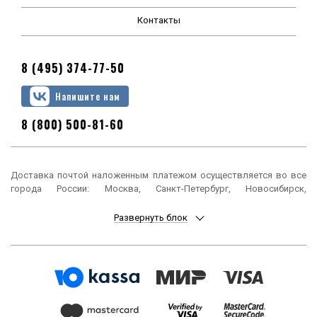
Контакты
8 (495) 374-77-50
Напишите нам
8 (800) 500-81-60
Доставка почтой наложенным платежом осуществляется во все
города России: Москва, Санкт-Петербург, Новосибирск,
Екатеринбург, Нижний Новгород, Казань, Челябинск, Омск, Самара,
Ростов-на-Дону, Уфа, Красноярск, Пермь, Воронеж, Волгоград,
Развернуть блок
Краснодар, Саратов, Тюмень, Тольятти, Ижевск, Барнаул,
Ульяновск, Иркутск, Хабаровск, Ярославль, Владивосток, Томск,
Оренбург, Кемерово, Новокузнецк, Рязань, Астрахань, Набережные
Челны, Пенза, Липецк, Киров, Чебоксары, Тула, Калининград,
Балашиха, Курск, Ставрополь, Улан-Удэ, Тверь, Магнитогорск,
Сочи, Иваново, Брянск, Белгород, Сургут, Владимир, Нижний Тагил,
Архангельск, Чита, Калуга, Симферополь, Смоленск, Волжский,