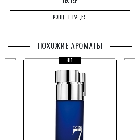
ТЕСТЕР
Ривера Ордоньес, знаменитый испанский тореадор.
КОНЦЕНТРАЦИЯ
ПОХОЖИЕ АРОМАТЫ
HIT