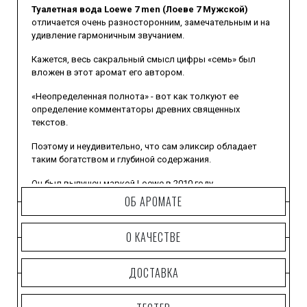
Туалетная вода Loewe 7 men (Лоеве 7 Мужской)
отличается очень разносторонним, замечательным и на
удивление гармоничным звучанием.
Кажется, весь сакральный смысл цифры «семь» был
вложен в этот аромат его автором.
«Неопределенная полнота» - вот как толкуют ее
определение комментаторы древних священных
текстов.
Поэтому и неудивительно, что сам эликсир обладает
таким богатством и глубиной содержания.
Он был выпущен маркой
Loewe
в 2010 году.
ОБ АРОМАТЕ
Над созданием композиции трудился Эмилио Валерос.
Она предназначена для активных, целеустремленных,
О КАЧЕСТВЕ
благородных мужчин, смелость в характере которых
очень гармонично сочетается с изяществом и
ДОСТАВКА
изысканной красотой.
Совершенно не зря лицом аромата стал Кайетано