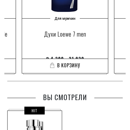
Для мужчин
ile
Духи Loewe 7 men
Д
₽
4 300 - 21 930
В КОРЗИНУ
ВЫ СМОТРЕЛИ
HIT