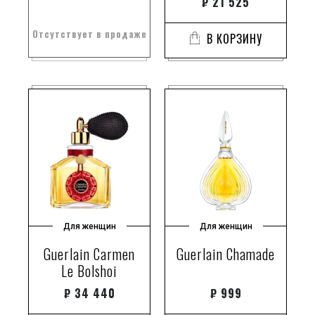
₽
21 525
Отсутствует в продаже
В КОРЗИНУ
Для женщин
Для женщин
Guerlain Carmen
Guerlain Chamade
Le Bolshoi
₽
34 440
₽
999