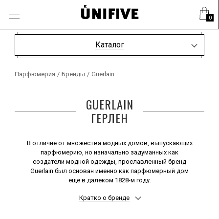
0
Каталог
Парфюмерия
/
Бренды
/
Guerlain
GUERLAIN
ГЕРЛЕН
В отличие от множества модных домов, выпускающих
парфюмерию, но изначально задуманных как
создатели модной одежды, прославленный бренд
Guerlain был основан именно как парфюмерный дом
еще в далеком 1828-м году.
Этот почти двухсотлетний парижский бренд вписал
Кратко о бренде
свое имя в скрижали истории парфюмерии поистине
золотыми буквами.
Первая громкая слава к компании Герлен пришла,