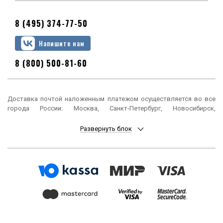
8 (495) 374-77-50
Напишите нам
8 (800) 500-81-60
Доставка почтой наложенным платежом осуществляется во все
города России: Москва, Санкт-Петербург, Новосибирск,
Екатеринбург, Нижний Новгород, Казань, Челябинск, Омск, Самара,
Ростов-на-Дону, Уфа, Красноярск, Пермь, Воронеж, Волгоград,
Развернуть блок
Краснодар, Саратов, Тюмень, Тольятти, Ижевск, Барнаул,
Ульяновск, Иркутск, Хабаровск, Ярославль, Владивосток, Томск,
Оренбург, Кемерово, Новокузнецк, Рязань, Астрахань, Набережные
Челны, Пенза, Липецк, Киров, Чебоксары, Тула, Калининград,
Балашиха, Курск, Ставрополь, Улан-Удэ, Тверь, Магнитогорск,
Сочи, Иваново, Брянск, Белгород, Сургут, Владимир, Нижний Тагил,
Архангельск, Чита, Калуга, Симферополь, Смоленск, Волжский,
Курган, Череповец, Орёл, Саранск, Вологда, Якутск, Подольск,
Мурманск, Тамбов, Стерлитамак, Петрозаводск, Кострома,
Нижневартовск, Новороссийск, Йошкар-Ола, Таганрог,