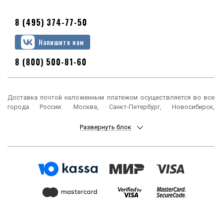
8 (495) 374-77-50
Напишите нам
8 (800) 500-81-60
Доставка почтой наложенным платежом осуществляется во все
города России: Москва, Санкт-Петербург, Новосибирск,
Екатеринбург, Нижний Новгород, Казань, Челябинск, Омск, Самара,
Ростов-на-Дону, Уфа, Красноярск, Пермь, Воронеж, Волгоград,
Развернуть блок
Краснодар, Саратов, Тюмень, Тольятти, Ижевск, Барнаул,
Ульяновск, Иркутск, Хабаровск, Ярославль, Владивосток, Томск,
Оренбург, Кемерово, Новокузнецк, Рязань, Астрахань, Набережные
Челны, Пенза, Липецк, Киров, Чебоксары, Тула, Калининград,
Балашиха, Курск, Ставрополь, Улан-Удэ, Тверь, Магнитогорск,
Сочи, Иваново, Брянск, Белгород, Сургут, Владимир, Нижний Тагил,
Архангельск, Чита, Калуга, Симферополь, Смоленск, Волжский,
Курган, Череповец, Орёл, Саранск, Вологда, Якутск, Подольск,
Мурманск, Тамбов, Стерлитамак, Петрозаводск, Кострома,
Нижневартовск, Новороссийск, Йошкар-Ола, Таганрог,