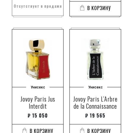
Отсутствует в продаже
В КОРЗИНУ
Унисекс
Унисекс
Jovoy Paris Jus
Jovoy Paris L’Arbre
Interdit
de la Connaissance
₽
15 050
₽
19 565
В КОРЗИНУ
В КОРЗИНУ