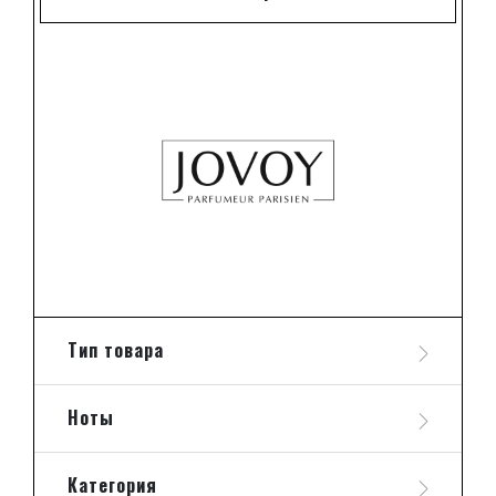
Тип товара
Ноты
Категория