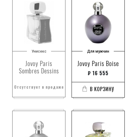
Унисекс
Для мужчин
Jovoy Paris
Jovoy Paris Boise
Sombres Dessins
₽
16 555
Отсутствует в продаже
В КОРЗИНУ