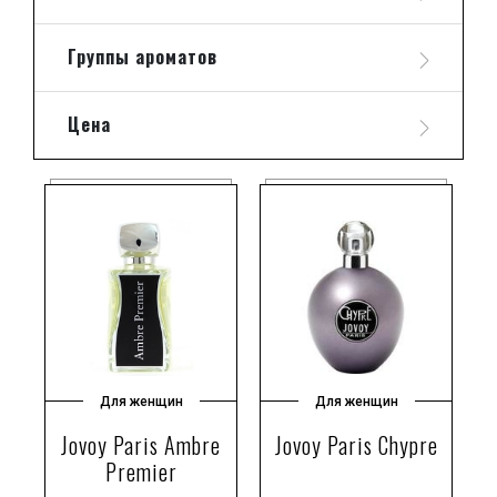
Группы ароматов
Цена
Для женщин
Для женщин
Jovoy Paris Ambre
Jovoy Paris Chypre
Premier