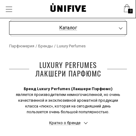
0
Каталог
Парфюмерия
/
Бренды
/
Luxury Perfumes
LUXURY PERFUMES
ЛАКШЕРИ ПАРФЮМС
Бренд Luxury Perfumes (Лакшери Пэрфюмс)
является производителем немногочисленной, но очень
качественной и эксклюзивной ароматной продукции
класса «люкс», которая на сегодняшний день
пользуется очень большой популярностью.
Подобный спрос обусловлен очень выгодным для
Кратко о бренде
потребителей сочетанием высокого качества и
достаточно демократичных цен на выпускаемые
ароматы.