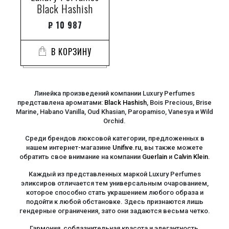
Black Hashish
₽
10 987
В КОРЗИНУ
Линейка произведений компании Luxury Perfumes
представлена ароматами:
Black Hashish
, Bois Precious, Brise
Marine, Habano Vanilla, Oud Khasian, Paropamiso, Vanesya и Wild
Orchid.
Среди брендов люксовой категории, предложенных в
нашем интернет-магазине
Unifive.ru
, вы также можете
обратить свое внимание на компании
Guerlain
и
Calvin Klein
.
Каждый из представленных маркой Luxury Perfumes
эликсиров отличается тем универсальным очарованием,
которое способно стать украшением любого образа и
подойти к любой обстановке. Здесь признаются лишь
гендерные ограничения, зато они задаются весьма четко.
Гармония, соблазнительная красота и элегантность,