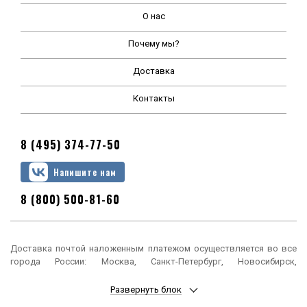
О нас
Почему мы?
Доставка
Контакты
8 (495) 374-77-50
Напишите нам
8 (800) 500-81-60
Доставка почтой наложенным платежом осуществляется во все
города России: Москва, Санкт-Петербург, Новосибирск,
Екатеринбург, Нижний Новгород, Казань, Челябинск, Омск, Самара,
Ростов-на-Дону, Уфа, Красноярск, Пермь, Воронеж, Волгоград,
Развернуть блок
Краснодар, Саратов, Тюмень, Тольятти, Ижевск, Барнаул,