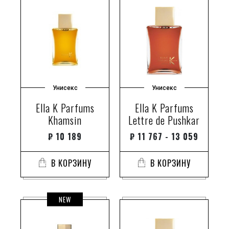
Унисекс
Унисекс
Ella K Parfums
Ella K Parfums
Khamsin
Lettre de Pushkar
₽
10 189
₽
11 767 - 13 059
В КОРЗИНУ
В КОРЗИНУ
NEW