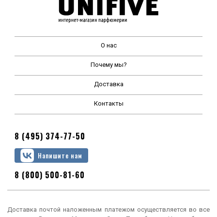
О нас
Почему мы?
Доставка
Контакты
8 (495) 374-77-50
Напишите нам
8 (800) 500-81-60
Доставка почтой наложенным платежом осуществляется во все