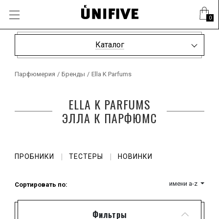
0
Каталог
Парфюмерия
/
Бренды
/
Ella K Parfums
ELLA K PARFUMS
ЭЛЛА К ПАРФЮМС
ПРОБНИКИ
ТЕСТЕРЫ
НОВИНКИ
имени a-z
Сортировать по:
Фильтры