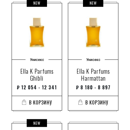
NEW
NEW
Унисекс
Унисекс
Ella K Parfums
Ella K Parfums
Ghibli
Harmattan
₽
12 054 - 12 341
₽
8 180 - 8 897
В КОРЗИНУ
В КОРЗИНУ
NEW