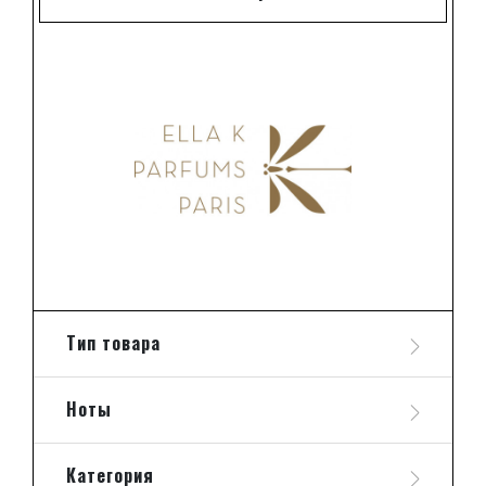
Тип товара
Ноты
Категория