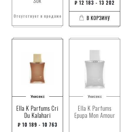
Sok
₽
12 183 - 13 202
Отсутствует в продаже
В КОРЗИНУ
Унисекс
Унисекс
Ella K Parfums Cri
Ella K Parfums
Du Kalahari
Epupa Mon Amour
₽
10 189 - 10 763