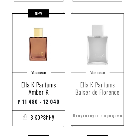
NEW
Унисекс
Унисекс
Ella K Parfums
Ella K Parfums
Amber K
Baiser de Florence
₽
11 480 - 12 040
Отсутствует в продаже
В КОРЗИНУ