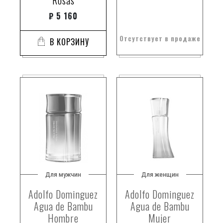
Rosas
₽
5 160
Отсутствует в продаже
В КОРЗИНУ
Для мужчин
Для женщин
Adolfo Dominguez
Adolfo Dominguez
Agua de Bambu
Agua de Bambu
Hombre
Mujer