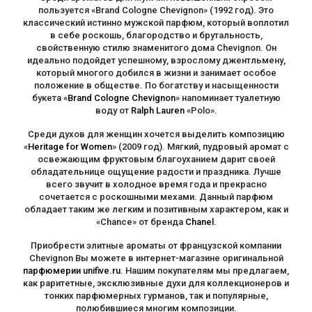
пользуется «Brand Cologne Chevignon» (1992 год). Это
классический истинно мужской парфюм, который воплотил
в себе роскошь, благородство и брутальность,
свойственную стилю знаменитого дома Chevignon. Он
идеально подойдет успешному, взрослому джентльмену,
который многого добился в жизни и занимает особое
положение в обществе. По богатству и насыщенности
букета «
Brand Cologne Chevignon
» напоминает туалетную
воду от
Ralph Lauren
«Polo».
Среди духов для женщин хочется выделить композицию
«
Heritage for Women
» (2009 год). Мягкий, пудровый аромат с
освежающим фруктовым благоуханием дарит своей
обладательнице ощущение радости и праздника. Лучше
всего звучит в холодное время года и прекрасно
сочетается с роскошными мехами. Данный парфюм
обладает таким же легким и позитивным характером, как и
«Chance» от бренда
Chanel
.
Приобрести элитные ароматы от французской компании
Chevignon Вы можете в интернет-магазине оригинальной
парфюмерии unifive.ru
. Нашим покупателям мы предлагаем,
как раритетные, эксклюзивные духи для коллекционеров и
тонких парфюмерных гурманов, так и популярные,
полюбившиеся многим композиции.