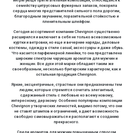
интригующе притягательная композиция, относящаяся к
семейству цитрусовых фужерных запахов, покорила
сердца многих представителей сильного пола дорогим,
благородным звучанием, поразительной стойкостью и
пленительным шлейфом.
Сегодня ассортимент компании Chevignon существенно
расширился и включает в себя не только всевозможные
куртки и ветровки, но еще и вечерние наряды, деловые
костюмы, одежду в стиле casual, аксессуары и даже обувь.
Что касается парфюмерной линейки, то она представлена
широким спектром чарующих ароматов для мужчин и
женщин. Все духи этой марки обладают таким же
своеобразным, несколько бунтарским характером, как и
остальная продукция Chevignon.
Яркие, эксцентричные, страстные они предназначены тем
людям, которые стремятся сочетать элегантный,
сдержанный стиль с любовью ко всему новому,
интересному, дерзкому. Особенно популярны композиции
Chevignon у творческих личностей, видимо потому, что они
не ставят штампов и ограничений, а дают возможность
свободно самовыражаться и располагают к созданию
прекрасного.
Среди ароматов для мужчин повышенным спросом