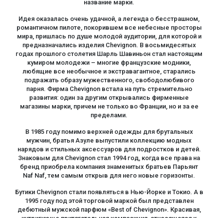
название марки.
Идея оказалась очень удачной, а легенда о бесстрашном,
романтичном пилоте, покорившем все небесные просторы
мира, пришлась по душе молодой аудитории, для которой и
предназначались изделия Chevignon. В восьмидесятых
годах прошлого столетия Шарль Шавиньон стал настоящим
кумиром молодежи – многие французские модники,
любящие все необычное и экстравагантное, старались
подражать образу мужественного, свободолюбивого
парня. Фирма Chevignon встала на путь стремительно
развития: один за другим открывались фирменные
магазины марки, причем не только во Франции, но и за ее
пределами.
В 1985 году помимо верхней одежды для брутальных
мужчин, братья Азуле выпустили коллекцию модных
нарядов и стильных аксессуаров для подростков и детей.
Знаковым для Chevignon стал 1994 год, когда все права на
бренд приобрела компания знаменитых братьев Парьянт
Naf Naf, тем самым открыв для него новые горизонты.
Бутики Chevignon стали появляться в Нью-Йорке и Токио. А в
1995 году под этой торговой маркой был представлен
дебютный мужской парфюм «Best of Chevignon». Красивая,