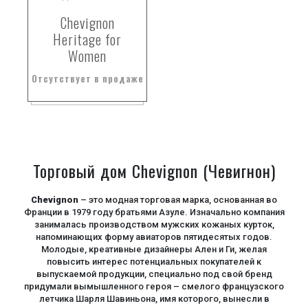
Chevignon
Heritage for
Women
Отсутствует в продаже
Торговый дом Chevignon (Чевигнон)
Chevignon
– это модная торговая марка, основанная во
Франции в 1979 году братьями Азуле. Изначально компания
занималась производством мужских кожаных курток,
напоминающих форму авиаторов пятидесятых годов.
Молодые, креативные дизайнеры Ален и Ги, желая
повысить интерес потенциальных покупателей к
выпускаемой продукции, специально под свой бренд
придумали вымышленного героя – смелого французского
летчика Шарля Шавиньона, имя которого, вынесли в