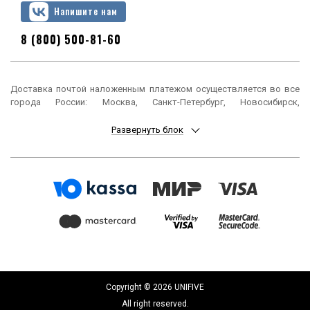
Напишите нам
8 (800) 500-81-60
Доставка почтой наложенным платежом осуществляется во все
города России: Москва, Санкт-Петербург, Новосибирск,
Екатеринбург, Нижний Новгород, Казань, Челябинск, Омск, Самара,
Ростов-на-Дону, Уфа, Красноярск, Пермь, Воронеж, Волгоград,
Развернуть блок
Краснодар, Саратов, Тюмень, Тольятти, Ижевск, Барнаул,
Ульяновск, Иркутск, Хабаровск, Ярославль, Владивосток, Томск,
Оренбург, Кемерово, Новокузнецк, Рязань, Астрахань, Набережные
Челны, Пенза, Липецк, Киров, Чебоксары, Тула, Калининград,
Балашиха, Курск, Ставрополь, Улан-Удэ, Тверь, Магнитогорск,
Сочи, Иваново, Брянск, Белгород, Сургут, Владимир, Нижний Тагил,
Архангельск, Чита, Калуга, Симферополь, Смоленск, Волжский,
Курган, Череповец, Орёл, Саранск, Вологда, Якутск, Подольск,
Мурманск, Тамбов, Стерлитамак, Петрозаводск, Кострома,
Нижневартовск, Новороссийск, Йошкар-Ола, Таганрог,
Комсомольск-на-Амуре, Химки, Сыктывкар, Нижнекамск, Шахты,
Дзержинск, Братск, Орск, Ангарск, Энгельс, Благовещенск, Старый
Copyright © 2026 UNIFIVE
Оскол, Великий Новгород, Королёв, Псков, Мытищи, Бийск,
All right reserved.