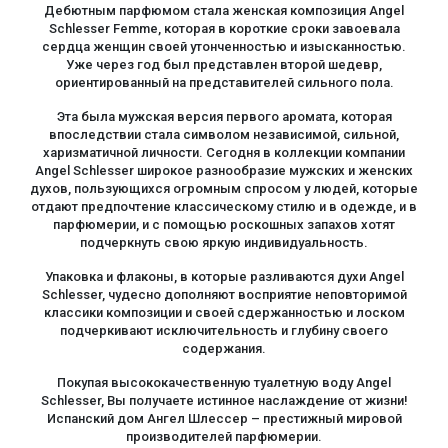
Дебютным парфюмом стала женская композиция Angel
Schlesser Femme, которая в короткие сроки завоевала
сердца женщин своей утонченностью и изысканностью.
Уже через год был представлен второй шедевр,
ориентированный на представителей сильного пола.
Эта была мужская версия первого аромата, которая
впоследствии стала символом независимой, сильной,
харизматичной личности. Сегодня в коллекции компании
Angel Schlesser широкое разнообразие мужских и женских
духов, пользующихся огромным спросом у людей, которые
отдают предпочтение классическому стилю и в одежде, и в
парфюмерии, и с помощью роскошных запахов хотят
подчеркнуть свою яркую индивидуальность.
Упаковка и флаконы, в которые разливаются духи Angel
Schlesser, чудесно дополняют восприятие неповторимой
классики композиции и своей сдержанностью и лоском
подчеркивают исключительность и глубину своего
содержания.
Покупая высококачественную туалетную воду Angel
Schlesser, Вы получаете истинное наслаждение от жизни!
Испанский дом Ангел Шлессер – престижный мировой
производителей парфюмерии.