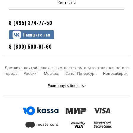
Контакты
8 (495) 374-77-50
Напишите нам
8 (800) 500-81-60
Доставка почтой наложенным платежом осуществляется во все
города России: Москва, Санкт-Петербург, Новосибирск,
Екатеринбург, Нижний Новгород, Казань, Челябинск, Омск, Самара,
Ростов-на-Дону, Уфа, Красноярск, Пермь, Воронеж, Волгоград,
Развернуть блок
Краснодар, Саратов, Тюмень, Тольятти, Ижевск, Барнаул,
Ульяновск, Иркутск, Хабаровск, Ярославль, Владивосток, Томск,
Оренбург, Кемерово, Новокузнецк, Рязань, Астрахань, Набережные
Челны, Пенза, Липецк, Киров, Чебоксары, Тула, Калининград,
Балашиха, Курск, Ставрополь, Улан-Удэ, Тверь, Магнитогорск,
Сочи, Иваново, Брянск, Белгород, Сургут, Владимир, Нижний Тагил,
Архангельск, Чита, Калуга, Симферополь, Смоленск, Волжский,
Курган, Череповец, Орёл, Саранск, Вологда, Якутск, Подольск,