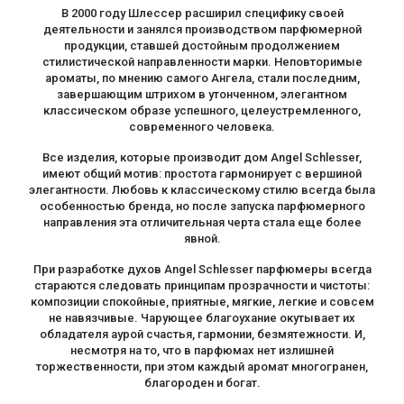
В 2000 году Шлессер расширил специфику своей
деятельности и занялся производством парфюмерной
продукции, ставшей достойным продолжением
стилистической направленности марки. Неповторимые
ароматы, по мнению самого Ангела, стали последним,
завершающим штрихом в утонченном, элегантном
классическом образе успешного, целеустремленного,
современного человека.
Все изделия, которые производит дом Angel Schlesser,
имеют общий мотив: простота гармонирует с вершиной
элегантности. Любовь к классическому стилю всегда была
особенностью бренда, но после запуска парфюмерного
направления эта отличительная черта стала еще более
явной.
При разработке духов Angel Schlesser парфюмеры всегда
стараются следовать принципам прозрачности и чистоты:
композиции спокойные, приятные, мягкие, легкие и совсем
не навязчивые. Чарующее благоухание окутывает их
обладателя аурой счастья, гармонии, безмятежности. И,
несмотря на то, что в парфюмах нет излишней
торжественности, при этом каждый аромат многогранен,
благороден и богат.