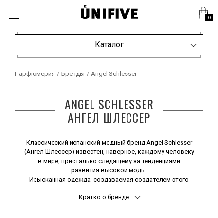
0
Каталог
Парфюмерия
/
Бренды
/
Angel Schlesser
ANGEL SCHLESSER
АНГЕЛ ШЛЕССЕР
Классический испанский модный бренд Angel Schlesser
(Ангел Шлессер) известен, наверное, каждому человеку
в мире, пристально следящему за тенденциями
развития высокой моды.
Изысканная одежда, создаваемая создателем этого
дома моды Ангелом Шлессером, - это образец
Кратко о бренде
современного прочтения вечной классики.
Не склонный к помпезным и вычурным излишествам
Маэстро предпочитает гениальность простоты,