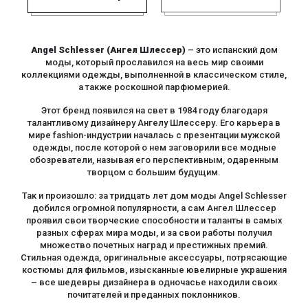
Angel Schlesser (Ангел Шлессер)
– это испанский дом
моды, который прославился на весь мир своими
коллекциями одежды, выполненной в классическом стиле,
а также роскошной парфюмерией.
Этот бренд появился на свет в 1984 году благодаря
талантливому дизайнеру Ангелу Шлессеру. Его карьера в
мире fashion-индустрии началась с презентации мужской
одежды, после которой о нем заговорили все модные
обозреватели, называя его перспективным, одаренным
творцом с большим будущим.
Так и произошло: за тридцать лет дом моды Angel Schlesser
добился огромной популярности, а сам Ангел Шлессер
проявил свои творческие способности и таланты в самых
разных сферах мира моды, и за свои работы получил
множество почетных наград и престижных премий.
Стильная одежда, оригинальные аксессуары, потрясающие
костюмы для фильмов, изысканные ювелирные украшения
– все шедевры дизайнера в одночасье находили своих
почитателей и преданных поклонников.