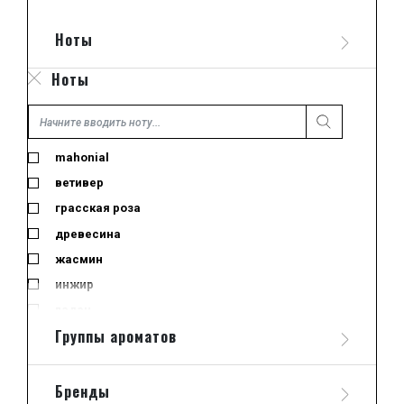
набор
Ноты
одеколон
отливант
Ноты
отливант-спрей
парфюмированная вода
пробник
mahonial
свеча
ветивер
тестер
грасская роза
туалетная вода
древесина
жасмин
инжир
ладан
Группы ароматов
лайм
лемонграсс
лист черной смородины
Бренды