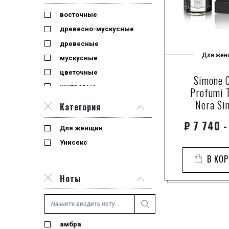
восточные
древесно-мускусные
древесные
Для жен
мускусные
цветочные
Simone 
шипровые
Profumi 
Nera Si
Категория
₽
7 740 -
Для женщин
Унисекс
В КО
Ноты
амбра