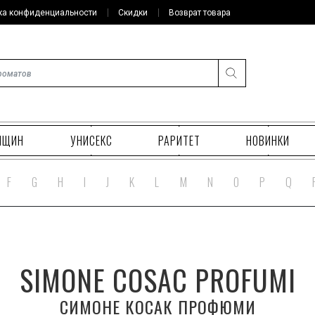
ка конфиденциальности
Скидки
Возврат товара
НЩИН
УНИСЕКС
РАРИТЕТ
НОВИНКИ
F
G
H
I
J
K
L
M
N
O
P
Q
SIMONE COSAC PROFUMI
СИМОНЕ КОСАК ПРОФЮМИ