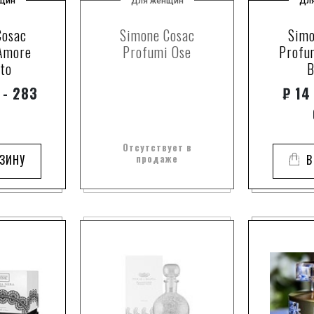
щин
Для женщин
Дл
Cosac
Simone Cosac
Simo
Amore
Profumi Ose
Profum
ito
B
 - 283
₽
14 
0
Отсутствует в
РЗИНУ
продаже
В