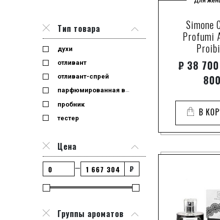
Для жен
Simone 
Тип товара
Profumi 
Proib
духи
₽
38 700
отливант
80
отливант-спрей
парфюмированная вода
пробник
В КО
тестер
Цена
₽
—
Группы ароматов