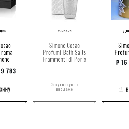
щин
Унисекс
Дл
Cosac
Simone Cosac
Simo
Trama
Profumi Bath Salts
Profu
mone
Frammenti di Perle
₽
16 
 9 783
Отсутствует в
РЗИНУ
продаже
В