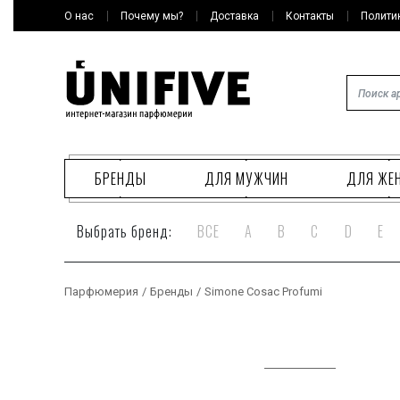
О нас
Почему мы?
Доставка
Контакты
Полити
БРЕНДЫ
ДЛЯ МУЖЧИН
ДЛЯ ЖЕ
Выбрать бренд:
ВСЕ
A
B
C
D
E
Парфюмерия
/
Бренды
/
Simone Cosac Profumi