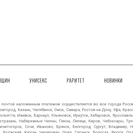
НЩИН
УНИСЕКС
РАРИТЕТ
НОВИНКИ
 почтой наложенным платежом осуществляется во все города России:
вгород, Казань, Челябинск, Омск, Самара, Ростов-на-Дону, Уфа, Крас
ольятти, Ижевск, Барнаул, Ульяновск, Иркутск, Хабаровск, Ярославль
Астрахань, Набережные Челны, Пенза, Липецк, Киров, Чебоксары, Тула
агнитогорск, Сочи, Иваново, Брянск, Белгород, Сургут, Владимир, Н
, Волжский, Курган, Череповец, Орёл, Саранск, Вологда, Якутск, По