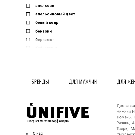
апельсин
апельсиновый цвет
белый кедр
бензоин
бергамот
бобы тонка
ваниль
гардения
гелиотроп
БРЕНДЫ
ДЛЯ МУЖЧИН
ДЛЯ ЖЕ
груша
ежевика
жасмин
Доставка
жасмин самбак
Нижний Но
зеленые ноты
Тюмень, Т
Рязань, 
ирис
Тверь, М
канифоль
О нас
Смоленск