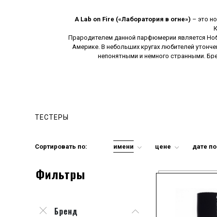
A Lab on Fire («Лаборатория в огне»)
– это н
К
Прародителем данной парфюмерии является Ноби 
Америке. В небольших кругах любителей утонче
непонятными и немного странными. Бре
С 2009 года талантливый Карлос смог вывести
ароматов. При этом, в разработке оригинальн
деятельность компании при можно назвать оч
мужчин. Воплощением современности являются
композиций каждый поклонник фантастических зап
ТЕСТЕРЫ
Сортировать по:
имени
цене
дате п
Фильтры
Бренд