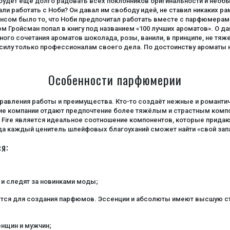
будет ещё долго радовать всех поклонников оригинальности и необы
 работать с Ноби? Он давал им свободу идей, не ставил никаких ра
сом было то, что Ноби предпочитал работать вместе с парфюмерами,
 Гройсман попал в книгу под названием «100 лучших ароматов». О да
го сочетания ароматов шоколада, розы, ванили, в принципе, не тяже
д силу только профессионалам своего дела. По достоинству ароматы
Особенности парфюмерии
авления работы и преимущества. Кто-то создаёт нежные и романти
ие компании отдают предпочтение более тяжёлым и страстным комп
 Fire является идеальное соотношение компонентов, которые придаю
да каждый ценитель шлейфовых благоуханий сможет найти «свой запа
я:
 и следят за новинками моды;
тся для создания парфюмов. Эссенции и абсолюты имеют высшую сте
нщин и мужчин;