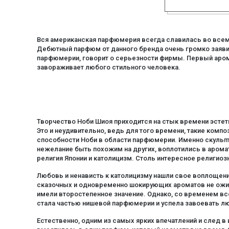
гвоздика
гелиотроп
Вся американская парфюмерия всегда славилась во всем 
герань
Дебютный парфюм от данного бренда очень громко заявил 
дерево хиноки
парфюмерии, говорит о серьезности фирмы. Первый арома
завораживает любого стильного человека.
древесные ноты
жасмин
замша
имбирь
Творчество Ноби Шиоя приходится на стык времени эстет
ириска
Это и неудивительно, ведь для того времени, такие комп
способности Ноби в области парфюмерии. Именно скульпт
какао
нежелание быть похожим на других, воплотились в аром
кастореум
религия Японии и католицизм. Столь интересное религи
кашмирское дерево
Любовь и ненависть к католицизму нашли свое воплощение 
сказочных и одновременно шокирующих ароматов не ожид
кедр
имели второстепенное значение. Однако, со временем вс
кока-кола
стала частью нишевой парфюмерии и успела завоевать л
конопля
Естественно, одним из самых ярких впечатлений и след в
кориандр