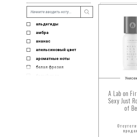
альдегиды
амбра
ананас
апельсиновый цвет
ароматные ноты
белая фрезия
белый кедр
Унисе
белый мед
A Lab on Fi
бергамот
Sexy Just Ro
бобы тонка
of B
ваниль
ветивер
Отсутств
взбитые сливки
прода
водные ноты