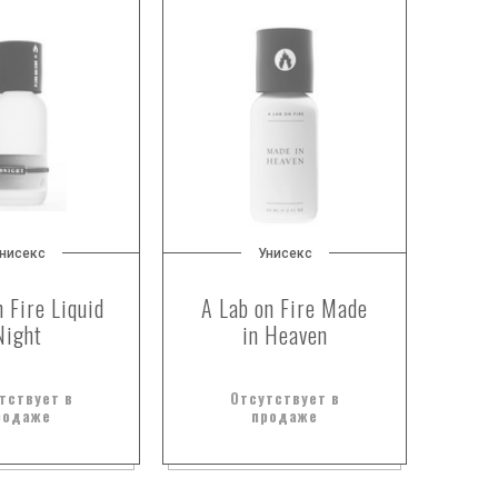
нисекс
Унисекс
n Fire Liquid
A Lab on Fire Made
Night
in Heaven
тствует в
Отсутствует в
родаже
продаже