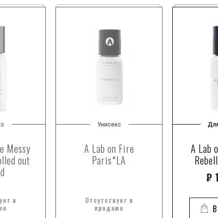
кс
Унисекс
Дл
re Messy
A Lab on Fire
A Lab o
lled out
Paris*LA
Rebel
ed
₽
1
ует в
Отсутствует в
же
продаже
В