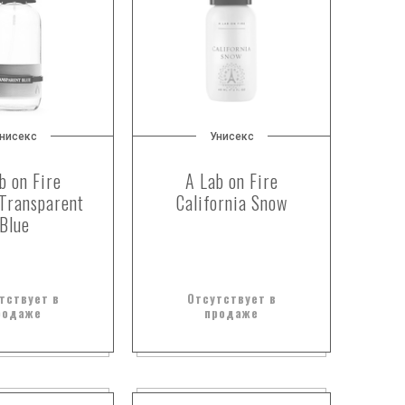
нисекс
Унисекс
b on Fire
A Lab on Fire
Transparent
California Snow
Blue
тствует в
Отсутствует в
родаже
продаже