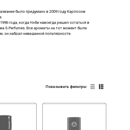
азвание было придумано в 2009 году Карлосом
s.
996 года, когда Ноби навсегда решил остаться в
ма S-Perfumes. Все ароматы на тот момент были
м, он набрал невиданной популярности.
ования, к 2011 году, уже было создано 3 вида
е, например, как Оливьер Полж. Без сомнений,
иций привлекают внимание, как женщин, так и
жности и брутальности. Среди всего изобилия
огда. Все, кто хочет находиться в тренде и быть
Показывать фильтры