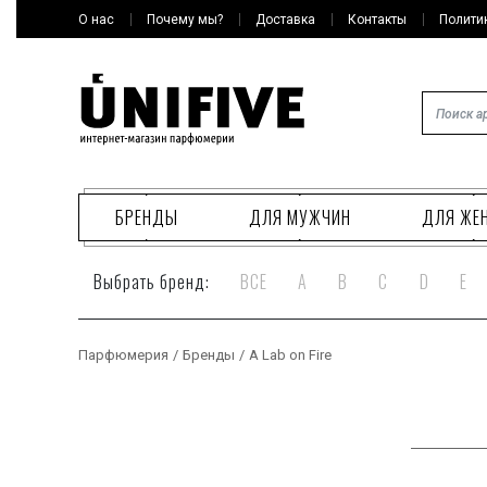
О нас
Почему мы?
Доставка
Контакты
Полити
БРЕНДЫ
ДЛЯ МУЖЧИН
ДЛЯ ЖЕ
Выбрать бренд:
ВСЕ
A
B
C
D
E
Парфюмерия
/
Бренды
/
A Lab on Fire