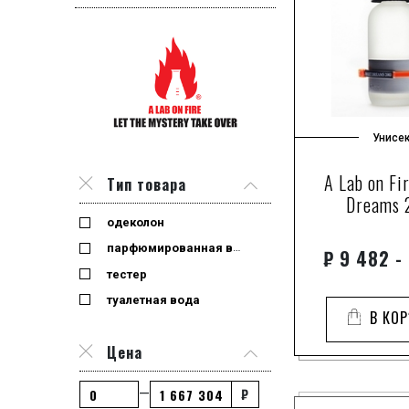
Унисе
A Lab on Fi
Тип товара
Dreams 
одеколон
парфюмированная вода
₽
9 482 -
тестер
туалетная вода
В КО
Цена
₽
—