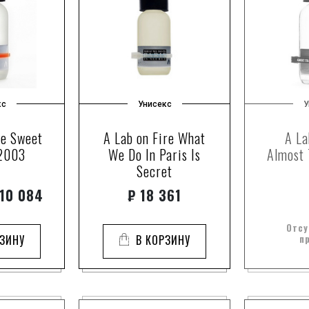
кс
Унисекс
У
re Sweet
A Lab on Fire What
A La
2003
We Do In Paris Is
Almost 
Secret
 10 084
₽
18 361
Отсу
РЗИНУ
В КОРЗИНУ
п