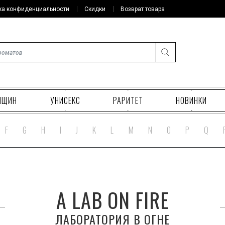
ка конфиденциальности
Скидки
Возврат товара
НЩИН
УНИСЕКС
РАРИТЕТ
НОВИНКИ
F
G
H
I
J
K
L
M
N
O
P
Q
A LAB ON FIRE
ЛАБОРАТОРИЯ В ОГНЕ