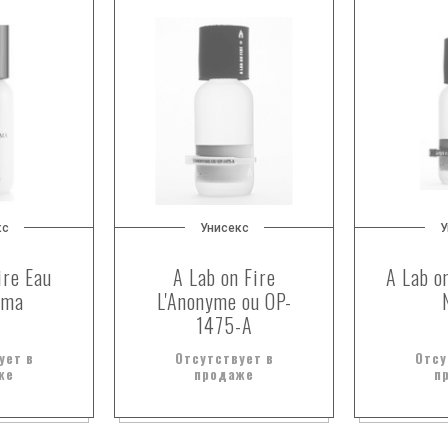
кс
Унисекс
У
ire Eau
A Lab on Fire
A Lab o
ema
L'Anonyme ou OP-
1475-A
ует в
Отсутствует в
Отсу
же
продаже
п