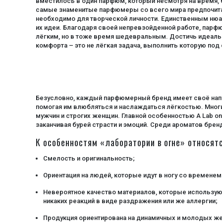
вместилось в один парфюм, который несмотря на время, 
самые знаменитые парфюмеры со всего мира предпочитали
красные ягоды
необходимо для творческой личности. Единственным нюан
кумарин
их идеи. Благодаря своей непревзойденной работе, парфюм
лёгким, но в тоже время шедевральным. Достичь идеально
лаванда
комфорта – это не лёгкая задача, выполнить которую по
ладан
лайм
личи
манго
Безусловно, каждый парфюмерный бренд имеет своё напр
помогая им влюбляться и наслаждаться лёгкостью. Мног
миндальное пирожное макарун
мужчин и строгих женщин. Главной особенностью A Lab on
мускус
заканчивая бурей страсти и эмоций. Среди ароматов брен
мята
К особенностям «лаборатории в огне» относятс
нарцисс
Смелость и оригинальность;
нероли
Ориентация на людей, которые идут в ногу со временем
персиковый цвет
Невероятное качество материалов, которые использую
петитгрейн
никаких реакций в виде раздражения или же аллергии;
плющ
Продукция ориентирована на динамичных и молодых же