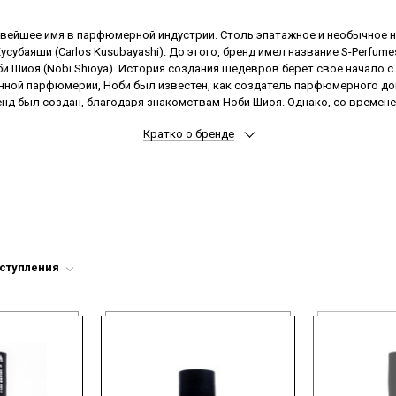
овейшее имя в парфюмерной индустрии. Столь эпатажное и необычное н
усубаяши (Carlos Kusubayashi). До этого, бренд имел название S-Perfume
Шиоя (Nobi Shioya). История создания шедевров берет своё начало с 1
нной парфюмерии, Ноби был известен, как создатель парфюмерного до
нд был создан, благодаря знакомствам Ноби Шиоя. Однако, со времене
 парфюмерный бренд на новый уровень. Всего за несколько лет существ
Кратко о бренде
ых запахов брали участие знаменитые гуру в области парфюмерии, таки
ень успешной. Смелость и собственный стиль во время создания композ
 ароматы «унисекс». Изюминка бренда – это гармоничное сочетание не
ахов, сможет найти свой. Такая парфюмерия сегодня актуальна, как ник
на пике элегантности, выбирают бренд A Lab on Fire.
оступления