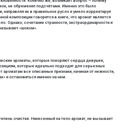
кновенности. Конечно же, возникает вопрос – почему
мок, не обременял подсчётами. Именно это было
 направляя их в правильное русло и умело корректируя
нной композиции говорится в книге, что аромат является
ло. Однако, сочетание странности, экстраординарности и
 называют «шоком».
ческие ароматы, которые покоряют сердца девушек,
озициям, которые идеально подходят для серьезных
т ароматам все описанные признаки, начиная от нежности,
х» и остановиться именно на нем.
пень очистки. Нанесенный на тело аромат, не вызывает