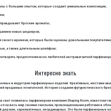
алы с большим опытом, которые создают уникальные композиции;
ем;
 оправдывают броские ароматы;
зданием новых шедевров;
 своего времени, которые были оценены довольными покупателями
ью, а также длительным шлейфом;
летворить предпочтения всех любителей экстравагантной парфюмери
Интересно знать
 веянье в индустрии парфюмерных изделий. Креативные, местами ав
ией преданных почитателей. История создания футуристического бре
 свет появилась парфюмерная компания Shaping Room, известная та
ться на весь мир своими смелыми, провокационными работами в обла
ей дерзких, харизматичных, неординарных. Это были парфюмерные к