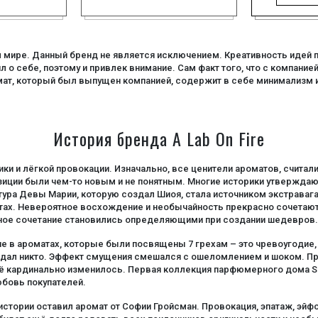
мире. Данный бренд не является исключением. Креативность идей п
о себе, поэтому и привлек внимание. Сам факт того, что с компание
т, который был выпущен компанией, содержит в себе минимализм и 
История бренда A Lab On Fire
ики и лёгкой провокации. Изначально, все ценители ароматов, счит
озиции были чем-то новым и не понятным. Многие историки утверждаю
ура Девы Марии, которую создал Шиоя, стала источником экстравага
атах. Невероятное восхождение и необычайность прекрасно сочетаю
озное сочетание становились определяющими при создании шедевров.
в ароматах, которые были посвящены 7 грехам – это чревоугодие, по
ал никто. Эффект смущения смешался с ошеломлением и шоком. Прим
ё кардинально изменилось. Первая коллекция парфюмерного дома S-Pe
юбовь покупателей.
 истории оставил аромат от Софии Гройсман. Провокация, эпатаж, эй