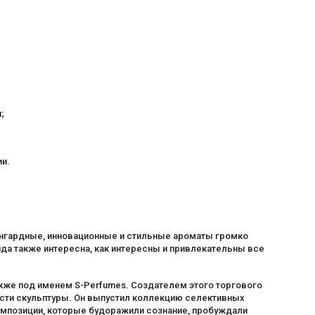
;
и.
ангардные, инновационные и стильные ароматы громко
нда также интересна, как интересны и привлекательны все
кже под именем S-Perfumes. Создателем этого торгового
сти скульптуры. Он выпустил коллекцию селективных
омпозиции, которые будоражили сознание, пробуждали