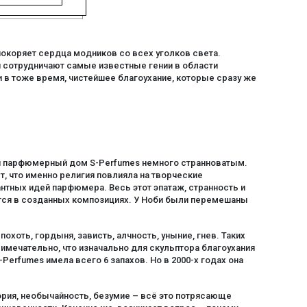
окоряет сердца модников со всех уголков света.
й сотрудничают самые известные гении в области
в тоже время, чистейшее благоухание, которые сразу же
али парфюмерный дом S-Perfumes немного странноватым.
т, что именно религия повлияла на творческие
нтных идей парфюмера. Весь этот эпатаж, странность и
тся в созданных композициях. У Ноби были перемешаны
хоть, гордыня, зависть, алчность, уныние, гнев. Таких
ечательно, что изначально для скульптора благоухания
rfumes имела всего 6 запахов. Но в 2000-х годах она
фория, необычайность, безумие – всё это потрясающе