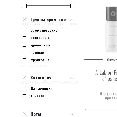
Группы ароматов
ароматические
восточные
древесные
пряные
Унисе
фруктовые
фужерные
A Lab on F
цветочные
Категория
d`Ipan
Для женщин
Отсутств
Унисекс
прода
Ноты