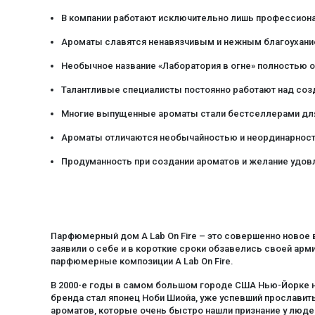
почва
В компании работают исключительно лишь профессион
роза
розовый перец
Ароматы славятся ненавязчивым и нежным благоухани
ромашка
Необычное название «Лаборатория в огне» полностью
сандал
Талантливые специалисты постоянно работают над со
сено
Многие выпущенные ароматы стали бестселлерами для
тимьян
Ароматы отличаются необычайностью и неординарност
толуанский бальзам
турецкая роза
Продуманность при создании ароматов и желание удов
хиноки
чабрец
чай
Парфюмерный дом A Lab On Fire – это совершенно новое
шалфей
заявили о себе и в короткие сроки обзавелись своей арм
шафран
парфюмерные композиции A Lab On Fire.
юзу
В 2000-е годы в самом большом городе США Нью-Йорке на
бренда стал японец Ноби Шиойа, уже успевший прослави
ароматов, которые очень быстро нашли признание у люд