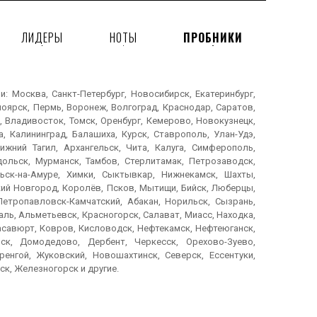
ЛИДЕРЫ
НОТЫ
ПРОБНИКИ
 Москва, Санкт-Петербург, Новосибирск, Екатеринбург,
ноярск, Пермь, Воронеж, Волгоград, Краснодар, Саратов,
, Владивосток, Томск, Оренбург, Кемерово, Новокузнецк,
, Калининград, Балашиха, Курск, Ставрополь, Улан-Удэ,
ижний Тагил, Архангельск, Чита, Калуга, Симферополь,
дольск, Мурманск, Тамбов, Стерлитамак, Петрозаводск,
ьск-на-Амуре, Химки, Сыктывкар, Нижнекамск, Шахты,
икий Новгород, Королёв, Псков, Мытищи, Бийск, Люберцы,
Петропавловск-Камчатский, Абакан, Норильск, Сызрань,
ль, Альметьевск, Красногорск, Салават, Миасс, Находка,
Хасавюрт, Ковров, Кисловодск, Нефтекамск, Нефтеюганск,
ск, Домодедово, Дербент, Черкесск, Орехово-Зуево,
енгой, Жуковский, Новошахтинск, Северск, Ессентуки,
ск, Железногорск и другие.