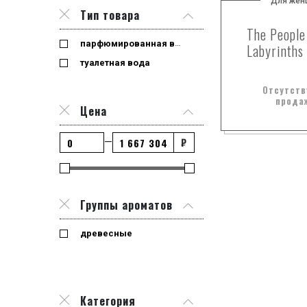
Для жен
Тип товара
The People
парфюмированная вода
Labyrinths
туалетная вода
Отсутств
прода
Цена
₽
—
Группы ароматов
древесные
Категория