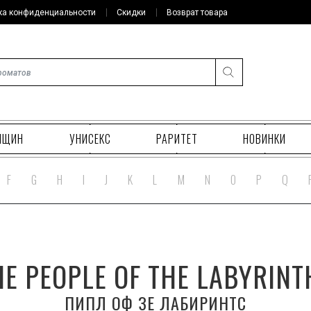
ка конфиденциальности
Скидки
Возврат товара
НЩИН
УНИСЕКС
РАРИТЕТ
НОВИНКИ
F
G
H
I
J
K
L
M
N
O
P
Q
HE PEOPLE OF THE LABYRINT
ПИПЛ ОФ ЗЕ ЛАБИРИНТС