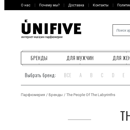
О нас
Почему мы?
Доставка
Контакты
Полити
БРЕНДЫ
ДЛЯ МУЖЧИН
ДЛЯ ЖЕ
Выбрать бренд:
ВСЕ
A
B
C
D
E
Парфюмерия
/
Бренды
/
The People Of The Labyrinths
T