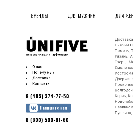
таифская роза
БРЕНДЫ
ДЛЯ МУЖЧИН
ДЛЯ ЖЕ
трава
травяные ноты
уд
Доставка
цветочные ноты
Нижний Но
цивет
Тюмень, Т
Рязань, 
черешня
Тверь, М
шафран
О нас
Смоленск
Почему мы?
Кострома
Доставка
Дзержинс
Контакты
Прокопье
Волгодонс
8 (495) 374-77-50
Керчь, Ко
Новочебо
Невинном
Напишите нам
Пушкино, 
8 (800) 500-81-60