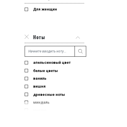
Для женщин
Ноты
апельсиновый цвет
белые цветы
ваниль
вишня
древесные ноты
миндаль
мускус
роза
сандал