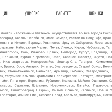
НЩИН
УНИСЕКС
РАРИТЕТ
НОВИНКИ
 почтой наложенным платежом осуществляется во все города России:
вгород, Казань, Челябинск, Омск, Самара, Ростов-на-Дону, Уфа, Крас
ольятти, Ижевск, Барнаул, Ульяновск, Иркутск, Хабаровск, Ярославль
Астрахань, Набережные Челны, Пенза, Липецк, Киров, Чебоксары, Тула
агнитогорск, Сочи, Иваново, Брянск, Белгород, Сургут, Владимир, Н
, Волжский, Курган, Череповец, Орёл, Саранск, Вологда, Якутск, По
, Нижневартовск, Новороссийск, Йошкар-Ола, Таганрог, Комсомол
к, Братск, Орск, Ангарск, Энгельс, Благовещенск, Старый Оскол, Вел
вск, Южно-Сахалинск, Балаково, Армавир, Рыбинск, Северодвинск, 
к, Уссурийск, Каменск-Уральский, Новочеркасск, Златоуст, Электроста
пейск, Пятигорск, Березники, Рубцовск, Коломна, Майкоп, Одинцово, 
ксарск, Серпухов, Щёлково, Новомосковск, Батайск, Первоураль
ысск, Димитровград, Назрань, Кызыл, Обнинск, Каспийск, Новый Ур
Евпатория, Ачинск, Елец, Сергиев Посад, Арзамас, Долгопрудный, Ногин