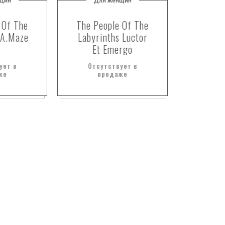
щин
Для женщин
 Of The
The People Of The
 A.Maze
Labyrinths Luctor
Et Emergo
ует в
Отсутствует в
же
продаже