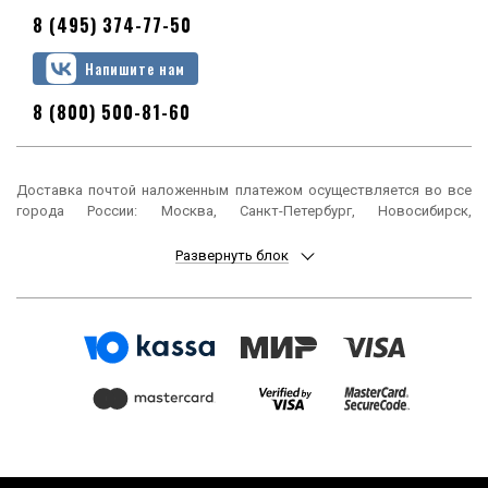
8 (495) 374-77-50
Напишите нам
8 (800) 500-81-60
Доставка почтой наложенным платежом осуществляется во все
города России: Москва, Санкт-Петербург, Новосибирск,
Екатеринбург, Нижний Новгород, Казань, Челябинск, Омск, Самара,
Ростов-на-Дону, Уфа, Красноярск, Пермь, Воронеж, Волгоград,
Развернуть блок
Краснодар, Саратов, Тюмень, Тольятти, Ижевск, Барнаул,
Ульяновск, Иркутск, Хабаровск, Ярославль, Владивосток, Томск,
Оренбург, Кемерово, Новокузнецк, Рязань, Астрахань, Набережные
Челны, Пенза, Липецк, Киров, Чебоксары, Тула, Калининград,
Балашиха, Курск, Ставрополь, Улан-Удэ, Тверь, Магнитогорск,
Сочи, Иваново, Брянск, Белгород, Сургут, Владимир, Нижний Тагил,
Архангельск, Чита, Калуга, Симферополь, Смоленск, Волжский,
Курган, Череповец, Орёл, Саранск, Вологда, Якутск, Подольск,
Мурманск, Тамбов, Стерлитамак, Петрозаводск, Кострома,
Нижневартовск, Новороссийск, Йошкар-Ола, Таганрог,
Комсомольск-на-Амуре, Химки, Сыктывкар, Нижнекамск, Шахты,