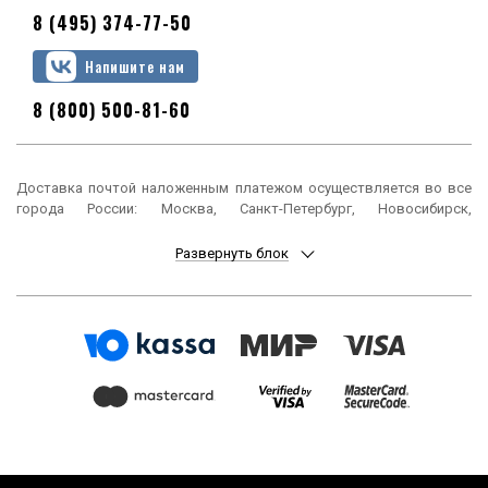
8 (495) 374-77-50
Напишите нам
8 (800) 500-81-60
Доставка почтой наложенным платежом осуществляется во все
города России: Москва, Санкт-Петербург, Новосибирск,
Екатеринбург, Нижний Новгород, Казань, Челябинск, Омск, Самара,
Ростов-на-Дону, Уфа, Красноярск, Пермь, Воронеж, Волгоград,
Развернуть блок
Краснодар, Саратов, Тюмень, Тольятти, Ижевск, Барнаул,
Ульяновск, Иркутск, Хабаровск, Ярославль, Владивосток, Томск,
Оренбург, Кемерово, Новокузнецк, Рязань, Астрахань, Набережные
Челны, Пенза, Липецк, Киров, Чебоксары, Тула, Калининград,
Балашиха, Курск, Ставрополь, Улан-Удэ, Тверь, Магнитогорск,
Сочи, Иваново, Брянск, Белгород, Сургут, Владимир, Нижний Тагил,
Архангельск, Чита, Калуга, Симферополь, Смоленск, Волжский,
Курган, Череповец, Орёл, Саранск, Вологда, Якутск, Подольск,
Мурманск, Тамбов, Стерлитамак, Петрозаводск, Кострома,
Нижневартовск, Новороссийск, Йошкар-Ола, Таганрог,
Комсомольск-на-Амуре, Химки, Сыктывкар, Нижнекамск, Шахты,