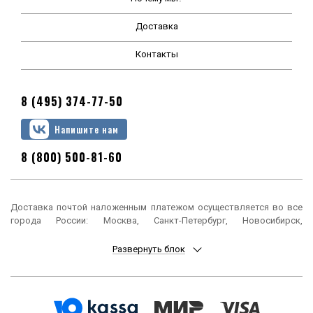
Доставка
Контакты
8 (495) 374-77-50
Напишите нам
8 (800) 500-81-60
Доставка почтой наложенным платежом осуществляется во все
города России: Москва, Санкт-Петербург, Новосибирск,
Екатеринбург, Нижний Новгород, Казань, Челябинск, Омск, Самара,
Ростов-на-Дону, Уфа, Красноярск, Пермь, Воронеж, Волгоград,
Развернуть блок
Краснодар, Саратов, Тюмень, Тольятти, Ижевск, Барнаул,
Ульяновск, Иркутск, Хабаровск, Ярославль, Владивосток, Томск,
Оренбург, Кемерово, Новокузнецк, Рязань, Астрахань, Набережные
Челны, Пенза, Липецк, Киров, Чебоксары, Тула, Калининград,