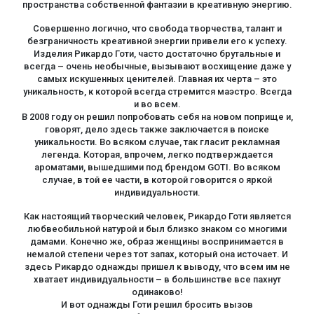
пространства собственной фантазии в креативную энергию.
Совершенно логично, что свобода творчества, талант и
безграничность креативной энергии привели его к успеху.
Изделия Рикардо Готи, часто достаточно брутальные и
всегда – очень необычные, вызывают восхищение даже у
самых искушенных ценителей. Главная их черта – это
уникальность, к которой всегда стремится маэстро. Всегда
и во всем.
В 2008 году он решил попробовать себя на новом поприще и,
говорят, дело здесь также заключается в поиске
уникальности. Во всяком случае, так гласит рекламная
легенда. Которая, впрочем, легко подтверждается
ароматами, вышедшими под брендом GOTI. Во всяком
случае, в той ее части, в которой говорится о яркой
индивидуальности.
Как настоящий творческий человек, Рикардо Готи является
любвеобильной натурой и был близко знаком со многими
дамами. Конечно же, образ женщины воспринимается в
немалой степени через тот запах, который она источает. И
здесь Рикардо однажды пришел к выводу, что всем им не
хватает индивидуальности – в большинстве все пахнут
одинаково!
И вот однажды Готи решил бросить вызов