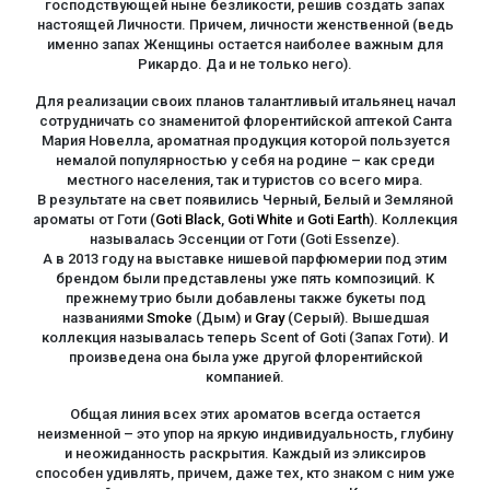
господствующей ныне безликости, решив создать запах
настоящей Личности. Причем, личности женственной (ведь
именно запах Женщины остается наиболее важным для
Рикардо. Да и не только него).
Для реализации своих планов талантливый итальянец начал
сотрудничать со знаменитой флорентийской аптекой Санта
Мария Новелла, ароматная продукция которой пользуется
немалой популярностью у себя на родине – как среди
местного населения, так и туристов со всего мира.
В результате на свет появились Черный, Белый и Земляной
ароматы от Готи (
Goti Black
,
Goti White
и
Goti Earth
). Коллекция
называлась Эссенции от Готи (Goti Essenze).
А в 2013 году на выставке нишевой парфюмерии под этим
брендом были представлены уже пять композиций. К
прежнему трио были добавлены также букеты под
названиями
Smoke
(Дым) и
Gray
(Серый). Вышедшая
коллекция называлась теперь Scent of Goti (Запах Готи). И
произведена она была уже другой флорентийской
компанией.
Общая линия всех этих ароматов всегда остается
неизменной – это упор на яркую индивидуальность, глубину
и неожиданность раскрытия. Каждый из эликсиров
способен удивлять, причем, даже тех, кто знаком с ним уже