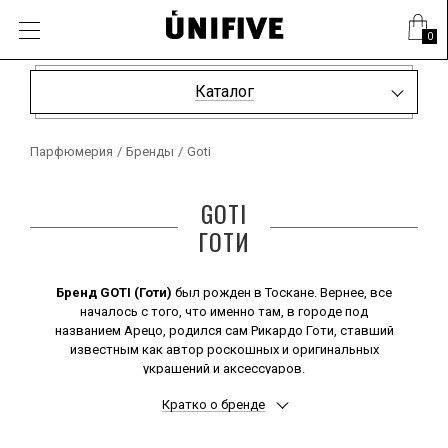
0
Каталог
Парфюмерия
/
Бренды
/
Goti
GOTI
ГОТИ
Бренд GOTI (Готи)
был рожден в Тоскане. Вернее, все
началось с того, что именно там, в городе под
названием Арецо, родился сам Рикардо Готи, ставший
известным как автор роскошных и оригинальных
украшений и аксессуаров.
Впрочем, именно слава никогда не интересовала
Кратко о бренде
Рикардо, да и сегодня он вовсе не стремится к ней.
Популярность же его изделий зависит в первую
очередь от их несравненного качества, особой