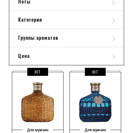
Ноты
парфюмерных композиций, создаваемых творцами
этой торговой марки, приковывает к ним неизменно
пристальное внимание поклонников моды,
обладающих тонким вкусом и великолепным
Категория
обонянием.
Группы ароматов
Цена
HIT
HIT
Для мужчин
Для мужчин