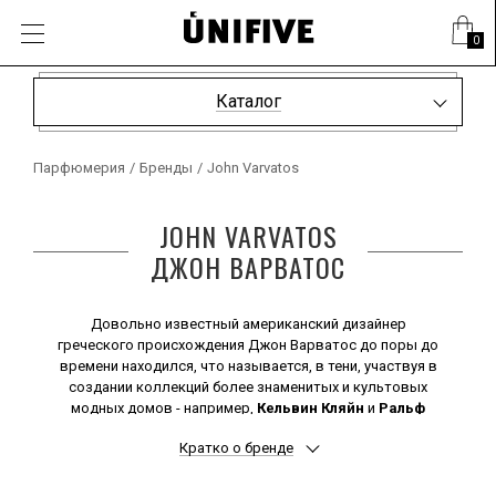
0
Каталог
Парфюмерия
/
Бренды
/
John Varvatos
JOHN VARVATOS
ДЖОН ВАРВАТОС
Довольно известный американский дизайнер
греческого происхождения Джон Варватос до поры до
времени находился, что называется, в тени, участвуя в
создании коллекций более знаменитых и культовых
модных домов - например,
Кельвин Кляйн
и
Ральф
Лаурен
.
Кратко о бренде
Однако в 2000-м году Варватос решился на открытие
собственной торговой марки, которой дал свое имя.
Прослыв этаким провокатором, он завоевал