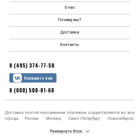
О нас
Почему мы?
Доставка
Контакты
8 (495) 374-77-50
Напишите нам
8 (800) 500-81-60
Доставка почтой наложенным платежом осуществляется во все
города России: Москва, Санкт-Петербург, Новосибирск,
Екатеринбург, Нижний Новгород, Казань, Челябинск, Омск, Самара,
Ростов-на-Дону, Уфа, Красноярск, Пермь, Воронеж, Волгоград,
Развернуть блок
Краснодар, Саратов, Тюмень, Тольятти, Ижевск, Барнаул,