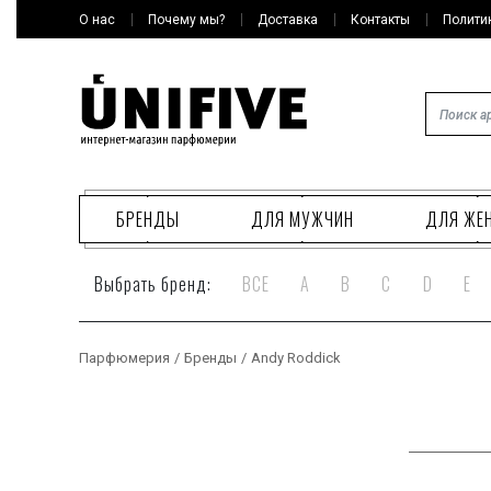
О нас
Почему мы?
Доставка
Контакты
Полити
БРЕНДЫ
ДЛЯ МУЖЧИН
ДЛЯ ЖЕ
Выбрать бренд:
ВСЕ
A
B
C
D
E
Парфюмерия
/
Бренды
/
Andy Roddick