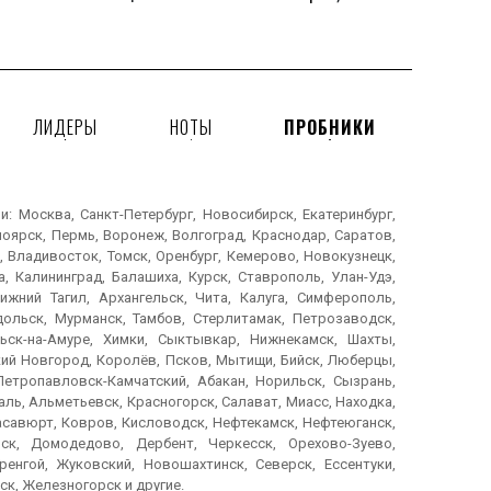
ЛИДЕРЫ
НОТЫ
ПРОБНИКИ
 Москва, Санкт-Петербург, Новосибирск, Екатеринбург,
ноярск, Пермь, Воронеж, Волгоград, Краснодар, Саратов,
, Владивосток, Томск, Оренбург, Кемерово, Новокузнецк,
, Калининград, Балашиха, Курск, Ставрополь, Улан-Удэ,
ижний Тагил, Архангельск, Чита, Калуга, Симферополь,
дольск, Мурманск, Тамбов, Стерлитамак, Петрозаводск,
ьск-на-Амуре, Химки, Сыктывкар, Нижнекамск, Шахты,
икий Новгород, Королёв, Псков, Мытищи, Бийск, Люберцы,
Петропавловск-Камчатский, Абакан, Норильск, Сызрань,
ль, Альметьевск, Красногорск, Салават, Миасс, Находка,
Хасавюрт, Ковров, Кисловодск, Нефтекамск, Нефтеюганск,
ск, Домодедово, Дербент, Черкесск, Орехово-Зуево,
енгой, Жуковский, Новошахтинск, Северск, Ессентуки,
ск, Железногорск и другие.