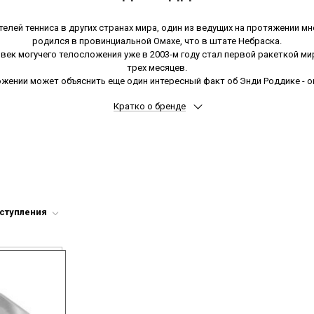
лей тенниса в других странах мира, один из ведущих на протяжении м
родился в провинциальной Омахе, что в штате Небраска.
к могучего телосложения уже в 2003-м году стал первой ракеткой ми
трех месяцев.
ложении может объяснить еще один интересный факт об Энди Роддике -
подачи.
Кратко о бренде
жения - более 500 побед на теннисных кортах, 27 выигранных турниров 
выигранных в финале турниров серии «Grand Slam» («Большой Шлем»).
ьшого тенниса снимался также в телесериале, пробовал себя в качеств
спортивной формы.
 стал приятным сюрпризом, как для почитателей его спортивного тала
парфюмов.
духи Andy Roddick (Энди Роддик) от прославленного теннисиста и в на
мерию Нина Риччи
, напоминаем, в нашем
интернет-магазине парфюмерии
оступления
позиции.