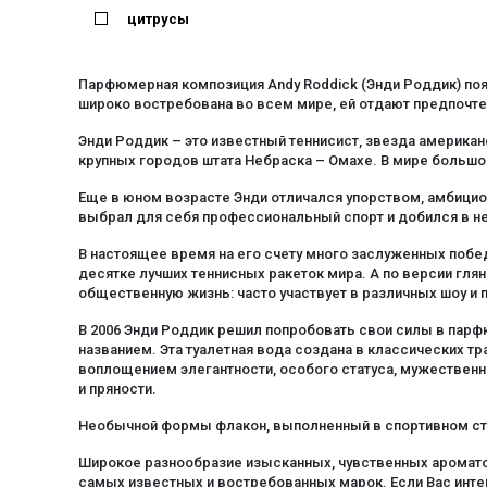
цитрусы
Парфюмерная композиция Andy Roddick (Энди Роддик) появ
широко востребована во всем мире, ей отдают предпочт
Энди Роддик – это известный теннисист, звезда американ
крупных городов штата Небраска – Омахе. В мире большо
Еще в юном возрасте Энди отличался упорством, амбициоз
выбрал для себя профессиональный спорт и добился в н
В настоящее время на его счету много заслуженных побе
десятке лучших теннисных ракеток мира. А по версии гл
общественную жизнь: часто участвует в различных шоу и 
В 2006 Энди Роддик решил попробовать свои силы в пар
названием. Эта туалетная вода создана в классических 
воплощением элегантности, особого статуса, мужестве
и пряности.
Необычной формы флакон, выполненный в спортивном сти
Широкое разнообразие изысканных, чувственных аромато
самых известных и востребованных марок. Если Вас интер