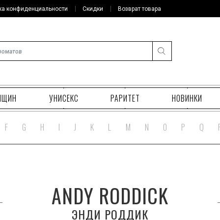
ка конфиденциальности
Скидки
Возврат товара
НЩИН
УНИСЕКС
РАРИТЕТ
НОВИНКИ
F
G
H
I
J
K
L
M
N
O
P
Q
ANDY RODDICK
ЭНДИ РОДДИК