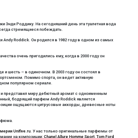
ки Энди Роддику. На сегодняшний день эта туалетная вода
всегда стремящиеся побеждать.
 Andy Roddick. Он родился в 1982 году в одном из самых
чества очень пригодились ему, когда в 2000 году он
и шесть – в одиночном. В 2003 году он состоял в
ортсменом. Помимо спорта, он ведет активную
одном популярном сериале.
k и представил миру дебютный аромат с одноименным
енный, бодрящий парфюм Andy Roddick является
позиции ощущаются цитрусовые аккорды, древесные ноты
рфюма.
ерии Unifive.ru
. У нас только оригинальные парфюмы от
имание на композиции:
Chanel Allure Homme Sport
,
Tom Ford