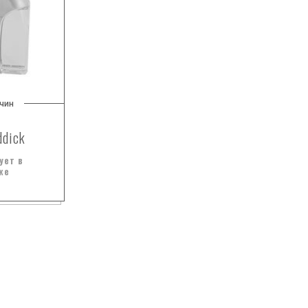
чин
ddick
ует в
же