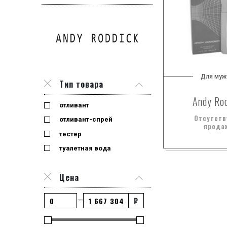
Для муж
Тип товара
Andy Ro
отливант
Отсутств
отливант-спрей
прода
тестер
туалетная вода
Цена
₽
—