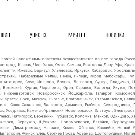
НЩИН
УНИСЕКС
РАРИТЕТ
НОВИНКИ
 почтой наложенным платежом осуществляется во все города России:
вгород, Казань, Челябинск, Омск, Самара, Ростов-на-Дону, Уфа, Крас
ольятти, Ижевск, Барнаул, Ульяновск, Иркутск, Хабаровск, Ярославль
Астрахань, Набережные Челны, Пенза, Липецк, Киров, Чебоксары, Тула
агнитогорск, Сочи, Иваново, Брянск, Белгород, Сургут, Владимир, Н
, Волжский, Курган, Череповец, Орёл, Саранск, Вологда, Якутск, По
, Нижневартовск, Новороссийск, Йошкар-Ола, Таганрог, Комсомол
к, Братск, Орск, Ангарск, Энгельс, Благовещенск, Старый Оскол, Вел
вск, Южно-Сахалинск, Балаково, Армавир, Рыбинск, Северодвинск, 
к, Уссурийск, Каменск-Уральский, Новочеркасск, Златоуст, Электроста
пейск, Пятигорск, Березники, Рубцовск, Коломна, Майкоп, Одинцово, 
ксарск, Серпухов, Щёлково, Новомосковск, Батайск, Первоураль
ысск, Димитровград, Назрань, Кызыл, Обнинск, Каспийск, Новый Ур
Евпатория, Ачинск, Елец, Сергиев Посад, Арзамас, Долгопрудный, Ногин