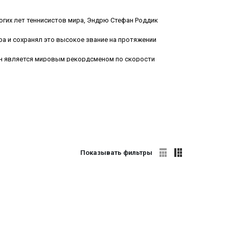
ногих лет теннисистов мира, Эндрю Стефан Роддик
ра и сохранял это высокое звание на протяжении
 он является мировым рекордсменом по скорости
серии АТР, самое большое количество геймов,
е модели и стал образцом мужского обаяния и
нта, так и для ценителей приятных современных
шей стране с доставкой по Москве и России.
 Unifive.ru
действует скидка 5% на 2 заказанные
Показывать фильтры