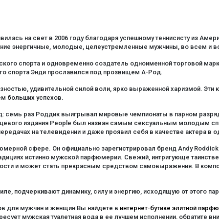
илась на свет в 2006 году благодаря успешному теннисисту из Амери
ение энергичные, молодые, целеустремленные мужчины, во всем и 
ского спорта и одновременно создатель одноименной торговой марки
го спорта Энди прославился под прозвищем А-Род.
ностью, удивительной силой воли, ярко выраженной харизмой. Эти ка
ем больших успехов.
д: семь раз Роддик выигрывал мировые чемпионаты в парном разряде 
янцевого издания People был назван самым сексуальным молодым сп
передачах на телевидении и даже проявил себя в качестве актера в 
фюмерной сфере. Он официально зарегистрировал бренд Andy Roddic
традициях истинно мужской парфюмерии. Свежий, интригующе таинств
нности и может стать прекрасным средством самовыражения. В ком
ле, подчеркивают динамику, силу и энергию, исходящую от этого па
в для мужчин и женщин Вы найдете в
интернет-бутике элитной парфюм
есует мужская туалетная вода в ее лучшем исполнении, обратите вн