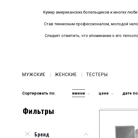
Кумир американских болельщиков и многих любите
Став теннисным профессионалом, молодой челове
Следует отметить, что упоминание о его телос
К этому стоит добавить остальные его дости
Кумир поклонников и особенно поклонниц бол
Выпуск парфюмерии Andy Roddick (Энди Роддик)
МУЖСКИЕ
ЖЕНСКИЕ
ТЕСТЕРЫ
Сегодня появилась возможность приобрести 
Попробуйте также шикарные
духи Лоэве
и
парфю
Сортировать по:
имени
цене
дате п
Фильтры
Бренд