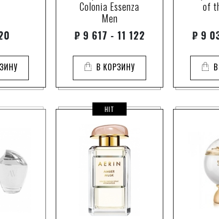
Colonia Essenza
of t
chive
Aquolina
Men
cilantro
Aramis
20
₽
9 617 - 11 122
₽
9 03
clearwood
Arcadia
cмолы
Argos
РЗИНУ
В КОРЗИНУ
В
daim
Ariana Gr
davana
Armaf
evernyl
Armand Ba
HIT
galaxolide
Arte Profu
georgywood
ArteOlfatto
gianduia
Asgharali
gustavia flower
Atelier Flo
helvetolide
Atkinsons
iso e super
Attar Colle
iso e super.
Au Pays de la Fleu
javanol
Aubusson