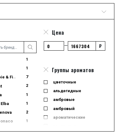
Цена
₽
—
1
1
Группы ароматов
7
 & Fitch
цветочные
2
t
альдегидные
1
a
амбровые
1
 Elba
амбровый
2
Genova
ароматические
1
Monaco
ванильные
5
Parma
водные
1