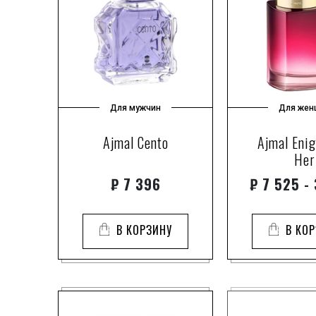
Для мужчин
Для жен
Ajmal Cento
Ajmal Eni
Her
₽
7 396
₽
7 525 -
В КОРЗИНУ
В КО