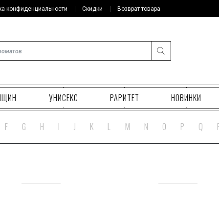
ка конфиденциальности
Скидки
Возврат товара
НЩИН
УНИСЕКС
РАРИТЕТ
НОВИНКИ
F
G
H
I
J
K
L
M
N
O
P
Q