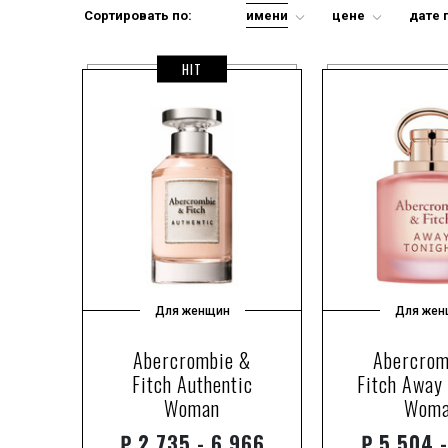
отливант-спре
Сортировать по:
имени
цене
дате 
парфюмированна
пробник
HIT
свеча
тестер
туалетная вода
Для женщин
Для жен
Abercrombie &
Abercrom
Fitch Authentic
Fitch Away
Woman
Wom
₽
2 735 - 6 966
₽
5 504 -