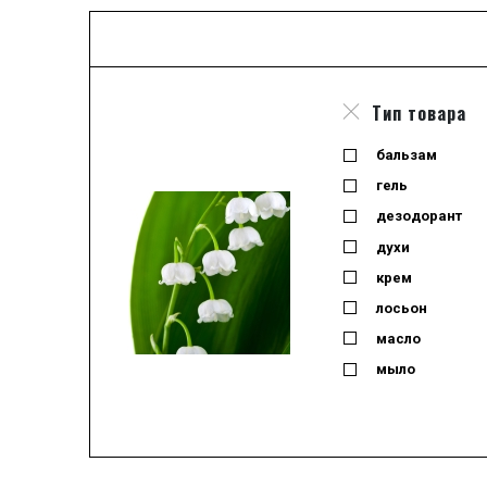
Тип товара
бальзам
гель
дезодорант
духи
крем
лосьон
масло
мыло
набор
одеколон
отливант