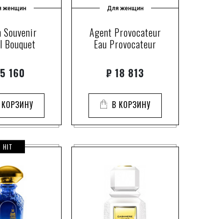
1
rance
я женщин
Для женщин
1
rfumery
2
 Souvenir
Agent Provocateur
l Bouquet
Eau Provocateur
1
3
5
5 160
₽
18 813
a
2
2
 КОРЗИНУ
В КОРЗИНУ
3
public
3
1
ew York
HIT
4
dy Works
1
1
1
6