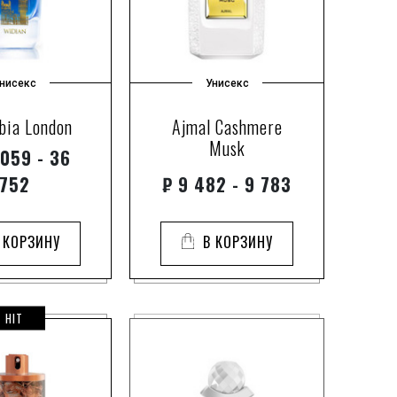
2
are (BSQ)
1
h
4
ls
1
нисекс
Унисекс
3
unstwerke
bia London
Ajmal Cashmere
3
Musk
059 - 36
4
2
752
₽
9 482 - 9 783
a
2
cept
1
 КОРЗИНУ
В КОРЗИНУ
4
ictorious
1
e
3
HIT
13
1
1
fumiera