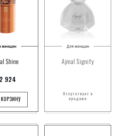
6
n
1
1
2
ears
4
ani
8
я женщин
Для женщин
6
al Shine
Ajmal Signify
1
9
2 924
1
19
Отсутствует в
1
orld
 КОРЗИНУ
продаже
5
1
 d'Autore
19
n
2