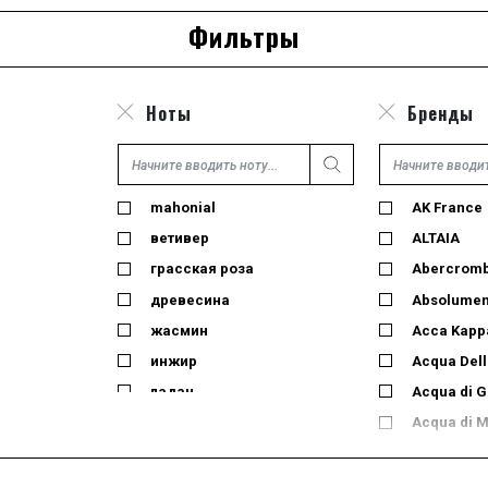
Фильтры
Ноты
Бренды
mahonial
AK France
ветивер
ALTAIA
грасская роза
Abercrombie
древесина
Absolumen
жасмин
Acca Kapp
инжир
Acqua Dell
ладан
Acqua di 
лайм
Acqua di 
лемонграсс
Acqua di 
лист черной смородины
Adidas