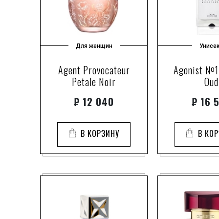
Для женщин
Унисе
Agent Provocateur
Agonist №1
Petale Noir
Oud
₽
12 040
₽
16 
В КОРЗИНУ
В КО