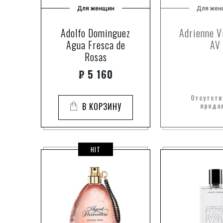
Для женщин
Для жен
Adolfo Dominguez
Adrienne V
Agua Fresca de
AV
Rosas
₽
5 160
Отсутств
В КОРЗИНУ
прода
HIT