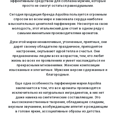
эффективным средством для соблазна мужчин, которые
просто не смогут остаться равнодушными.
Сегодня продукция бренда Aquolina пользуется огромным
спросом во всем мире и завоевала сердца наиболее
взыскательных ценителей парфюмерии. Несмотря на свою
молодость, этот итальянский дом стоит в одном ряду с
самыми именитыми производителями ароматов.
Духи этой марки ненавязчивые, утонченные, приятные, они
дарят своему обладателю праздничное, приподнятое
настроение, окутывают аурой тепла и счастья. Они
предназначены людям всех возрастов, тем, кто любит
жизнь во всех ее проявлениях и умеет наслаждаться ее
прекрасными мгновениями. Женские композиции
изысканные и элегантные. Мужские версии сдержанные и
благородные.
Еще одна особенность парфюмерии марки Aquolina
заключается в том, что все ароматы производятся
исключительно из натуральных ингредиентов, в них нет
даже намека на синтетические составляющие. Это
высококачественные творения, обладающие сладким,
вкусным звучанием, возбуждающим аппетит и рождающим
в голове яркие, ассоциативные образы из детства.