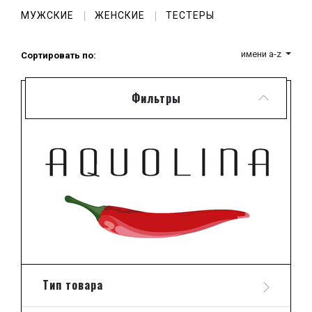
грандиозный опыт компании Selectiva S.P.A. в смежной
МУЖСКИЕ
ЖЕНСКИЕ
ТЕСТЕРЫ
парфюмерии области - производстве элитных
косметических средств.
А если добавить сюда постоянное совершенствование
имени a-z
Сортировать по:
и рационализацию, по пути которых, благодаря
инновационным исследованиям, идет компания, то
картина успеха ароматов от дома Аквалина
Фильтры
вырисовывается довольно ясная.
Гармоничные, сбалансированные, легкие и невероятно
изящные духи Аквалина, как правило, основаны на
цветочных нотах, дополненных эксклюзивными и
дорогими ингредиентами.
В ассортименте фирмы представлены и
женские
, и
мужские парфюмы
, качество которых не подвергается
сомнению, а ароматные формулы вызывают
исключительно положительные эмоции, вдыхая
дополнительный заряд бодрости и обаяния в образ
избравших эту марку ценителей прекрасного.
Юнифайв.ру предлагает насладиться парфюмерными
новинками 2014 года:
парфюмами Джанфранко Ферре
и
Эсте Лаудер
.
Тип товара