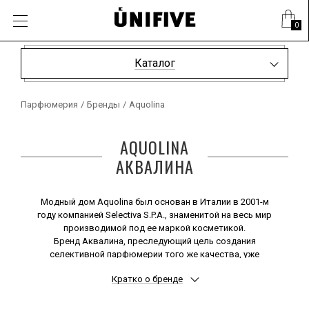
0
Каталог
Парфюмерия
/
Бренды
/
Aquolina
AQUOLINA
АКВАЛИНА
Модный дом Aquolina был основан в Италии в 2001-м
году компанией Selectiva S.P.A., знаменитой на весь мир
производимой под ее маркой косметикой.
Бренд Аквалина, преследующий цель создания
селективной парфюмерии того же качества, уже
завоевал определенный авторитет в мире модной
Кратко о бренде
парфюмерии, с каждым годом набирая все больший
вес.
Вряд ли стоит этому удивляться, если учесть