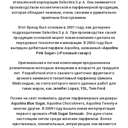
итальянской корпорации Selectiva S.p.A. Она занимается
производством косметической и парфюмерной продукции,
которая обладает нежным, очень свежим и удивительно
приятным благоуханием.
Этот бренд был основан в 2001 году, как дочернее
подразделение Selectiva S.p.A. При производстве своей
продукции основной акцент новая компания сделала на
передовые технологии и инновации. В 2004 году был
выпущен дебютный парфюм Aquolina, названный
«Aquolina
Pink Sugar» («Розовый сахар»)
.
Оригинальная и легкая композиция предназначена
романтичным молодым женщинам в возрасте до тридцати
лет. Разработкой этого свежего цветочно-фруктового
аромата занимался талантливый парфюмер Шимала
Мэйсондью, на счету которого много удачных работ для
таких марок, как
Jennifer Lopez
,
YSL
,
Tom Ford
.
Позже на свет появились другие парфюмерные шедевры:
Aquolina Blue Sugar
, Aquolina Chocolovers, Aquolina Tweety и
многие другие. В 2009 году вышла новая интерпретация
первого аромата
«Pink Sugar Sensual»
. Эти духи стали
настоящим хитом среди женских парфюмов. Более
чувственные, пленительные, интригующие они являются