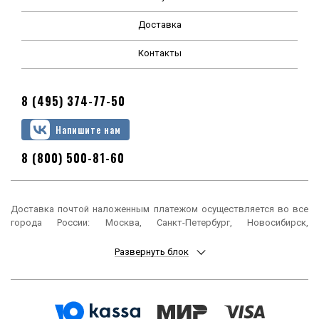
Доставка
Контакты
8 (495) 374-77-50
Напишите нам
8 (800) 500-81-60
Доставка почтой наложенным платежом осуществляется во все
города России: Москва, Санкт-Петербург, Новосибирск,
Екатеринбург, Нижний Новгород, Казань, Челябинск, Омск, Самара,
Ростов-на-Дону, Уфа, Красноярск, Пермь, Воронеж, Волгоград,
Развернуть блок
Краснодар, Саратов, Тюмень, Тольятти, Ижевск, Барнаул,
Ульяновск, Иркутск, Хабаровск, Ярославль, Владивосток, Томск,
Оренбург, Кемерово, Новокузнецк, Рязань, Астрахань, Набережные
Челны, Пенза, Липецк, Киров, Чебоксары, Тула, Калининград,
Балашиха, Курск, Ставрополь, Улан-Удэ, Тверь, Магнитогорск,