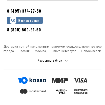
8 (495) 374-77-50
Напишите нам
8 (800) 500-81-60
Доставка почтой наложенным платежом осуществляется во все
города России: Москва, Санкт-Петербург, Новосибирск,
Екатеринбург, Нижний Новгород, Казань, Челябинск, Омск, Самара,
Ростов-на-Дону, Уфа, Красноярск, Пермь, Воронеж, Волгоград,
Развернуть блок
Краснодар, Саратов, Тюмень, Тольятти, Ижевск, Барнаул,
Ульяновск, Иркутск, Хабаровск, Ярославль, Владивосток, Томск,
Оренбург, Кемерово, Новокузнецк, Рязань, Астрахань, Набережные
Челны, Пенза, Липецк, Киров, Чебоксары, Тула, Калининград,
Балашиха, Курск, Ставрополь, Улан-Удэ, Тверь, Магнитогорск,
Сочи, Иваново, Брянск, Белгород, Сургут, Владимир, Нижний Тагил,
Архангельск, Чита, Калуга, Симферополь, Смоленск, Волжский,
Курган, Череповец, Орёл, Саранск, Вологда, Якутск, Подольск,
Мурманск, Тамбов, Стерлитамак, Петрозаводск, Кострома,
Нижневартовск, Новороссийск, Йошкар-Ола, Таганрог,