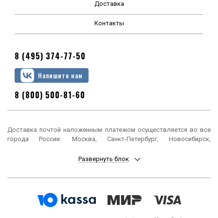
Доставка
Контакты
8 (495) 374-77-50
Напишите нам
8 (800) 500-81-60
Доставка почтой наложенным платежом осуществляется во все
города России: Москва, Санкт-Петербург, Новосибирск,
Екатеринбург, Нижний Новгород, Казань, Челябинск, Омск, Самара,
Ростов-на-Дону, Уфа, Красноярск, Пермь, Воронеж, Волгоград,
Развернуть блок
Краснодар, Саратов, Тюмень, Тольятти, Ижевск, Барнаул,
Ульяновск, Иркутск, Хабаровск, Ярославль, Владивосток, Томск,
Оренбург, Кемерово, Новокузнецк, Рязань, Астрахань, Набережные
Челны, Пенза, Липецк, Киров, Чебоксары, Тула, Калининград,
Балашиха, Курск, Ставрополь, Улан-Удэ, Тверь, Магнитогорск,
Сочи, Иваново, Брянск, Белгород, Сургут, Владимир, Нижний Тагил,