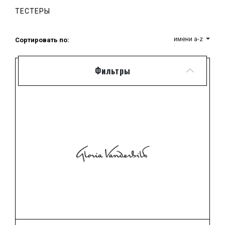
высокой моды.
ТЕСТЕРЫ
Перейдя в 2002-м году под крыло компании Jones
Apparel Group, дом Vanderbilt дополнил ассортимент
выпускаемой под своей эгидой модной продукции
имени a-z
Сортировать по:
женской обувью, а впоследствии и изысканной
парфюмерией для представительниц прекрасного
пола.
Фильтры
Громко заявив о себе, как о великолепном
парфюмерном производителе, бренд Вандербильт
начал также выпуск и мужской линейки ароматов...
Заказать
духи Вандербильт
,
Анник Гуталь
или
Фрагонар
Вы всегда можете в нашем магазине
нишевой парфюмерии.