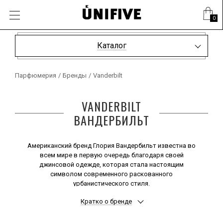
0
Каталог
Парфюмерия
/
Бренды
/
Vanderbilt
VANDERBILT
ВАНДЕРБИЛЬТ
Американский бренд Глория Вандербильт известна во
всем мире в первую очередь благодаря своей
джинсовой одежде, которая стала настоящим
символом современного раскованного
урбанистического стиля.
Сочетая практичность и удобство с элегантностью и
Кратко о бренде
роскошью, одежда Vanderbilt бьет в десятку, умудряясь
быть максимально массовой, сохраняя при этом
стильность и изысканность, присущие творениям