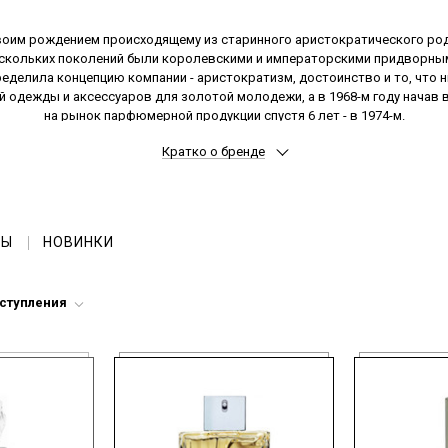
воим рождением происходящему из старинного аристократического рода
скольких поколений были королевскими и императорскими придворны
ределила концепцию компании - аристократизм, достоинство и то, что 
 одежды и аксессуаров для золотой молодежи, а в 1968-м году начав
на рынок парфюмерной продукции спустя 6 лет - в 1974-м.
ampagne
- заложил основы дальнейшего процветания ароматной линейки
Кратко о бренде
натуральных ингредиентов.
юмерами Сислей - исключительно натуральные, а эфирные и ароматич
композиций бренда, - также составлены и протестированы в специаль
ая вода и
духи Sisley
имеют довольно широкий разброс образов и хар
 а потому выбрать запах, отвечающий настроению и вкусу каждого конк
РЫ
НОВИНКИ
 него - настолько
парфюмы Сислей
умеют находить отклик и отвечать
и подарками Вы можете прямо сейчас, ценителям парфюмерии Сислей
Малль
.
оступления