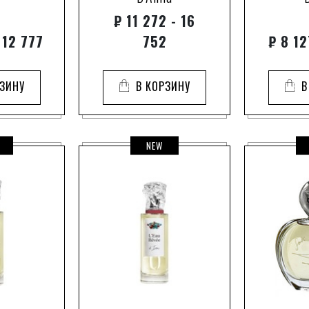
₽
11 272 - 16
 12 777
752
₽
8 12
РЗИНУ
В КОРЗИНУ
В
NEW