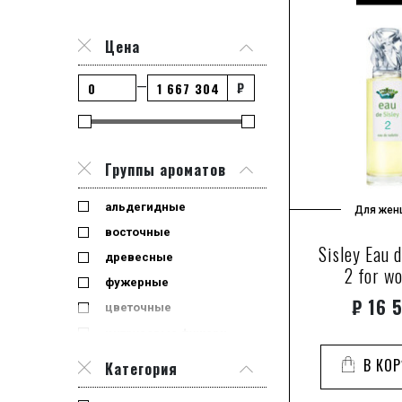
туалетная вода
Цена
₽
—
Группы ароматов
альдегидные
Для жен
восточные
Sisley Eau d
древесные
2 for w
фужерные
₽
16 
цветочные
цитрусовые фужерные
шипровые
В КО
Категория
шипровые цветочные