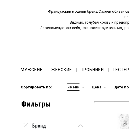
Французский модный бренд Сислей обязан с
не
Видимо, голубая кровь и предоп
Зарекомендовав себя, как производитель модной
Первый
парфюм Сислей
–
Sisley Eau de C
Растительные экстракты, используемые парф
составляющей ароматных 
Туалетн
Каждая композиция посвящена своей особой теме,
МУЖСКИЕ
ЖЕНСКИЕ
ПРОБНИКИ
ТЕСТЕ
свой запах, вряд ли кто-то сможет отказаться от
Купить духи Сислей
с доставкой и эксклюзивным
Сортировать по:
имени
цене
дате п
Фильтры
Бренд