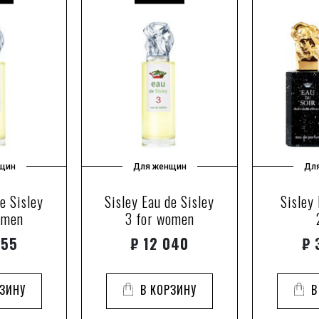
щин
Для женщин
Дл
e Sisley
Sisley Eau de Sisley
Sisley
omen
3 for women
555
₽
12 040
₽
3
РЗИНУ
В КОРЗИНУ
В