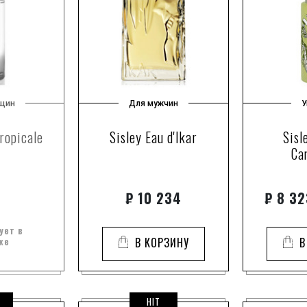
щин
Для мужчин
У
ropicale
Sisley Eau d'Ikar
Sisl
Ca
₽
10 234
₽
8 32
ует в
же
В КОРЗИНУ
В
HIT