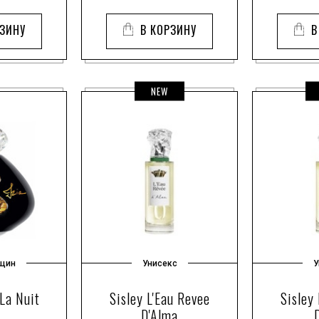
РЗИНУ
В КОРЗИНУ
В
NEW
щин
Унисекс
У
 La Nuit
Sisley L'Eau Revee
Sisley
D'Alma