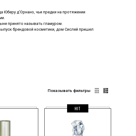
 Юберу д'Орнано, чьи предки на протяжении
ми.
ныне принято называть гламуром.
 выпуск брендовой косметики, дом Сислей пришел
 и заявил о доме Сислей как о приверженце
еские масла, также являющиеся неотъемлемой
ном подразделении фирмы.
актеров.
ретного человека - более чем возможно, а, найдя
 на самые сокровенные запросы души обладателя.
 понравятся также ароматы
Том Форд
и
Фредерик
Показывать фильтры
HIT