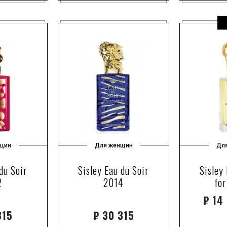
щин
Для женщин
Дл
du Soir
Sisley Eau du Soir
Sisley
2
2014
fo
₽
14 
315
₽
30 315