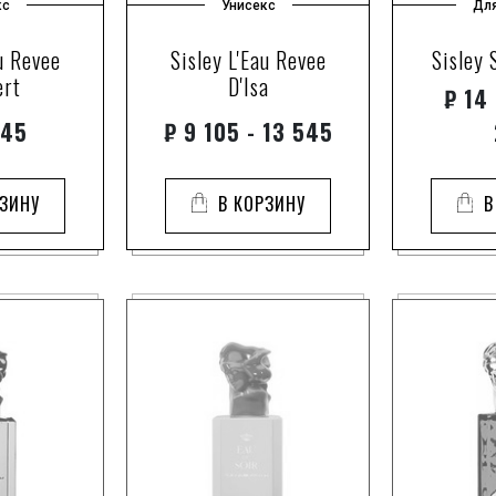
кс
Унисекс
Дл
u Revee
Sisley L'Eau Revee
Sisley 
ert
D'Isa
₽
14 
945
₽
9 105 - 13 545
РЗИНУ
В КОРЗИНУ
В