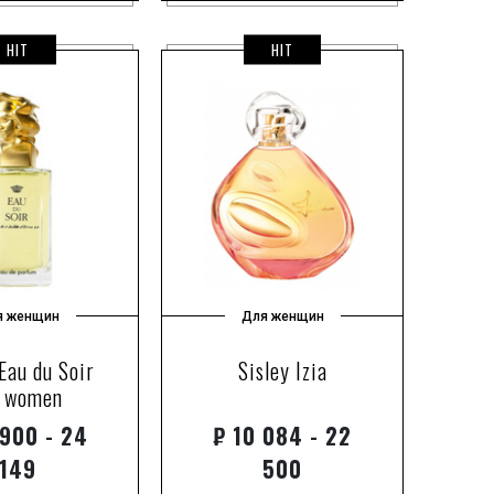
HIT
HIT
я женщин
Для женщин
 Eau du Soir
Sisley Izia
r women
900 - 24
₽
10 084 - 22
149
500