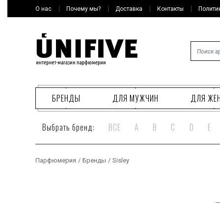
О нас
Почему мы?
Доставка
Контакты
Полити
БРЕНДЫ
ДЛЯ МУЖЧИН
ДЛЯ ЖЕ
Выбрать бренд:
ВСЕ
A
B
C
D
E
Парфюмерия
/
Бренды
/
Sisley