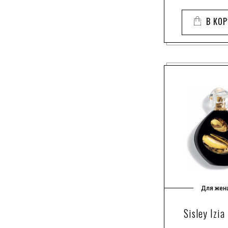
белый кедр
В КО
бензоин
бергамот
бучу
ваниль
ветивер
водные ноты
водяной жасмин
гальбанум
гвоздика
герань
гибискус
горький апельсин
Для жен
грейпфрут
дубовый мох
Sisley Izia
жасмин