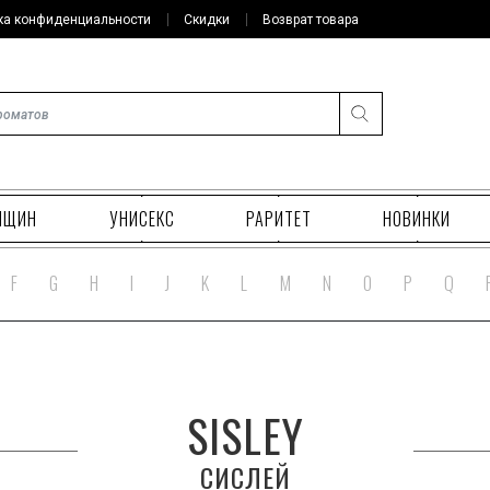
ка конфиденциальности
Скидки
Возврат товара
НЩИН
УНИСЕКС
РАРИТЕТ
НОВИНКИ
F
G
H
I
J
K
L
M
N
O
P
Q
SISLEY
СИСЛЕЙ