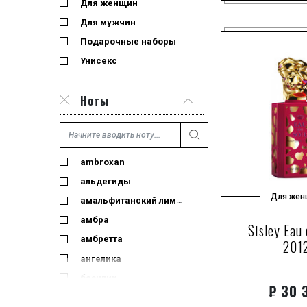
Для женщин
Для мужчин
Подарочные наборы
Унисекс
Ноты
ambroxan
альдегиды
Для жен
амальфитанский лимон
амбра
Sisley Eau 
амбретта
201
ангелика
базилик
₽
30 
белый бергамот