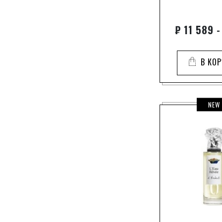
зеленые ноты
зеленый чай
₽
11 589 -
иланг-иланг
имбирь
В КО
иранский гальбанум
ирис
кардамон
NEW
кедр
кожа
кориандр
лабданум
ладан
ландыш
лед
лимон
лист томата