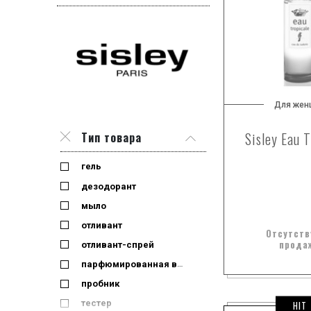
Для жен
Sisley Eau T
Тип товара
гель
дезодорант
мыло
отливант
Отсутств
прода
отливант-спрей
парфюмированная вода
пробник
тестер
HIT