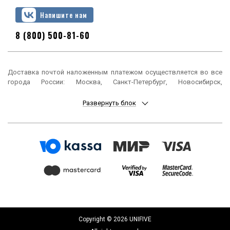
Напишите нам
8 (800) 500-81-60
Доставка почтой наложенным платежом осуществляется во все
города России: Москва, Санкт-Петербург, Новосибирск,
Екатеринбург, Нижний Новгород, Казань, Челябинск, Омск, Самара,
Ростов-на-Дону, Уфа, Красноярск, Пермь, Воронеж, Волгоград,
Развернуть блок
Краснодар, Саратов, Тюмень, Тольятти, Ижевск, Барнаул,
Ульяновск, Иркутск, Хабаровск, Ярославль, Владивосток, Томск,
Оренбург, Кемерово, Новокузнецк, Рязань, Астрахань, Набережные
Челны, Пенза, Липецк, Киров, Чебоксары, Тула, Калининград,
Балашиха, Курск, Ставрополь, Улан-Удэ, Тверь, Магнитогорск,
Сочи, Иваново, Брянск, Белгород, Сургут, Владимир, Нижний Тагил,
Архангельск, Чита, Калуга, Симферополь, Смоленск, Волжский,
Курган, Череповец, Орёл, Саранск, Вологда, Якутск, Подольск,
Мурманск, Тамбов, Стерлитамак, Петрозаводск, Кострома,
Нижневартовск, Новороссийск, Йошкар-Ола, Таганрог,
Комсомольск-на-Амуре, Химки, Сыктывкар, Нижнекамск, Шахты,
Дзержинск, Братск, Орск, Ангарск, Энгельс, Благовещенск, Старый
Copyright © 2026 UNIFIVE
Оскол, Великий Новгород, Королёв, Псков, Мытищи, Бийск,