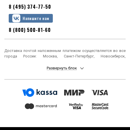
8 (495) 374-77-50
Напишите нам
8 (800) 500-81-60
Доставка почтой наложенным платежом осуществляется во все
города России: Москва, Санкт-Петербург, Новосибирск,
Екатеринбург, Нижний Новгород, Казань, Челябинск, Омск, Самара,
Ростов-на-Дону, Уфа, Красноярск, Пермь, Воронеж, Волгоград,
Развернуть блок
Краснодар, Саратов, Тюмень, Тольятти, Ижевск, Барнаул,
Ульяновск, Иркутск, Хабаровск, Ярославль, Владивосток, Томск,
Оренбург, Кемерово, Новокузнецк, Рязань, Астрахань, Набережные
Челны, Пенза, Липецк, Киров, Чебоксары, Тула, Калининград,
Балашиха, Курск, Ставрополь, Улан-Удэ, Тверь, Магнитогорск,
Сочи, Иваново, Брянск, Белгород, Сургут, Владимир, Нижний Тагил,
Архангельск, Чита, Калуга, Симферополь, Смоленск, Волжский,
Курган, Череповец, Орёл, Саранск, Вологда, Якутск, Подольск,
Мурманск, Тамбов, Стерлитамак, Петрозаводск, Кострома,
Нижневартовск, Новороссийск, Йошкар-Ола, Таганрог,
Комсомольск-на-Амуре, Химки, Сыктывкар, Нижнекамск, Шахты,