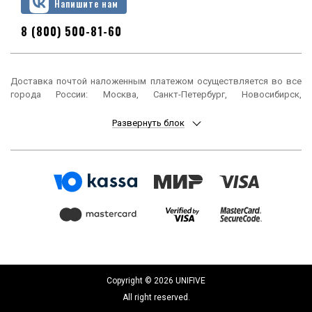
Напишите нам
8 (800) 500-81-60
Доставка почтой наложенным платежом осуществляется во все
города России: Москва, Санкт-Петербург, Новосибирск,
Екатеринбург, Нижний Новгород, Казань, Челябинск, Омск, Самара,
Ростов-на-Дону, Уфа, Красноярск, Пермь, Воронеж, Волгоград,
Развернуть блок
Краснодар, Саратов, Тюмень, Тольятти, Ижевск, Барнаул,
Ульяновск, Иркутск, Хабаровск, Ярославль, Владивосток, Томск,
Оренбург, Кемерово, Новокузнецк, Рязань, Астрахань, Набережные
Челны, Пенза, Липецк, Киров, Чебоксары, Тула, Калининград,
Балашиха, Курск, Ставрополь, Улан-Удэ, Тверь, Магнитогорск,
Сочи, Иваново, Брянск, Белгород, Сургут, Владимир, Нижний Тагил,
Архангельск, Чита, Калуга, Симферополь, Смоленск, Волжский,
Курган, Череповец, Орёл, Саранск, Вологда, Якутск, Подольск,
Мурманск, Тамбов, Стерлитамак, Петрозаводск, Кострома,
Нижневартовск, Новороссийск, Йошкар-Ола, Таганрог,
Комсомольск-на-Амуре, Химки, Сыктывкар, Нижнекамск, Шахты,
Дзержинск, Братск, Орск, Ангарск, Энгельс, Благовещенск, Старый
Copyright © 2026 UNIFIVE
Оскол, Великий Новгород, Королёв, Псков, Мытищи, Бийск,
All right reserved.
Люберцы, Прокопьевск, Южно-Сахалинск, Балаково, Армавир,