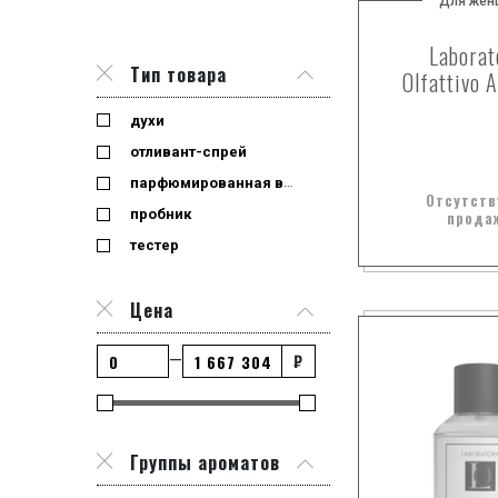
Для жен
Laborat
Тип товара
Olfattivo 
духи
отливант-спрей
парфюмированная вода
Отсутств
пробник
прода
тестер
Цена
₽
—
Группы ароматов