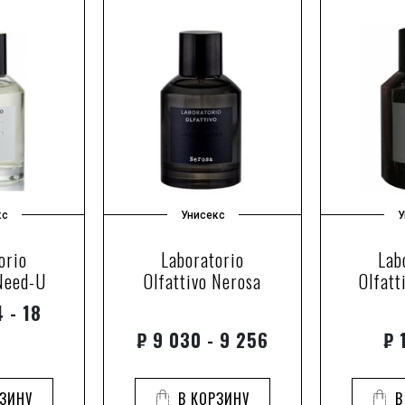
кс
Унисекс
У
orio
Laboratorio
Lab
 Need-U
Olfattivo Nerosa
Olfatt
 - 18
3
₽
9 030 - 9 256
₽
1
РЗИНУ
В КОРЗИНУ
В