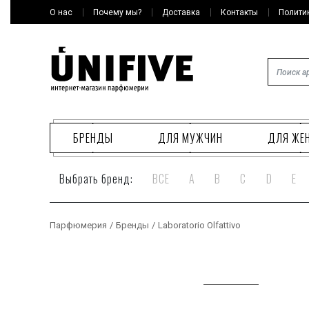
О нас
Почему мы?
Доставка
Контакты
Полити
БРЕНДЫ
ДЛЯ МУЖЧИН
ДЛЯ ЖЕ
Выбрать бренд:
ВСЕ
A
B
C
D
E
Парфюмерия
/
Бренды
/
Laboratorio Olfattivo