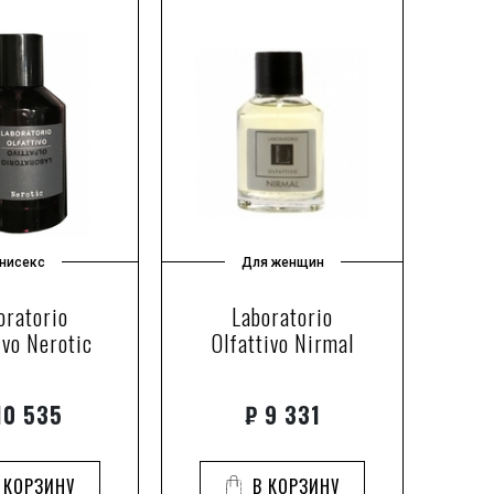
нисекс
Для женщин
oratorio
Laboratorio
ivo Nerotic
Olfattivo Nirmal
0 535
₽
9 331
 КОРЗИНУ
В КОРЗИНУ