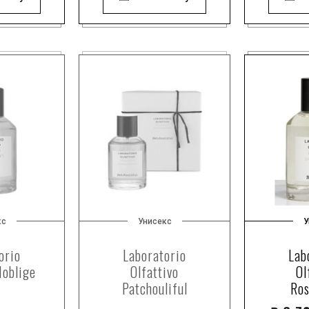
кс
Унисекс
У
orio
Laboratorio
Lab
Noblige
Olfattivo
Ol
Patchouliful
Ro