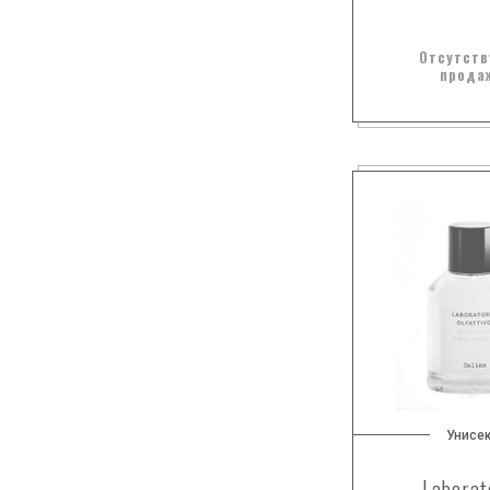
кедр из вирджинии
Отсутств
кипарис
прода
китайский перец
кожа
конопля
кориандр
корица
красные фрукты
лабданум
лаванда
ладан
лайм
ландыш
лилия
Унисе
лимон
Laborat
лист апельсина