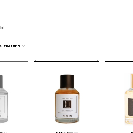
РЫ
оступления