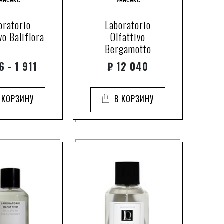
нисекс
Унисекс
oratorio
Laboratorio
vo Baliflora
Olfattivo
Bergamotto
 - 1 911
₽
12 040
 КОРЗИНУ
В КОРЗИНУ