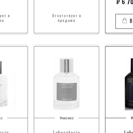
₽
6 70
ует в
Отсутствует в
же
продаже
В
кс
Унисекс
У
orio
Laboratorio
Lab