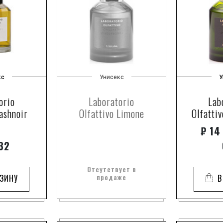
кс
Унисекс
У
orio
Laboratorio
Lab
ashnoir
Olfattivo Limone
Olfatti
₽
14 
32
Отсутствует в
РЗИНУ
продаже
В