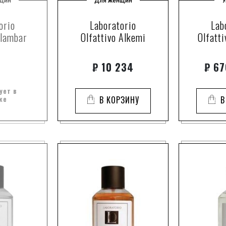
щин
Для женщин
У
orio
Laboratorio
Lab
Alambar
Olfattivo Alkemi
Olfatti
₽
10 234
₽
676
ует в
же
В КОРЗИНУ
В