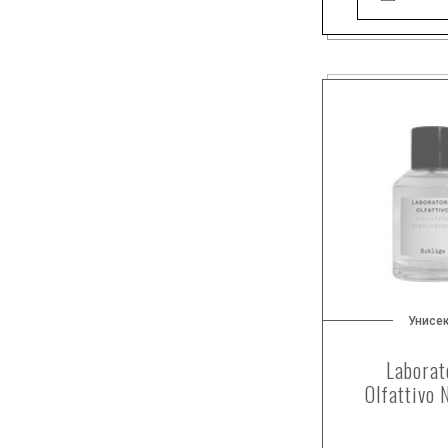
дубовый мох
дым
жасмин
желтый мандарин
зеленые ноты
иглы сосны
иланг-иланг
имбирь
ирис
итальянский лимон
какао
Унисе
калабрийский бергамот
кардамон
Laborat
кастореум
Olfattivo 
кашмеран
кашмирское дерево