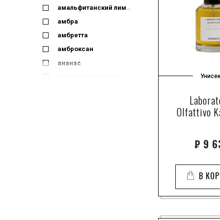
амальфитанский лимон
амбра
амбретта
амброксан
ананас
Унисе
апельсиновый цвет
атласский кедр
Laborat
базилик
Olfattivo K
белая амбра
белая лилия
₽
9 6
белые цветы
белый кедр
белый лотос
В КО
белый мускус
белый табак
бензоин