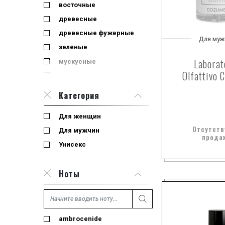
восточные
древесные
древесные фужерные
Для муж
зеленые
Laborat
мускусные
Olfattivo 
пряные
фужерные
Категория
цветочные
Для женщин
цветочные древесно-мускусные
Отсутств
Для мужчин
цитрусовые
прода
Унисекс
цитрусовые фужерные
Ноты
ambrocenide