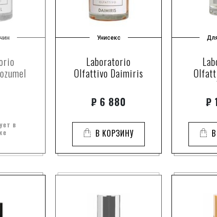
чин
Унисекс
Дл
orio
Laboratorio
Lab
Cozumel
Olfattivo Daimiris
Olfatt
₽
6 880
₽
1
ует в
же
В КОРЗИНУ
В