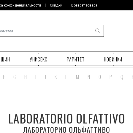
ка конфиденциальности
Скидки
Возврат товара
НЩИН
УНИСЕКС
РАРИТЕТ
НОВИНКИ
F
G
H
I
J
K
L
M
N
O
P
Q
LABORATORIO OLFATTIVO
ЛАБОРАТОРИО ОЛЬФАТТИВО