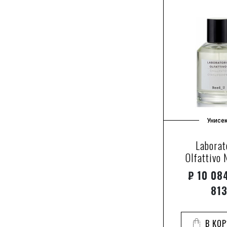
бергамот
бобы тонка
болгарская роза
бурбонская ваниль
ваниль
ветивер
водные ноты
гвоздика
Унисе
гелиотроп
герань
Laborat
горький апельсин
Olfattivo
грейпфрут
₽
10 084
груша
81
гуаяк
древесные ноты
В КО
древесный янтарь