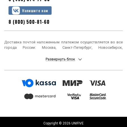
Напишите нам
8 (800) 500-81-60
Доставка почтой наложенным платежом осуществляется во все
города России: Москва, Санкт-Петербург, Новосибирск,
Екатеринбург, Нижний Новгород, Казань, Челябинск, Омск, Самара,
Ростов-на-Дону, Уфа, Красноярск, Пермь, Воронеж, Волгоград,
Развернуть блок
Краснодар, Саратов, Тюмень, Тольятти, Ижевск, Барнаул,
Ульяновск, Иркутск, Хабаровск, Ярославль, Владивосток, Томск,
Оренбург, Кемерово, Новокузнецк, Рязань, Астрахань, Набережные
Челны, Пенза, Липецк, Киров, Чебоксары, Тула, Калининград,
Балашиха, Курск, Ставрополь, Улан-Удэ, Тверь, Магнитогорск,
Сочи, Иваново, Брянск, Белгород, Сургут, Владимир, Нижний Тагил,
Архангельск, Чита, Калуга, Симферополь, Смоленск, Волжский,
Курган, Череповец, Орёл, Саранск, Вологда, Якутск, Подольск,
Мурманск, Тамбов, Стерлитамак, Петрозаводск, Кострома,
Нижневартовск, Новороссийск, Йошкар-Ола, Таганрог,
Комсомольск-на-Амуре, Химки, Сыктывкар, Нижнекамск, Шахты,
Дзержинск, Братск, Орск, Ангарск, Энгельс, Благовещенск, Старый
Copyright © 2026 UNIFIVE