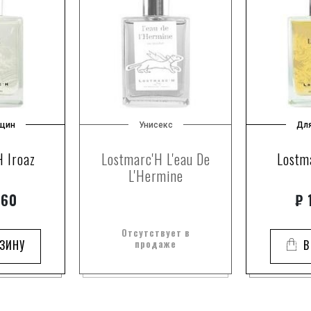
щин
Унисекс
Дл
H Iroaz
Lostmarc'H L'eau De
Lostm
L'Hermine
660
₽
1
Отсутствует в
РЗИНУ
продаже
В