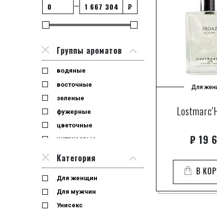
₽
—
Группы ароматов
водяные
восточные
Для жен
зеленые
Lostmarc'
фужерные
цветочные
₽
19 
цитрусовые
Категория
В КО
Для женщин
Для мужчин
Унисекс