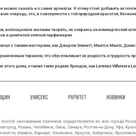
ое можно сказать и о самих ароматах. К этому стоит добавить их поч
вою очередь, это, в совокупности с той природной красотой, бескон
, воплощенное желание творить, не озираясь на коммерческий аспек
ов и ценителей элитной парфюмерии.
ал с такими мастерами, как Джером Эпинетт, Maurice Maurin, Дэнис 
раниченным тиражом, что обусловливает их редкость и трудность пр
 этого дома, а также таких редких брендов, как
Lorenzo Villoresi
и
Lo
НЩИН
УНИСЕКС
РАРИТЕТ
НОВИНКИ
 почтой наложенным платежом осуществляется во все города России:
вгород, Казань, Челябинск, Омск, Самара, Ростов-на-Дону, Уфа, Крас
ольятти, Ижевск, Барнаул, Ульяновск, Иркутск, Хабаровск, Ярославль