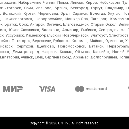
Астрахань, Набережные Челны, Пенза, Липецк, Киров, Чебоксары, Тула
агнитогорск, Сочи, Иваново, Брянск, Белгород, Сургут, Владимир, Н
, Волжский, Курган, Череповец, Орёл, Саранск, Вологда, Якутск, По
, Нижневартовск, Новороссийск, Йошкар-Ола, Таганрог, Комсомол
к, Братск, Орск, Ангарск, Энгельс, Благовещенск, Старый Оскол, Вел
вск, Южно-Сахалинск, Балаково, Армавир, Рыбинск, Северодвинск, 
к, Уссурийск, Каменск-Уральский, Новочеркасск, Златоуст, Электроста
пейск, Пятигорск, Березники, Рубцовск, Коломна, Майкоп, Одинцово, 
ксарск, Серпухов, Щёлково, Новомосковск, Батайск, Первоураль
ысск, Димитровград, Назрань, Кызыл, Обнинск, Каспийск, Новый Ур
Евпатория, Ачинск, Елец, Сергиев Посад, Арзамас, Долгопрудный, Ногин
Copyright © 2026 UNIFIVE
All right reserved.