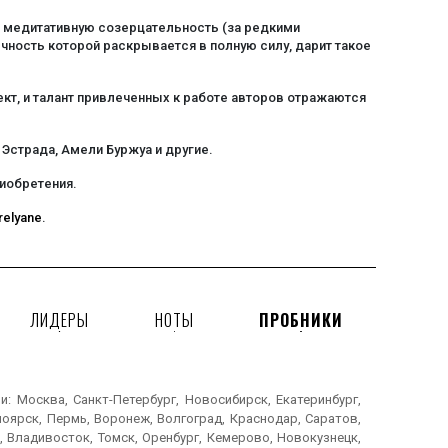
ти медитативную созерцательность (за редкими
ечность которой раскрывается в полную силу, дарит такое
т, и талант привлеченных к работе авторов отражаются
Эстрада, Амели Буржуа и другие.
иобретения.
relyane
.
ЛИДЕРЫ
НОТЫ
ПРОБНИКИ
 Москва, Санкт-Петербург, Новосибирск, Екатеринбург,
ноярск, Пермь, Воронеж, Волгоград, Краснодар, Саратов,
, Владивосток, Томск, Оренбург, Кемерово, Новокузнецк,