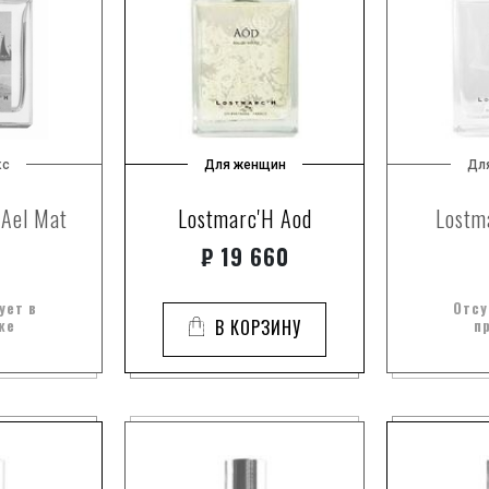
кс
Для женщин
Дл
 Ael Mat
Lostmarc'H Aod
Lostm
₽
19 660
ует в
Отсу
же
В КОРЗИНУ
п