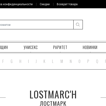
ка конфиденциальности
Скидки
Возврат товара
НЩИН
УНИСЕКС
РАРИТЕТ
НОВИНКИ
F
G
H
I
J
K
L
M
N
O
P
Q
LOSTMARC'H
ЛОСТМАРК