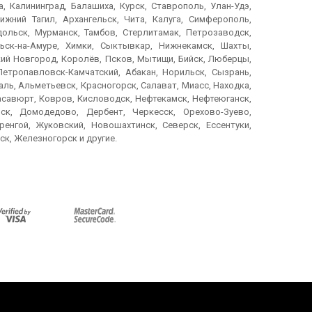
, Калининград, Балашиха, Курск, Ставрополь, Улан-Удэ,
ижний Тагил, Архангельск, Чита, Калуга, Симферополь,
дольск, Мурманск, Тамбов, Стерлитамак, Петрозаводск,
ьск-на-Амуре, Химки, Сыктывкар, Нижнекамск, Шахты,
икий Новгород, Королёв, Псков, Мытищи, Бийск, Люберцы,
Петропавловск-Камчатский, Абакан, Норильск, Сызрань,
ль, Альметьевск, Красногорск, Салават, Миасс, Находка,
Хасавюрт, Ковров, Кисловодск, Нефтекамск, Нефтеюганск,
ск, Домодедово, Дербент, Черкесск, Орехово-Зуево,
енгой, Жуковский, Новошахтинск, Северск, Ессентуки,
ск, Железногорск и другие.