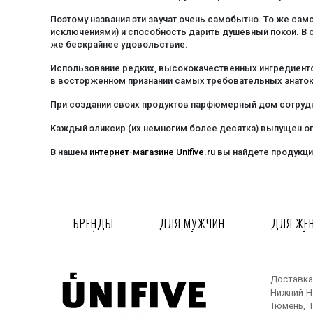
дрок
Поэтому названия эти звучат очень самобытно. То же сам
жасмин
исключениями) и способность дарить душевный покой. В с
же бескрайнее удовольствие.
зеленая трава
Использование редких, высококачественных ингредиентов
иланг-иланг
в восторженном признании самых требовательных знаток
ирис
При создании своих продуктов парфюмерный дом сотруднич
кожура лимона
кокос
Каждый эликсир (их немногим более десятка) выпущен ог
лаванда
В нашем
интернет-магазине Unifive.ru
вы найдете продукцию
лимон
лотос
мандарин
БРЕНДЫ
ДЛЯ МУЖЧИН
ДЛЯ ЖЕ
молоко
морская вода
морские водоросли
Доставка
морские ноты
Нижний Но
мускус
Тюмень, Т