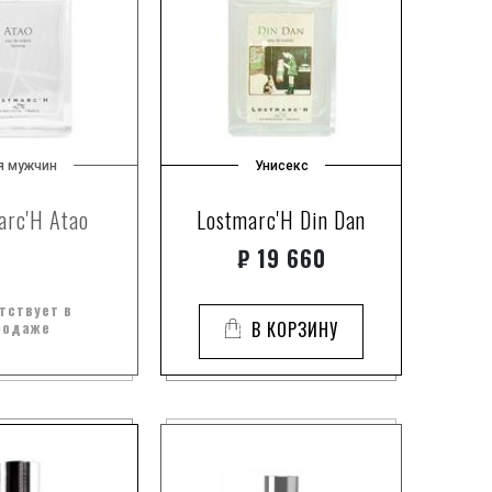
я мужчин
Унисекс
arc'H Atao
Lostmarc'H Din Dan
₽
19 660
тствует в
родаже
В КОРЗИНУ