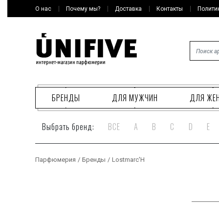
О нас
Почему мы?
Доставка
Контакты
Полити
БРЕНДЫ
ДЛЯ МУЖЧИН
ДЛЯ ЖЕ
Выбрать бренд:
ВСЕ
A
B
C
D
E
Парфюмерия
/
Бренды
/
Lostmarc'H