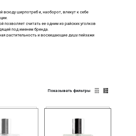
 всюду ширпотреб и, наоборот, влекут к себе
ции.
ой позволяет считать ее одним из райских уголков
дящей под именем бренда.
шная растительность и восхищающие душу пейзажи
как бы подтверждая тот факт, что настоящая
ких-либо других различий.
Показывать фильтры