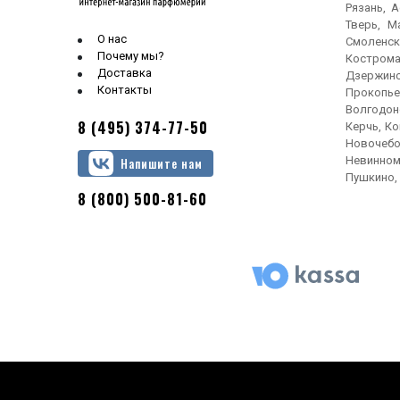
Рязань, 
мята
Тверь, М
нероли
О нас
Смоленск
Почему мы?
Кострома
пачули
Доставка
Дзержинс
персиковый цвет
Контакты
Прокопье
Волгодонс
петитгрейн
8 (495) 374-77-50
Керчь, Ко
пион
Новочебо
Невинном
Напишите нам
пшеница
Пушкино, 
розмарин
8 (800) 500-81-60
розовый перец
ромашка
сандал
сено
соль
специи
фиалка
цитрусы