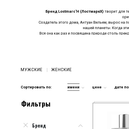
Бренд Lostmarc'H (ЛостмаркХ)
творит для т
ори
Создатель этого дома, Антуан Вильем, вырос на п
нашей планеты. Когда эт
Вся она как раз и посвящена природе столь пре
– все это находит свое отражение в каждом
природная красота дарит 
МУЖСКИЕ
ЖЕНСКИЕ
Сортировать по:
имени
цене
дате п
Фильтры
Бренд