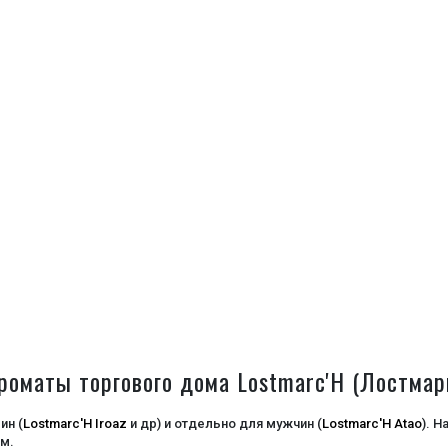
роматы торгового дома Lostmarc'H (Лостмар
ин (
Lostmarc'H Iroaz
и др) и отдельно для мужчин (
Lostmarc'H Atao
). 
м.