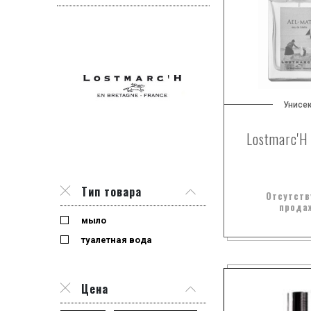
Унисе
Lostmarc'H
Тип товара
Отсутств
прода
мыло
туалетная вода
Цена