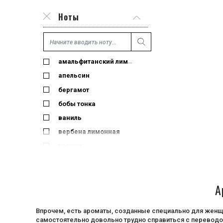
Ноты
амальфитанский лимон
апельсин
бергамот
бобы тонка
ваниль
вербена лимонная
вереск
гардения
гелиотроп
А
грейпфрут
дикая роза
Впрочем, есть ароматы, созданные специально для женщ
древесные ноты
самостоятельно довольно трудно справиться с переводо