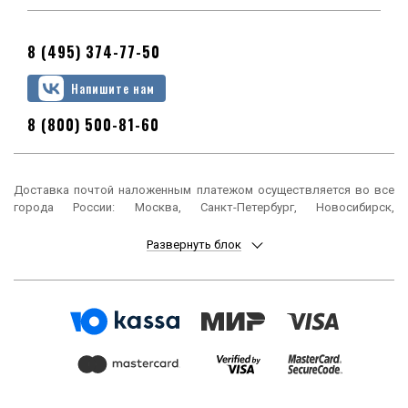
8 (495) 374-77-50
Напишите нам
8 (800) 500-81-60
Доставка почтой наложенным платежом осуществляется во все
города России: Москва, Санкт-Петербург, Новосибирск,
Екатеринбург, Нижний Новгород, Казань, Челябинск, Омск, Самара,
Ростов-на-Дону, Уфа, Красноярск, Пермь, Воронеж, Волгоград,
Развернуть блок
Краснодар, Саратов, Тюмень, Тольятти, Ижевск, Барнаул,
Ульяновск, Иркутск, Хабаровск, Ярославль, Владивосток, Томск,
Оренбург, Кемерово, Новокузнецк, Рязань, Астрахань, Набережные
Челны, Пенза, Липецк, Киров, Чебоксары, Тула, Калининград,
Балашиха, Курск, Ставрополь, Улан-Удэ, Тверь, Магнитогорск,
Сочи, Иваново, Брянск, Белгород, Сургут, Владимир, Нижний Тагил,
Архангельск, Чита, Калуга, Симферополь, Смоленск, Волжский,
Курган, Череповец, Орёл, Саранск, Вологда, Якутск, Подольск,
Мурманск, Тамбов, Стерлитамак, Петрозаводск, Кострома,