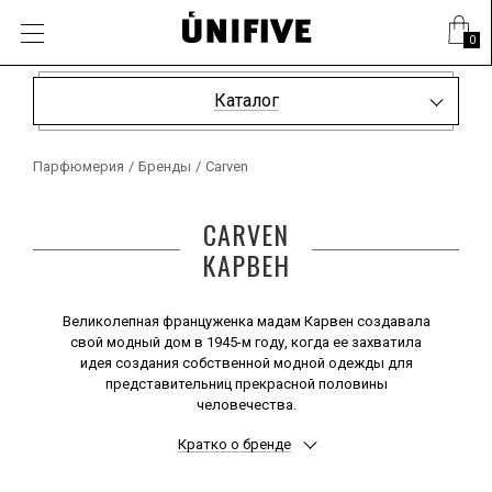
0
Каталог
Парфюмерия
/
Бренды
/
Carven
CARVEN
КАРВЕН
Великолепная француженка мадам Карвен создавала
свой модный дом в 1945-м году, когда ее захватила
идея создания собственной модной одежды для
представительниц прекрасной половины
человечества.
Следует отметить, что популярность и признание к
Кратко о бренде
дому, названному создательницей Carven Variations,
пришли не сразу, что не остановило даровитого
дизайнера и не заставило опустить руки.