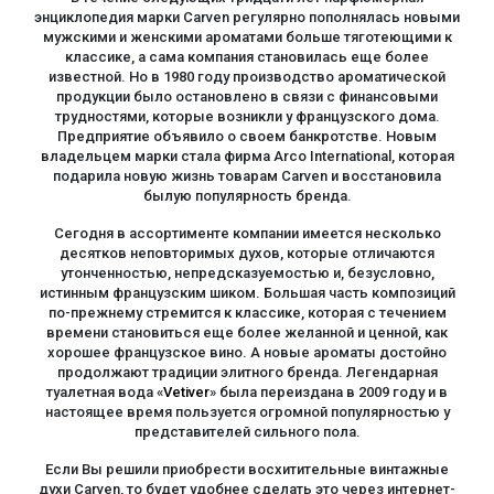
энциклопедия марки Carven регулярно пополнялась новыми
мужскими и женскими ароматами больше тяготеющими к
классике, а сама компания становилась еще более
известной. Но в 1980 году производство ароматической
продукции было остановлено в связи с финансовыми
трудностями, которые возникли у французского дома.
Предприятие объявило о своем банкротстве. Новым
владельцем марки стала фирма Arco International, которая
подарила новую жизнь товарам Carven и восстановила
былую популярность бренда.
Сегодня в ассортименте компании имеется несколько
десятков неповторимых духов, которые отличаются
утонченностью, непредсказуемостью и, безусловно,
истинным французским шиком. Большая часть композиций
по-прежнему стремится к классике, которая с течением
времени становиться еще более желанной и ценной, как
хорошее французское вино. А новые ароматы достойно
продолжают традиции элитного бренда. Легендарная
туалетная вода «
Vetiver
» была переиздана в 2009 году и в
настоящее время пользуется огромной популярностью у
представителей сильного пола.
Если Вы решили приобрести восхитительные винтажные
духи Carven, то будет удобнее сделать это через интернет-