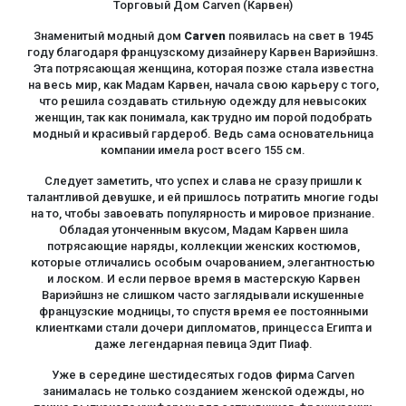
Торговый Дом Carven (Карвен)
Знаменитый модный дом
Carven
появилась на свет в 1945
году благодаря французскому дизайнеру Карвен Вариэйшнз.
Эта потрясающая женщина, которая позже стала известна
на весь мир, как Мадам Карвен, начала свою карьеру с того,
что решила создавать стильную одежду для невысоких
женщин, так как понимала, как трудно им порой подобрать
модный и красивый гардероб. Ведь сама основательница
компании имела рост всего 155 см.
Следует заметить, что успех и слава не сразу пришли к
талантливой девушке, и ей пришлось потратить многие годы
на то, чтобы завоевать популярность и мировое признание.
Обладая утонченным вкусом, Мадам Карвен шила
потрясающие наряды, коллекции женских костюмов,
которые отличались особым очарованием, элегантностью
и лоском. И если первое время в мастерскую Карвен
Вариэйшнз не слишком часто заглядывали искушенные
французские модницы, то спустя время ее постоянными
клиентками стали дочери дипломатов, принцесса Египта и
даже легендарная певица Эдит Пиаф.
Уже в середине шестидесятых годов фирма Carven
занималась не только созданием женской одежды, но