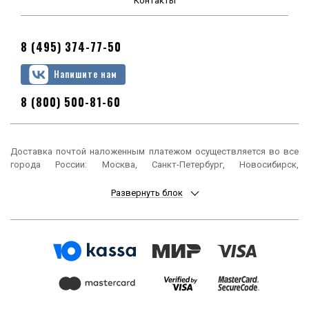
Контакты
8 (495) 374-77-50
Напишите нам
8 (800) 500-81-60
Доставка почтой наложенным платежом осуществляется во все
города России: Москва, Санкт-Петербург, Новосибирск,
Екатеринбург, Нижний Новгород, Казань, Челябинск, Омск, Самара,
Ростов-на-Дону, Уфа, Красноярск, Пермь, Воронеж, Волгоград,
Развернуть блок
Краснодар, Саратов, Тюмень, Тольятти, Ижевск, Барнаул,
Ульяновск, Иркутск, Хабаровск, Ярославль, Владивосток, Томск,
Оренбург, Кемерово, Новокузнецк, Рязань, Астрахань, Набережные
Челны, Пенза, Липецк, Киров, Чебоксары, Тула, Калининград,
Балашиха, Курск, Ставрополь, Улан-Удэ, Тверь, Магнитогорск,
Сочи, Иваново, Брянск, Белгород, Сургут, Владимир, Нижний Тагил,
Архангельск, Чита, Калуга, Симферополь, Смоленск, Волжский,
Курган, Череповец, Орёл, Саранск, Вологда, Якутск, Подольск,
Мурманск, Тамбов, Стерлитамак, Петрозаводск, Кострома,