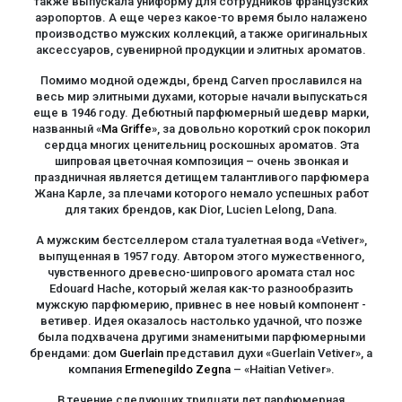
также выпускала униформу для сотрудников французских
аэропортов. А еще через какое-то время было налажено
производство мужских коллекций, а также оригинальных
аксессуаров, сувенирной продукции и элитных ароматов.
Помимо модной одежды, бренд Carven прославился на
весь мир элитными духами, которые начали выпускаться
еще в 1946 году. Дебютный парфюмерный шедевр марки,
названный «
Ma Griffe
», за довольно короткий срок покорил
сердца многих ценительниц роскошных ароматов. Эта
шипровая цветочная композиция – очень звонкая и
праздничная является детищем талантливого парфюмера
Жана Карле, за плечами которого немало успешных работ
для таких брендов, как Dior, Lucien Lelong, Dana.
А мужским бестселлером стала туалетная вода «Vetiver»,
выпущенная в 1957 году. Автором этого мужественного,
чувственного древесно-шипрового аромата стал нос
Edouard Hache, который желая как-то разнообразить
мужскую парфюмерию, привнес в нее новый компонент -
ветивер. Идея оказалось настолько удачной, что позже
была подхвачена другими знаменитыми парфюмерными
брендами: дом
Guerlain
представил духи «Guerlain Vetiver», а
компания
Ermenegildo Zegna
– «Haitian Vetiver».
В течение следующих тридцати лет парфюмерная