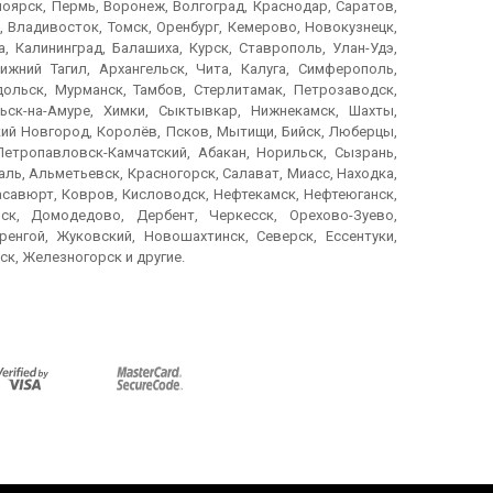
ноярск, Пермь, Воронеж, Волгоград, Краснодар, Саратов,
, Владивосток, Томск, Оренбург, Кемерово, Новокузнецк,
, Калининград, Балашиха, Курск, Ставрополь, Улан-Удэ,
ижний Тагил, Архангельск, Чита, Калуга, Симферополь,
дольск, Мурманск, Тамбов, Стерлитамак, Петрозаводск,
ьск-на-Амуре, Химки, Сыктывкар, Нижнекамск, Шахты,
икий Новгород, Королёв, Псков, Мытищи, Бийск, Люберцы,
Петропавловск-Камчатский, Абакан, Норильск, Сызрань,
ль, Альметьевск, Красногорск, Салават, Миасс, Находка,
Хасавюрт, Ковров, Кисловодск, Нефтекамск, Нефтеюганск,
ск, Домодедово, Дербент, Черкесск, Орехово-Зуево,
енгой, Жуковский, Новошахтинск, Северск, Ессентуки,
ск, Железногорск и другие.