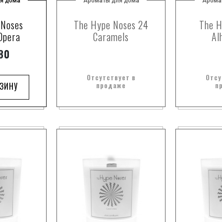
я дома
Ароматы для дома
Арома
 Noses
The Hype Noses 24
The H
 Opera
Caramels
Al
80
Отсутствует в
Отсу
РЗИНУ
продаже
п