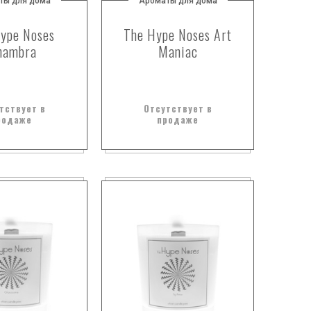
ты для дома
Ароматы для дома
ype Noses
The Hype Noses Art
hambra
Maniac
тствует в
Отсутствует в
родаже
продаже