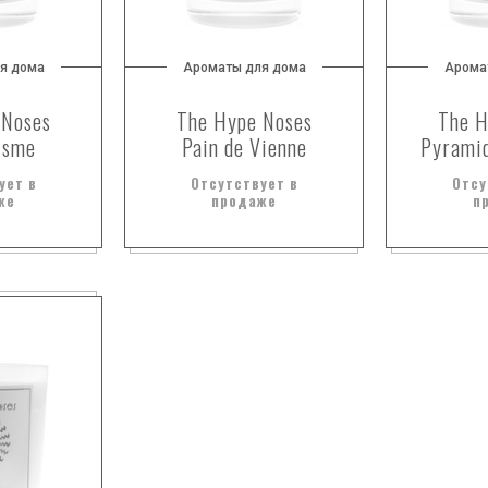
я дома
Ароматы для дома
Арома
 Noses
The Hype Noses
The H
isme
Pain de Vienne
Pyramid
ует в
Отсутствует в
Отсу
же
продаже
п