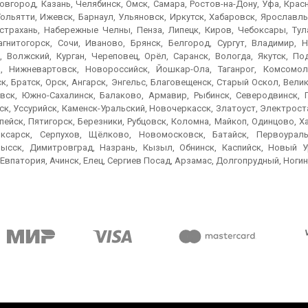
вгород, Казань, Челябинск, Омск, Самара, Ростов-на-Дону, Уфа, Крас
ольятти, Ижевск, Барнаул, Ульяновск, Иркутск, Хабаровск, Ярославль
Астрахань, Набережные Челны, Пенза, Липецк, Киров, Чебоксары, Тула
агнитогорск, Сочи, Иваново, Брянск, Белгород, Сургут, Владимир, Н
, Волжский, Курган, Череповец, Орёл, Саранск, Вологда, Якутск, По
, Нижневартовск, Новороссийск, Йошкар-Ола, Таганрог, Комсомол
к, Братск, Орск, Ангарск, Энгельс, Благовещенск, Старый Оскол, Вел
вск, Южно-Сахалинск, Балаково, Армавир, Рыбинск, Северодвинск, 
к, Уссурийск, Каменск-Уральский, Новочеркасск, Златоуст, Электроста
пейск, Пятигорск, Березники, Рубцовск, Коломна, Майкоп, Одинцово, 
ксарск, Серпухов, Щёлково, Новомосковск, Батайск, Первоураль
ысск, Димитровград, Назрань, Кызыл, Обнинск, Каспийск, Новый Ур
Евпатория, Ачинск, Елец, Сергиев Посад, Арзамас, Долгопрудный, Ногин