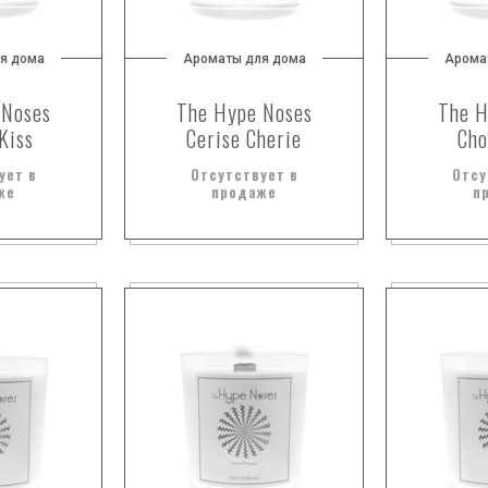
я дома
Ароматы для дома
Арома
 Noses
The Hype Noses
The H
Kiss
Cerise Cherie
Cho
ует в
Отсутствует в
Отсу
же
продаже
п