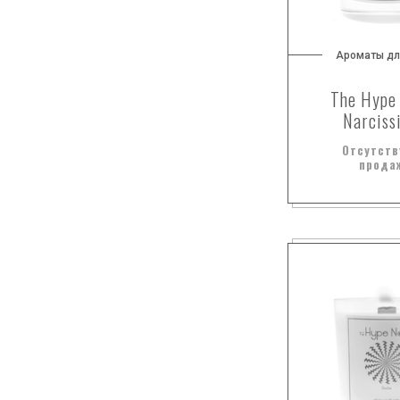
личи
мед
Ароматы дл
нарцисс
The Hype
ноты свежести
Narciss
орхидея
Отсутств
отруби
прода
роза
сирень
сладкие ноты
специи
табак
темный шоколад
толуанский бальзам
фасоль
фисташки
цветок вишни