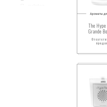
грейпфрут
древесина
Ароматы дл
древесные ноты
The Hype
жасмин
Grande B
зеленый горошек
Отсутств
инжир
прода
какао
кактус
карамель
кедр
клевер
корень фиалки
корица
кофе
ландыш
листья табака