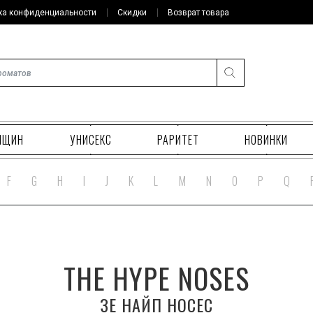
ка конфиденциальности
Скидки
Возврат товара
НЩИН
УНИСЕКС
РАРИТЕТ
НОВИНКИ
F
G
H
I
J
K
L
M
N
O
P
Q
THE HYPE NOSES
ЗЕ НАЙП НОСЕС