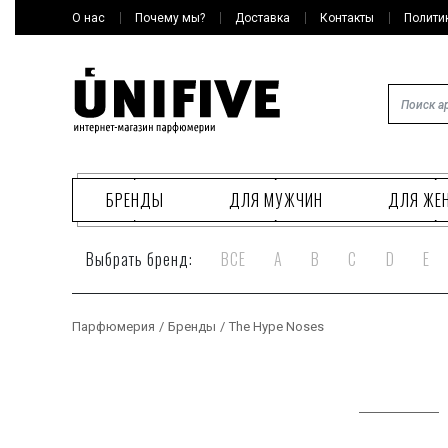
О нас
Почему мы?
Доставка
Контакты
Полити
БРЕНДЫ
ДЛЯ МУЖЧИН
ДЛЯ ЖЕ
Выбрать бренд:
ВСЕ
A
B
C
D
E
Парфюмерия
/
Бренды
/
The Hype Noses