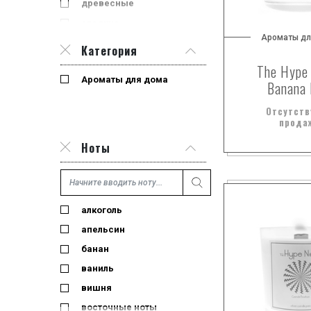
древесные
сладкие
Ароматы дл
фруктовые
Категория
фужерные
The Hype
Ароматы для дома
цветочные
Banana 
цитрусовые
Отсутств
прода
Ноты
алкоголь
апельсин
банан
ваниль
вишня
восточные ноты