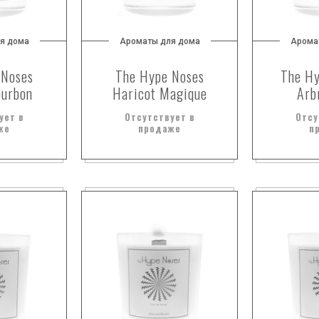
я дома
Ароматы для дома
Арома
 Noses
The Hype Noses
The Hy
ourbon
Haricot Magique
Arb
ует в
Отсутствует в
Отсу
же
продаже
п