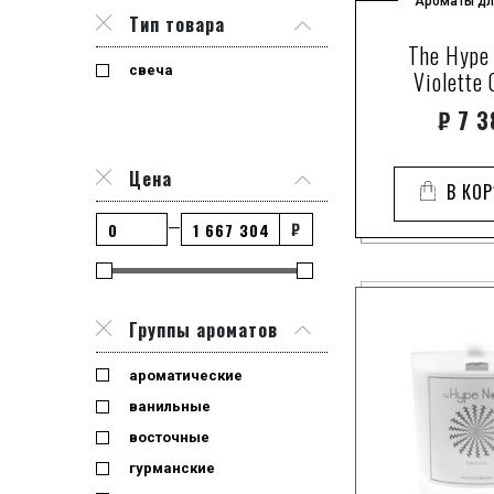
Ароматы дл
Тип товара
The Hype
свеча
Violette
₽
7 3
Цена
В КО
₽
—
Группы ароматов
ароматические
ванильные
восточные
гурманские