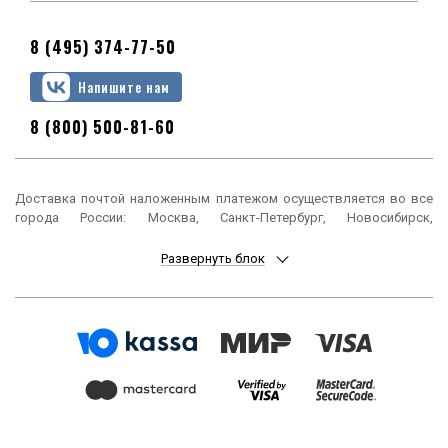
8 (495) 374-77-50
Напишите нам
8 (800) 500-81-60
Доставка почтой наложенным платежом осуществляется во все
города России: Москва, Санкт-Петербург, Новосибирск,
Екатеринбург, Нижний Новгород, Казань, Челябинск, Омск, Самара,
Ростов-на-Дону, Уфа, Красноярск, Пермь, Воронеж, Волгоград,
Развернуть блок
Краснодар, Саратов, Тюмень, Тольятти, Ижевск, Барнаул,
Ульяновск, Иркутск, Хабаровск, Ярославль, Владивосток, Томск,
Оренбург, Кемерово, Новокузнецк, Рязань, Астрахань, Набережные
Челны, Пенза, Липецк, Киров, Чебоксары, Тула, Калининград,
Балашиха, Курск, Ставрополь, Улан-Удэ, Тверь, Магнитогорск,
Сочи, Иваново, Брянск, Белгород, Сургут, Владимир, Нижний Тагил,
Архангельск, Чита, Калуга, Симферополь, Смоленск, Волжский,
Курган, Череповец, Орёл, Саранск, Вологда, Якутск, Подольск,
Мурманск, Тамбов, Стерлитамак, Петрозаводск, Кострома,
Нижневартовск, Новороссийск, Йошкар-Ола, Таганрог,