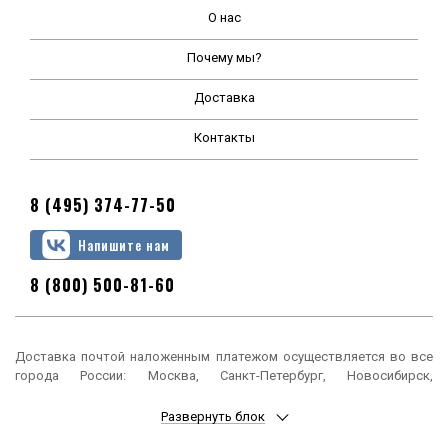
О нас
Почему мы?
Доставка
Контакты
8 (495) 374-77-50
Напишите нам
8 (800) 500-81-60
Доставка почтой наложенным платежом осуществляется во все
города России: Москва, Санкт-Петербург, Новосибирск,
Екатеринбург, Нижний Новгород, Казань, Челябинск, Омск, Самара,
Ростов-на-Дону, Уфа, Красноярск, Пермь, Воронеж, Волгоград,
Развернуть блок
Краснодар, Саратов, Тюмень, Тольятти, Ижевск, Барнаул,