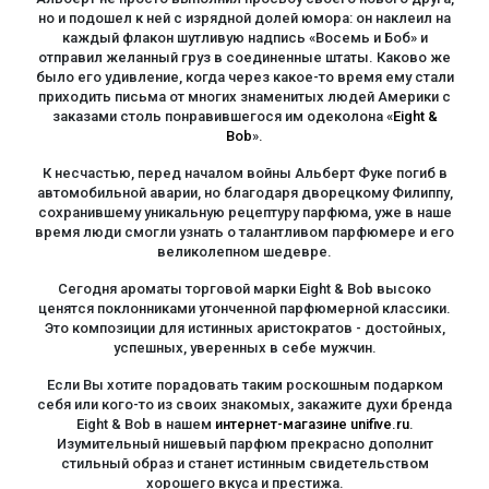
но и подошел к ней с изрядной долей юмора: он наклеил на
каждый флакон шутливую надпись «Восемь и Боб» и
отправил желанный груз в соединенные штаты. Каково же
было его удивление, когда через какое-то время ему стали
приходить письма от многих знаменитых людей Америки с
заказами столь понравившегося им одеколона «
Eight &
Bob
».
К несчастью, перед началом войны Альберт Фуке погиб в
автомобильной аварии, но благодаря дворецкому Филиппу,
сохранившему уникальную рецептуру парфюма, уже в наше
время люди смогли узнать о талантливом парфюмере и его
великолепном шедевре.
Сегодня ароматы торговой марки Eight & Bob высоко
ценятся поклонниками утонченной парфюмерной классики.
Это композиции для истинных аристократов - достойных,
успешных, уверенных в себе мужчин.
Если Вы хотите порадовать таким роскошным подарком
себя или кого-то из своих знакомых, закажите духи бренда
Eight & Bob в нашем
интернет-магазине unifive.ru
.
Изумительный нишевый парфюм прекрасно дополнит
стильный образ и станет истинным свидетельством
хорошего вкуса и престижа.