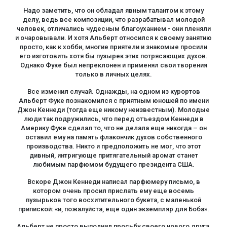
Надо заметить, что он обладал явным талантом к этому
делу, ведь все композиции, что разрабатывал молодой
человек, отличались чудесным благоуханием - они пленяли
и очаровывали. И хотя Альберт относился к своему занятию
просто, как к хобби, многие приятели и знакомые просили
его изготовить хотя бы пузырек этих потрясающих духов.
Однако Фуке был непреклонен и применял свои творения
только в личных целях.
Все изменил случай. Однажды, на одном из курортов
Альберт Фуке познакомился с приятным юношей по имени
Джон Кеннеди (тогда еще никому неизвестным). Молодые
люди так подружились, что перед отъездом Кеннеди в
Америку Фуке сделал то, что не делала еще никогда – он
оставил ему на память флакончик духов собственного
производства. Никто и предположить не мог, что этот
дивный, интригующе притягательный аромат станет
любимым парфюмом будущего президента США.
Вскоре Джон Кеннеди написал парфюмеру письмо, в
котором очень просил прислать ему еще восемь
пузырьков того восхитительного букета, с маленькой
припиской: «и, пожалуйста, еще один экземпляр для Боба».
Альберт не просто выполнил просьбу своего нового друга,