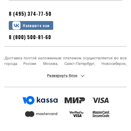
8 (495) 374-77-50
Напишите нам
8 (800) 500-81-60
Доставка почтой наложенным платежом осуществляется во все
города России: Москва, Санкт-Петербург, Новосибирск,
Екатеринбург, Нижний Новгород, Казань, Челябинск, Омск, Самара,
Ростов-на-Дону, Уфа, Красноярск, Пермь, Воронеж, Волгоград,
Развернуть блок
Краснодар, Саратов, Тюмень, Тольятти, Ижевск, Барнаул,
Ульяновск, Иркутск, Хабаровск, Ярославль, Владивосток, Томск,
Оренбург, Кемерово, Новокузнецк, Рязань, Астрахань, Набережные
Челны, Пенза, Липецк, Киров, Чебоксары, Тула, Калининград,
Балашиха, Курск, Ставрополь, Улан-Удэ, Тверь, Магнитогорск,
Сочи, Иваново, Брянск, Белгород, Сургут, Владимир, Нижний Тагил,
Архангельск, Чита, Калуга, Симферополь, Смоленск, Волжский,
Курган, Череповец, Орёл, Саранск, Вологда, Якутск, Подольск,
Мурманск, Тамбов, Стерлитамак, Петрозаводск, Кострома,
Нижневартовск, Новороссийск, Йошкар-Ола, Таганрог,