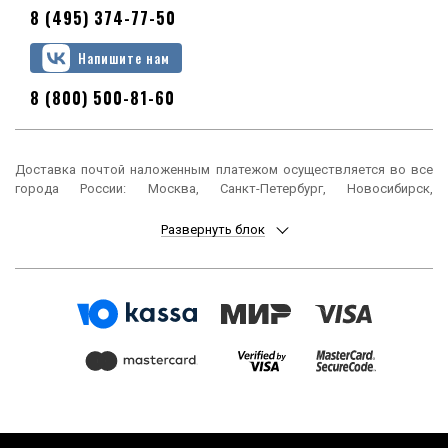
8 (495) 374-77-50
Напишите нам
8 (800) 500-81-60
Доставка почтой наложенным платежом осуществляется во все
города России: Москва, Санкт-Петербург, Новосибирск,
Екатеринбург, Нижний Новгород, Казань, Челябинск, Омск, Самара,
Ростов-на-Дону, Уфа, Красноярск, Пермь, Воронеж, Волгоград,
Развернуть блок
Краснодар, Саратов, Тюмень, Тольятти, Ижевск, Барнаул,
Ульяновск, Иркутск, Хабаровск, Ярославль, Владивосток, Томск,
Оренбург, Кемерово, Новокузнецк, Рязань, Астрахань, Набережные
Челны, Пенза, Липецк, Киров, Чебоксары, Тула, Калининград,
Балашиха, Курск, Ставрополь, Улан-Удэ, Тверь, Магнитогорск,
Сочи, Иваново, Брянск, Белгород, Сургут, Владимир, Нижний Тагил,
Архангельск, Чита, Калуга, Симферополь, Смоленск, Волжский,
Курган, Череповец, Орёл, Саранск, Вологда, Якутск, Подольск,
Мурманск, Тамбов, Стерлитамак, Петрозаводск, Кострома,
Нижневартовск, Новороссийск, Йошкар-Ола, Таганрог,
Комсомольск-на-Амуре, Химки, Сыктывкар, Нижнекамск, Шахты,