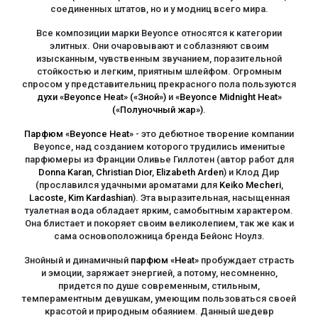
соединенных штатов, но и у модниц всего мира.
Все композиции марки Beyonce относятся к категории
элитных. Они очаровывают и соблазняют своим
изысканным, чувственным звучанием, поразительной
стойкостью и легким, приятным шлейфом. Огромным
спросом у представительниц прекрасного пола пользуются
духи «Beyonce Heat» («Зной»)
и
«Beyonce Midnight Heat»
(«Полуночный жар»)
.
Парфюм «Beyonce Heat»
- это дебютное творение компании
Beyonce, над созданием которого трудились именитые
парфюмеры из Франции Оливье Гиллотен (автор работ для
Donna Karan
,
Christian Dior
,
Elizabeth Arden
) и Клод Дир
(прославился удачными ароматами для
Keiko Mecheri
,
Lacoste
,
Kim Kardashian
). Эта выразительная, насыщенная
туалетная вода обладает ярким, самобытным характером.
Она блистает и покоряет своим великолепием, так же как и
сама основоположница бренда Бейонс Ноулз.
Знойный и динамичный
парфюм «Heat»
пробуждает страсть
и эмоции, заряжает энергией, а потому, несомненно,
придется по душе современным, стильным,
темпераментным девушкам, умеющим пользоваться своей
красотой и природным обаянием. Данный шедевр