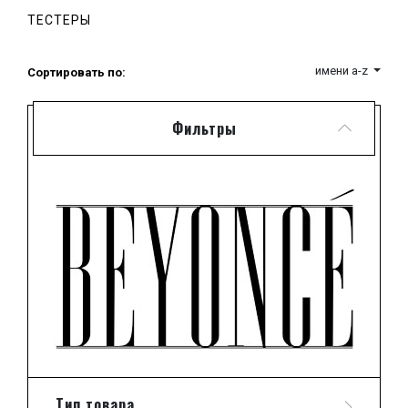
карьеру в качестве певицы, Бейонси дебютировала в
ТЕСТЕРЫ
новом качестве в 2003-м году с альбомом «Dangerously
in Love», буквально взорвавшим музыкальный Олимп и
принесший восхитительной темнокожей красавице
имени a-z
Сортировать по:
целых 5 Грэмми - престижнейших наград в области
музыкального творчества.
Неугомонная Бейонси Ноулз помимо музыки пробует
Фильтры
себя и в других ипостасях. Она и непревзойденная
танцовщица, и хореограф, и заметная актриса, на счету
которой уже несколько голливудских фильмов, и
дизайнер модной одежды, и парфюмер.
Можно лишь удивляться и восхищаться тем, сколько
энергии и таланта в душе этой хрупкой девушки.
Очередным признанием ее статуса самой заметной
фигуры на американской музыкальной сцене стало
выступление Бейонси на инаугурации нового
Президента Америки Барака Обамы с песней, под
которую новоиспеченный хозяин Белого Дома
исполнил танец со своей супругой Мишель.
Выход замуж за известного рэппера Джей-Зи
нисколько не умерил творческий пыл гениальной
звезды, и она продолжает как участие в музыкальных и
кинематографических проектах, так и деятельность на
Тип товара