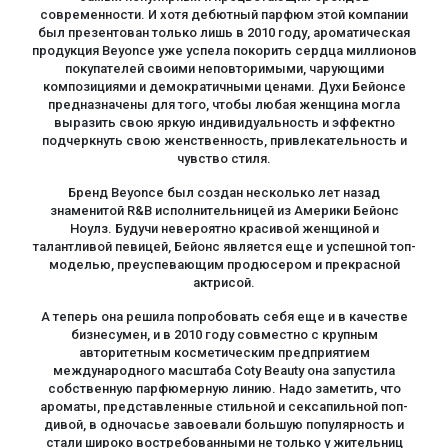
современности. И хотя дебютный парфюм этой компании
был презентован только лишь в 2010 году, ароматическая
продукция Beyonce уже успела покорить сердца миллионов
покупателей своими неповторимыми, чарующими
композициями и демократичными ценами. Духи Бейонсе
предназначены для того, чтобы любая женщина могла
выразить свою яркую индивидуальность и эффектно
подчеркнуть свою женственность, привлекательность и
чувство стиля.
Бренд Beyonce был создан несколько лет назад
знаменитой R&B исполнительницей из Америки Бейонс
Ноулз. Будучи невероятно красивой женщиной и
талантливой певицей, Бейонс является еще и успешной топ-
моделью, преуспевающим продюсером и прекрасной
актрисой.
А теперь она решила попробовать себя еще и в качестве
бизнесумен, и в 2010 году совместно с крупным
авторитетным косметическим предприятием
международного масштаба Coty Beauty она запустила
собственную парфюмерную линию. Надо заметить, что
ароматы, представленные стильной и сексапильной поп-
дивой, в одночасье завоевали большую популярность и
стали широко востребованными не только у жительниц