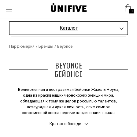
0
Каталог
Парфюмерия
/
Бренды
/
Beyonce
BEYONCE
БЕЙОНСЕ
Великолепная и неотразимая Бейонси Жизель Ноулз,
одна из красивейших чернокожих женщин мира,
обладающая к тому же целой россыпью талантов,
незаурядная и яркая личность, секс-символ
современной эпохи, первые плоды славы начала
пожинать, участвуя в мега-популярной женской R&B
Кратко о бренде
группе «Destiny's Child».
Приняв смелое решение после участия в этом
культовом проекте начать собственную сольную