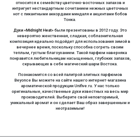
относится к семейству цветочно-восточных запахов и
интригует нестандартным сочетанием нежных цветочных
нот с пикантными аккордами миндаля и акцентами бобов
Тонка.
Духи «Midnight Heat»
были презентованы в 2012 году. Это
невероятно женственная, сладкая, соблазнительная
композиция идеально подойдет для использования зимой в
вечернее время, поскольку способна согреть своим
теплым, густым благоуханием. Такой парфюм наверняка
понравится любительницам насыщенных, глубоких запахов,
скрывающих в себе магический шарм Востока.
Познакомится со всей палитрой элитных парфюмов
Beyonce Вы можете на сайте нашего интернет-магазина
ароматической продукции Unifive.ru. У нас только
оригинальные, качественные духи известных на весь мир
производителей. Выберите свой неповторимый,
уникальный аромат и он сделает Ваш образ завершенным и
неотразимым!