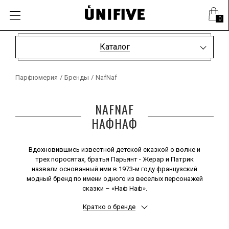
0
Каталог
Парфюмерия
/
Бренды
/
NafNaf
NAFNAF
НАФНАФ
Вдохновившись известной детской сказкой о волке и
трех поросятах, братья Парьянт - Жерар и Патрик
назвали основанный ими в 1973-м году французский
модный бренд по имени одного из веселых персонажей
сказки – «Наф Наф».
Собственно, в самом начале вряд ли можно было
Кратко о бренде
назвать небольшой магазинчик, торгующий одеждой,
громким словом бренд, однако время, как известно,
расставляет все по местам.