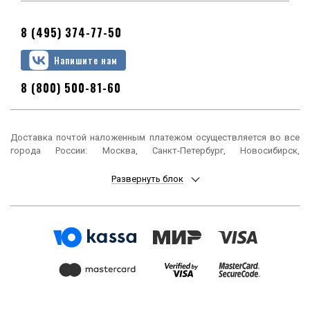
8 (495) 374-77-50
Напишите нам
8 (800) 500-81-60
Доставка почтой наложенным платежом осуществляется во все
города России: Москва, Санкт-Петербург, Новосибирск,
Екатеринбург, Нижний Новгород, Казань, Челябинск, Омск, Самара,
Ростов-на-Дону, Уфа, Красноярск, Пермь, Воронеж, Волгоград,
Развернуть блок
Краснодар, Саратов, Тюмень, Тольятти, Ижевск, Барнаул,
Ульяновск, Иркутск, Хабаровск, Ярославль, Владивосток, Томск,
Оренбург, Кемерово, Новокузнецк, Рязань, Астрахань, Набережные
Челны, Пенза, Липецк, Киров, Чебоксары, Тула, Калининград,
Балашиха, Курск, Ставрополь, Улан-Удэ, Тверь, Магнитогорск,
Сочи, Иваново, Брянск, Белгород, Сургут, Владимир, Нижний Тагил,
Архангельск, Чита, Калуга, Симферополь, Смоленск, Волжский,
Курган, Череповец, Орёл, Саранск, Вологда, Якутск, Подольск,
Мурманск, Тамбов, Стерлитамак, Петрозаводск, Кострома,
Нижневартовск, Новороссийск, Йошкар-Ола, Таганрог,