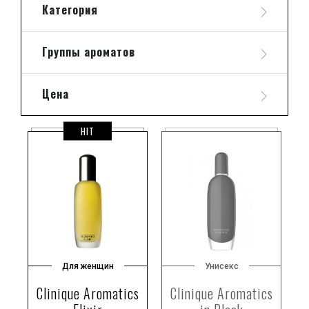
Попробуйте также
духи Нина Риччи
и
туалетную воду
Категория
Жан Поль Готье
.
Группы ароматов
Цена
HIT
Для женщин
Унисекс
Clinique Aromatics
Clinique Aromatics