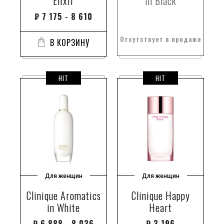
Elixir
in Black
₽
7 175 - 8 610
Отсутствует в продаже
В КОРЗИНУ
HIT
HIT
Для женщин
Для женщин
Clinique Aromatics
Clinique Happy
in White
Heart
₽
6 888 - 8 036
₽
3 196