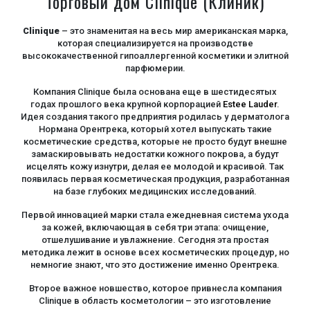
Торговый дом Clinique (Клиник)
Clinique
– это знаменитая на весь мир американская марка,
которая специализируется на производстве
высококачественной гипоаллергенной косметики и элитной
парфюмерии.
Компания Clinique была основана еще в шестидесятых
годах прошлого века крупной корпорацией
Estee Lauder
.
Идея создания такого предприятия родилась у дерматолога
Нормана Орентрека, который хотел выпускать такие
косметические средства, которые не просто будут внешне
замаскировывать недостатки кожного покрова, а будут
исцелять кожу изнутри, делая ее молодой и красивой. Так
появилась первая косметическая продукция, разработанная
на базе глубоких медицинских исследований.
Первой инновацией марки стала ежедневная система ухода
за кожей, включающая в себя три этапа: очищение,
отшелушивание и увлажнение. Сегодня эта простая
методика лежит в основе всех косметических процедур, но
немногие знают, что это достижение именно Орентрека.
Второе важное новшество, которое привнесла компания
Clinique в область косметологии – это изготовление