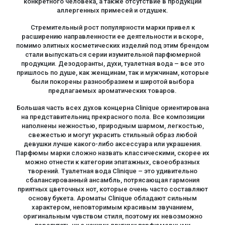
конкретного человека, а также отсутствие в продукции
аллергенных примесей и отдушек.
Стремительный рост популярности марки привел к
расширению направленности ее деятельности и вскоре,
помимо элитных косметических изделий под этим брендом
стали выпускаться серии изумительной парфюмерной
продукции. Дезодоранты, духи, туалетная вода – все это
пришлось по душе, как женщинам, так и мужчинам, которые
были покорены разнообразием и широтой выбора
предлагаемых ароматических товаров.
Большая часть всех духов концерна Clinique ориентирована
на представительниц прекрасного пола. Все композиции
наполнены нежностью, природным шармом, легкостью,
свежестью и могут украсить стильный образ любой
девушки лучше какого-либо аксессуара или украшения.
Парфюмы марки сложно назвать классическими, скорее их
можно отнести к категории эпатажных, своеобразных
творений. Туалетная вода Clinique – это удивительно
сбалансированный ансамбль, потрясающая гармония
приятных цветочных нот, которые очень часто составляют
основу букета. Ароматы Clinique обладают сильным
характером, неповторимым красивым звучанием,
оригинальным чувством стиля, поэтому их невозможно