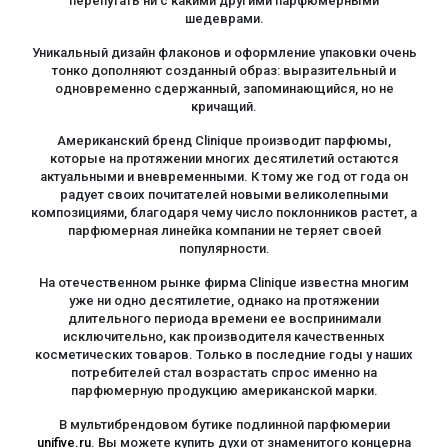
перепутать ни с какими другими парфюмерными
шедеврами.
Уникальный дизайн флаконов и оформление упаковки очень
тонко дополняют созданный образ: выразительный и
одновременно сдержанный, запоминающийся, но не
кричащий.
Американский бренд Clinique производит парфюмы,
которые на протяжении многих десятилетий остаются
актуальными и вневременными. К тому же год от года он
радует своих почитателей новыми великолепными
композициями, благодаря чему число поклонников растет, а
парфюмерная линейка компании не теряет своей
популярности.
На отечественном рынке фирма Clinique известна многим
уже ни одно десятилетие, однако на протяжении
длительного периода времени ее воспринимали
исключительно, как производителя качественных
косметических товаров. Только в последние годы у наших
потребителей стал возрастать спрос именно на
парфюмерную продукцию американской марки.
В мультибрендовом бутике подлинной парфюмерии
unifive.ru
. Вы можете купить духи от знаменитого концерна