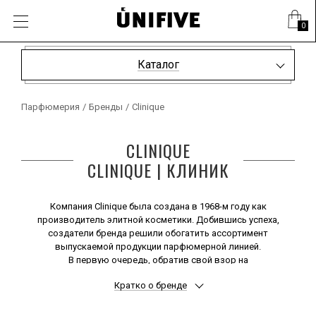
0
Каталог
Парфюмерия
/
Бренды
/
Clinique
CLINIQUE
CLINIQUE | КЛИНИК
Компания Clinique была создана в 1968-м году как
производитель элитной косметики. Добившись успеха,
создатели бренда решили обогатить ассортимент
выпускаемой продукции парфюмерной линией.
В первую очередь, обратив свой взор на
представительниц прекрасного пола, Клиник
Кратко о бренде
выпустила несколько чарующих ароматов,
преисполненных нежности, женственности и обаяния.
В основу концепции своих ароматных творений