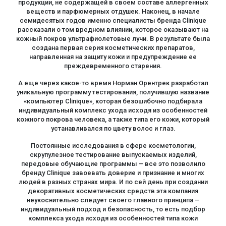
продукции, не содержащей в своем составе аллергенных
веществ и парфюмерных отдушек. Наконец, в начале
семидесятых годов именно специалисты бренда Clinique
рассказали о том вредном влиянии, которое оказывают на
кожный покров ультрафиолетовые лучи. В результате была
создана первая серия косметических препаратов,
направленная на защиту кожи и предупреждение ее
преждевременного старения.
А еще через какое-то время Норман Орентрек разработал
уникальную программу тестирования, получившую название
«компьютер Clinique», которая безошибочно подбирала
индивидуальный комплекс ухода исходя из особенностей
кожного покрова человека, а также типа его кожи, который
устанавливался по цвету волос и глаз.
Постоянные исследования в сфере косметологии,
скрупулезное тестирование выпускаемых изделий,
передовые обучающие программы – все это позволило
бренду Clinique завоевать доверие и признание и многих
людей в разных странах мира. И по сей день при создании
декоративных косметических средств эта компания
неукоснительно следует своего главного принципа –
индивидуальный подход и безопасность, то есть подбор
комплекса ухода исходя из особенностей типа кожи