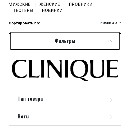
МУЖСКИЕ
ЖЕНСКИЕ
ПРОБНИКИ
парфюмеры Клиник положили гармонию во всем.
Каждый женский парфюм Clinique (Клиник) призван
ТЕСТЕРЫ
НОВИНКИ
стать, украшением образа прекрасной леди, окутывая
Ее аурой свежести, легкости и трогательной нежности,
имени a-z
Сортировать по:
присущей любой женщине.
Базируясь на цветочных нотах, парфюмы Clinique
обладают своей неповторимой харизмой. Каждый из
Фильтры
них несет в себе свой определенный характер и
обращен не ко всем, а к конкретной обладательнице
аромата, подчеркивая ее индивидуальность.
Также эксклюзивные духи Clinique (Клиник) добавляют
в Ее образ неуловимые штрихи, которые украшают и
дополняют образ дамы, сплетаясь в дивную гармонию
с богатством е внутреннего мира.
Яркие тона в оформлении флаконов все же
выдержаны в достаточно строгом стиле, что
подчеркивает элегантность парфюмерии Клиник и
Тип товара
изысканность вкуса ее обладательницы.
Интересны также эксперименты Clinique по выпуску
мужских линеек, которые еще не снискали широкой
известности, и, тем не менее, безусловно, достойны
Ноты
самого пристального внимания со стороны
представителей сильного пола.