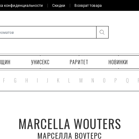
ка конфиденциальности
Скидки
Возврат товара
НЩИН
УНИСЕКС
РАРИТЕТ
НОВИНКИ
F
G
H
I
J
K
L
M
N
O
P
Q
MARCELLA WOUTERS
МАРСЕЛЛА ВОУТЕРС