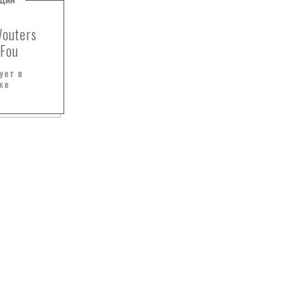
щин
Wouters
 Fou
ует в
же