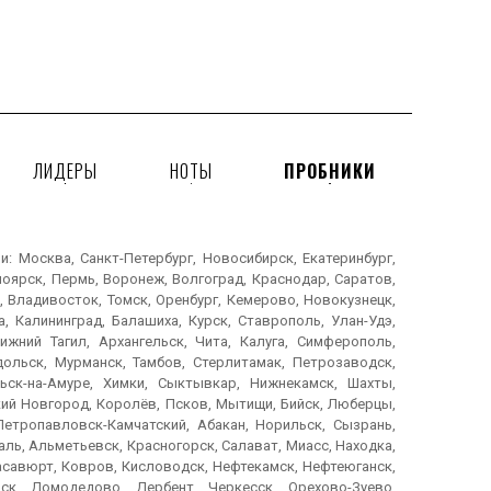
ЛИДЕРЫ
НОТЫ
ПРОБНИКИ
 Москва, Санкт-Петербург, Новосибирск, Екатеринбург,
ноярск, Пермь, Воронеж, Волгоград, Краснодар, Саратов,
, Владивосток, Томск, Оренбург, Кемерово, Новокузнецк,
, Калининград, Балашиха, Курск, Ставрополь, Улан-Удэ,
ижний Тагил, Архангельск, Чита, Калуга, Симферополь,
дольск, Мурманск, Тамбов, Стерлитамак, Петрозаводск,
ьск-на-Амуре, Химки, Сыктывкар, Нижнекамск, Шахты,
икий Новгород, Королёв, Псков, Мытищи, Бийск, Люберцы,
Петропавловск-Камчатский, Абакан, Норильск, Сызрань,
ль, Альметьевск, Красногорск, Салават, Миасс, Находка,
Хасавюрт, Ковров, Кисловодск, Нефтекамск, Нефтеюганск,
ск, Домодедово, Дербент, Черкесск, Орехово-Зуево,