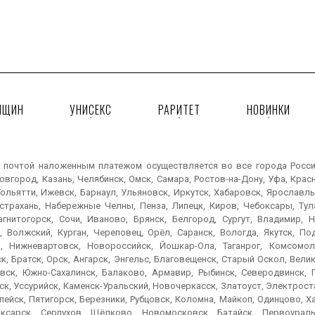
НЩИН
УНИСЕКС
РАРИТЕТ
НОВИНКИ
 почтой наложенным платежом осуществляется во все города России:
вгород, Казань, Челябинск, Омск, Самара, Ростов-на-Дону, Уфа, Крас
ольятти, Ижевск, Барнаул, Ульяновск, Иркутск, Хабаровск, Ярославль
Астрахань, Набережные Челны, Пенза, Липецк, Киров, Чебоксары, Тула
агнитогорск, Сочи, Иваново, Брянск, Белгород, Сургут, Владимир, Н
, Волжский, Курган, Череповец, Орёл, Саранск, Вологда, Якутск, По
, Нижневартовск, Новороссийск, Йошкар-Ола, Таганрог, Комсомол
к, Братск, Орск, Ангарск, Энгельс, Благовещенск, Старый Оскол, Вел
вск, Южно-Сахалинск, Балаково, Армавир, Рыбинск, Северодвинск, 
к, Уссурийск, Каменск-Уральский, Новочеркасск, Златоуст, Электроста
пейск, Пятигорск, Березники, Рубцовск, Коломна, Майкоп, Одинцово, 
ксарск, Серпухов, Щёлково, Новомосковск, Батайск, Первоураль