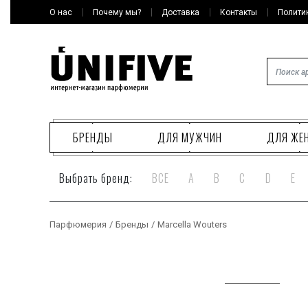
О нас
Почему мы?
Доставка
Контакты
Полити
БРЕНДЫ
ДЛЯ МУЖЧИН
ДЛЯ ЖЕ
Выбрать бренд:
ВСЕ
A
B
C
D
E
Парфюмерия
/
Бренды
/
Marcella Wouters