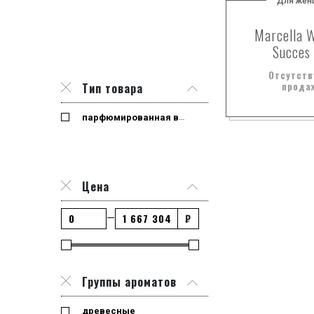
Для жен
Marcella 
Succes
Отсутств
прода
Тип товара
парфюмированная вода
Цена
₽
—
Группы ароматов
древесные