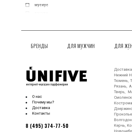
мускус
пачули
шалфей
БРЕНДЫ
ДЛЯ МУЖЧИН
ДЛЯ ЖЕ
Доставка
Нижний Но
Тюмень, Т
Рязань, 
Тверь, М
О нас
Смоленск
Почему мы?
Кострома
Доставка
Дзержинс
Контакты
Прокопье
Волгодонс
8 (495) 374-77-50
Керчь, Ко
Новочебо