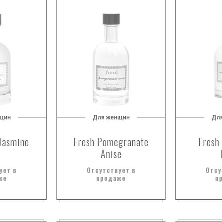
щин
Для женщин
Дл
 Jasmine
Fresh Pomegranate
Fresh
Anise
ует в
Отсутствует в
Отсу
же
продаже
п