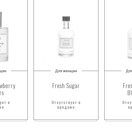
щин
Для женщин
Дл
awberry
Fresh Sugar
Fre
rs
B
ует в
Отсутствует в
Отсу
же
продаже
п