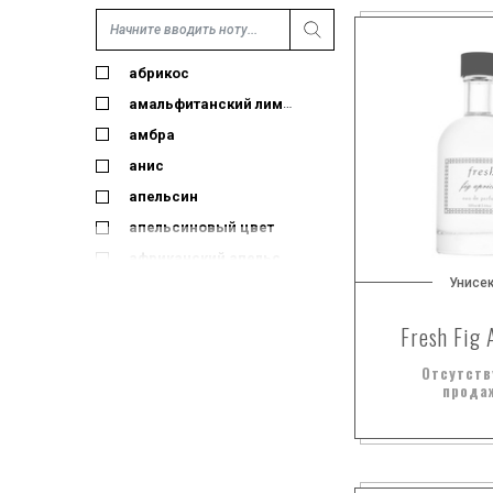
абрикос
амальфитанский лимон
амбра
анис
апельсин
апельсиновый цвет
африканский апельсиновый цвет
Унисе
базилик
белая лилия
Fresh Fig 
белая фрезия
Отсутств
белый мускус
прода
белый персик
белый сандал
бергамот