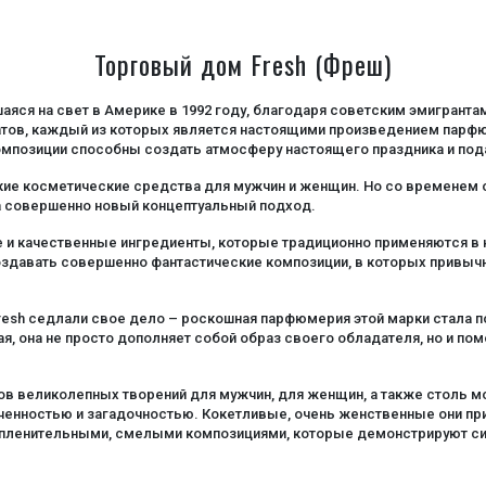
Торговый дом Fresh (Фреш)
аяся на свет в Америке в 1992 году, благодаря советским эмигранта
атов, каждый из которых является настоящими произведением парфю
композиции способны создать атмосферу настоящего праздника и под
кие косметические средства для мужчин и женщин. Но со временем
на совершенно новый концептуальный подход.
 и качественные ингредиенты, которые традиционно применяются в
создавать совершенно фантастические композиции, в которых привы
sh седлали свое дело – роскошная парфюмерия этой марки стала по
ая, она не просто дополняет собой образ своего обладателя, но и п
ов великолепных творений для мужчин, для женщин, а также столь м
ченностью и загадочностью. Кокетливые, очень женственные они при
а пленительными, смелыми композициями, которые демонстрируют си