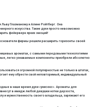
м Льву Глазманому и Алине Ройтберг. Она
мерного искусства. Такие духи просто невозможно
арить фейерверк ярких эмоций!
 основатели фирмы решили расширить горизонты своей
 нишевых ароматах, с самыми передовыми технологиями
чные, легко узнаваемые компоненты приобрели абсолютно
льзоваться огромной популярностью не только в штатах,
омогает ему обрести свой неповторимый, индивидуальный
одные в наше время духи «унисекс». Ароматы для
внесут в имидж любой девушки нотки дерзости,
лу и мужественность своего владельца, заряжают его