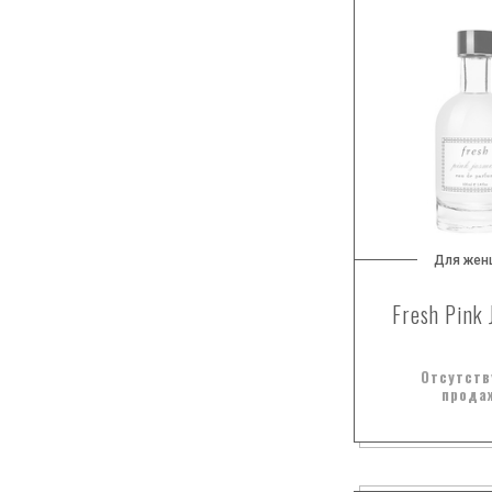
бобы тонка
болгарская роза
бразильский апельсин
ваниль
вербена лимонная
ветивер
виноград
гелиотроп
горький апельсин
Для жен
гранат
Fresh Pink
грейпфрут
древесные ноты
Отсутств
дубовый мох
прода
жасмин
жимолость
зеленый чай