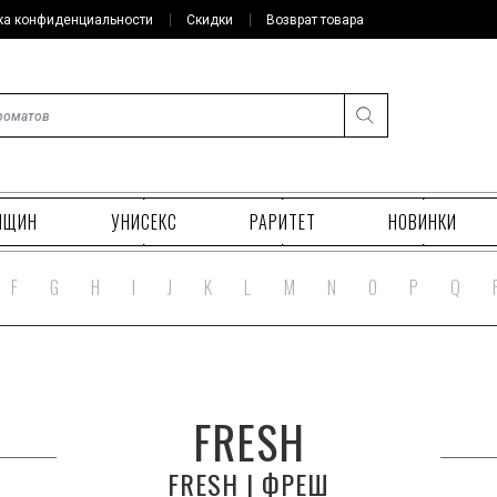
ка конфиденциальности
Скидки
Возврат товара
НЩИН
УНИСЕКС
РАРИТЕТ
НОВИНКИ
F
G
H
I
J
K
L
M
N
O
P
Q
FRESH
FRESH | ФРЕШ