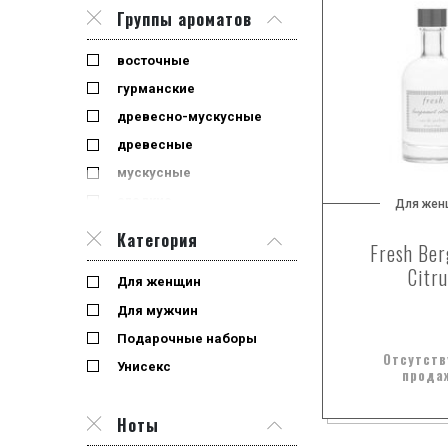
Группы ароматов
восточные
гурманские
древесно-мускусные
древесные
мускусные
сладкие
Для жен
фруктовые
Категория
Fresh Be
фужерные
Citru
Для женщин
цветочные
Для мужчин
цитрусовые
Подарочные наборы
Отсутств
Унисекс
прода
Ноты