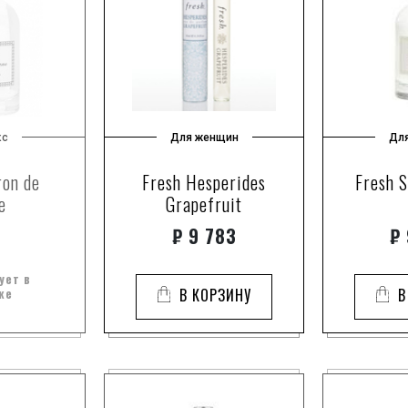
кс
Для женщин
Дл
ron de
Fresh Hesperides
Fresh 
e
Grapefruit
₽
9 783
₽
ует в
же
В КОРЗИНУ
В