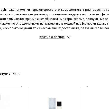
resh лежат в умении парфюмеров этого дома достигать равновесия и
ними творческими и научными достижениями ведущих мировых парфюм
реш
отличаются яркими и незабываемыми характерами, созвучными ра
 какому-то определенному направлению в модной парфюмерии делают
м, нисколько не умаляет их несомненных достоинств, связанных с выс
гательные
духи Fresh
для представительниц прекрасного пола - это маг
Кратко о бренде
веренность и просто животный магнетизм, перед которым не устоит ни о
редиентов, великолепный дизайн флаконов - все это делает
духи и ту
с хорошим вкусом и обонянием.
Попробуйте также
парфюмы Гермес
и
Крид
.
оступления