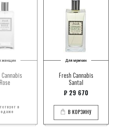
я женщин
Для мужчин
 Cannabis
Fresh Cannabis
Rose
Santal
₽
29 670
тствует в
родаже
В КОРЗИНУ