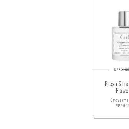
иланг-иланг
имбирь
карамель
кедр
кипарис
клубника
конопля
корень ириса
красная смородина
Для жен
красные ягоды
Fresh Str
красный апельсин
Flowe
кумкват
Отсутств
ландыш
прода
лемонграсс
лилия
лимон