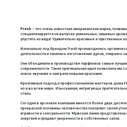
липовый цвет
лист инжира
личи
лотос
Fresh
– это очень известная американская марка, появивш
специализируется на выпуске уникальных, нишевых аром
магнолия
упустить из вида! Удивительно красивые и чувственные 
майоран
Изначально под брендом Fresh производились органичес
мангустин
деятельности и занялись изготовление духов, опираясь 
мандарин
Они объединили в производстве парфюмов самые лучшие
маракуйя
современности. Такая оригинальная идея позволила им 
новое звучание и заиграли новыми красками.
маршмеллоу
Креативный подход и профессионализм мастеров дома Fre
морская вода
но и во всем мире. Изысканная, интригующе притягательн
мускус
стиль.
нероли
Сегодня в арсенале компании имеется более двух десятк
прекрасной половины человечества покоряют своей утон
одуванчик
игривости и сексуальности. Мужская линия представлен
орхидея
энергией и придают уверенности в собственных силах.
османтус