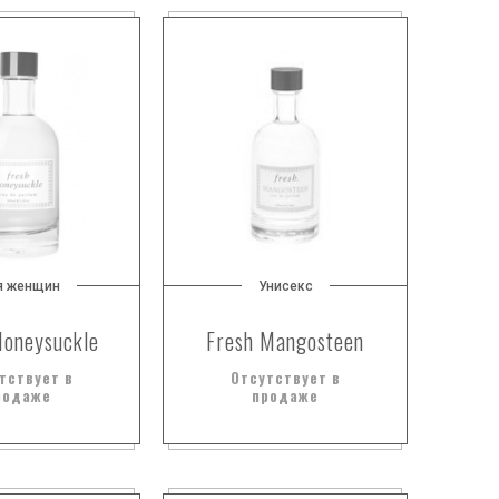
я женщин
Унисекс
Honeysuckle
Fresh Mangosteen
тствует в
Отсутствует в
родаже
продаже