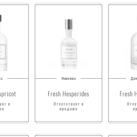
кс
Унисекс
Дл
Apricot
Fresh Hesperides
Fresh 
ует в
Отсутствует в
Отсу
же
продаже
п