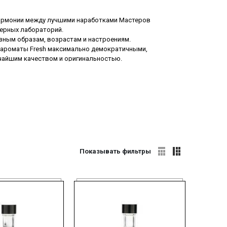
 гармонии между лучшими наработками Мастеров
ерных лабораторий.
зным образам, возрастам и настроениям.
 ароматы Fresh максимально демократичными,
очайшим качеством и оригинальностью.
ия и волшебство очарования и красоты, а мужские
дна прекрасная дама.
алетную воду Фреш
лакомым кусочком для людей
Показывать фильтры