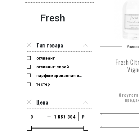
Fresh
Тип товара
Унисе
отливант
Fresh Cit
отливант-спрей
Vign
парфюмированная вода
тестер
Отсутств
прода
Цена
₽
—