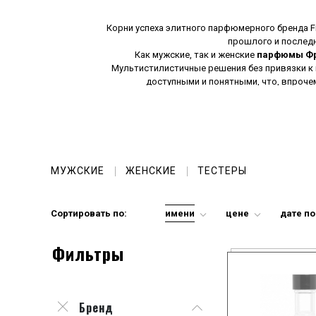
Корни успеха элитного парфюмерного бренда F
прошлого и послед
Как мужские, так и женские
парфюмы Ф
Мультистилистичные решения без привязки к
доступными и понятными, что, впроче
Сексуальные, загадочные, женственные и притя
линии - это сила, у
Лаконичность формул, изящество комбинаций инг
МУЖСКИЕ
ЖЕНСКИЕ
ТЕСТЕРЫ
Сортировать по:
имени
цене
дате п
Фильтры
Бренд