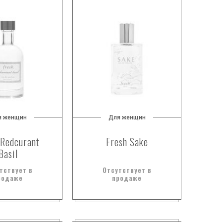
я женщин
Для женщин
 Redcurant
Fresh Sake
Basil
тствует в
Отсутствует в
родаже
продаже