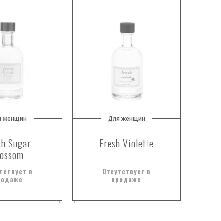
я женщин
Для женщин
sh Sugar
Fresh Violette
lossom
тствует в
Отсутствует в
родаже
продаже