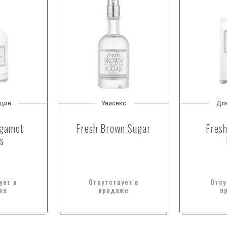
щин
Унисекс
Дл
rgamot
Fresh Brown Sugar
Fresh
s
ует в
Отсутствует в
Отсу
же
продаже
п