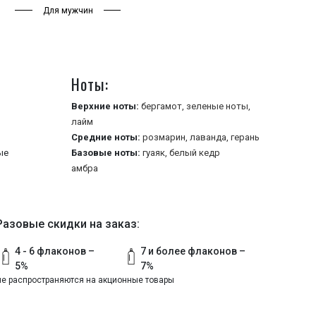
Для мужчин
Ноты:
Верхние ноты:
бергамот,
зеленые ноты,
лайм
Средние ноты:
розмарин,
лаванда,
герань
ые
Базовые ноты:
гуаяк,
белый кедр
амбра
Разовые скидки на заказ:
4 - 6 флаконов –
7 и более флаконов –
5%
7%
не распространяются на акционные товары