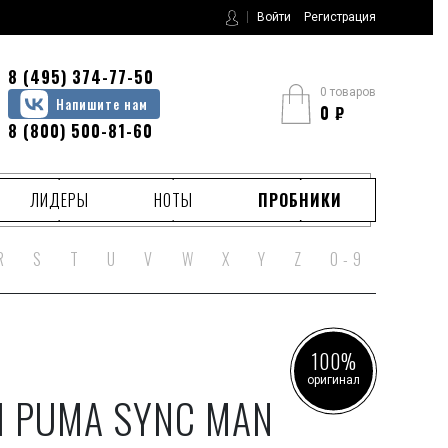
Войти
Регистрация
8 (495) 374-77-50
0 товаров
Напишите нам
0
₽
8 (800) 500-81-60
ЛИДЕРЫ
НОТЫ
ПРОБНИКИ
R
S
T
U
V
W
X
Y
Z
0 - 9
100%
оригинал
 PUMA SYNC MAN