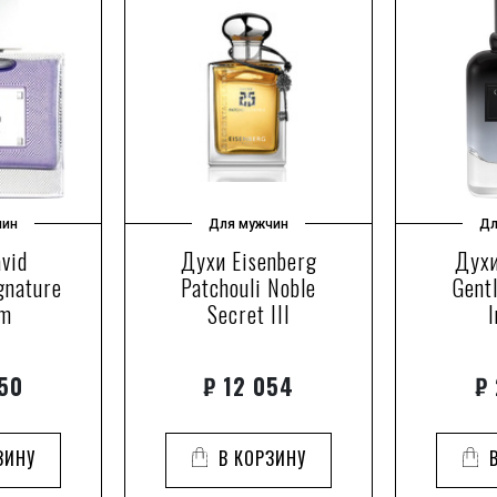
чин
Для мужчин
Дл
vid
Духи Eisenberg
Духи
gnature
Patchouli Noble
Gent
im
Secret III
I
50
₽
12 054
₽
ЗИНУ
В КОРЗИНУ