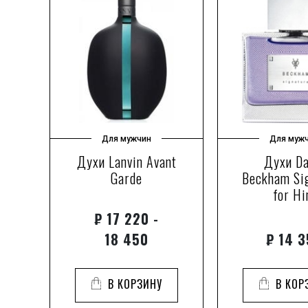
Для мужчин
Для муж
Духи Lanvin Avant
Духи Da
ent
Garde
Beckham Si
for H
₽
17 220 -
18 450
₽
14 3
В КОРЗИНУ
В КОР