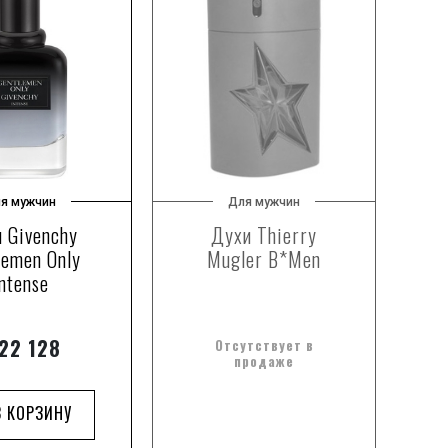
я мужчин
Для мужчин
 Givenchy
Духи Thierry
Ду
lemen Only
Mugler B*Men
ntense
22 128
Отсутствует в
продаже
В КОРЗИНУ