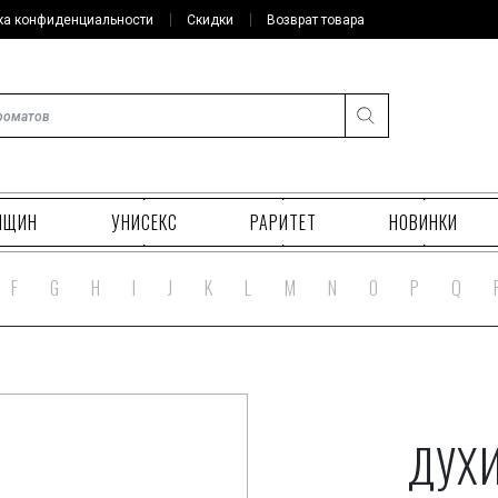
ка конфиденциальности
Скидки
Возврат товара
НЩИН
УНИСЕКС
РАРИТЕТ
НОВИНКИ
F
G
H
I
J
K
L
M
N
O
P
Q
ДУХИ