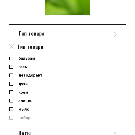
Тип товара
Тип товара
бальзам
гель
дезодорант
духи
крем
лосьон
мыло
набор
одеколон
Ноты
отливант