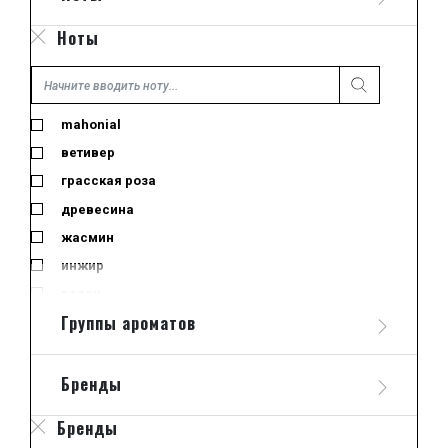
отливант-спрей
Ноты
парфюмированная вода
пробник
свеча
mahonial
тестер
ветивер
туалетная вода
грасская роза
древесина
жасмин
инжир
ладан
Группы ароматов
лайм
лемонграсс
лист черной смородины
Бренды
миндальное молоко
Бренды
морские ноты