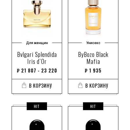
горький апельсин
горький миндаль
гранат
грасская роза
грасская роза.
Для женщин
Унисекс
гребенщик
Bvlgari Splendida
ByBozo Black
грейпфрут
Iris d`Or
Mafia
грейпфрут и конопля
грейпфрут из флориды
₽
21 807 - 23 220
₽
1 935
гренадин
В КОРЗИНУ
В КОРЗИНУ
грецкий орех
гречишник
грибы
HIT
HIT
груша
груша
груша вильямс