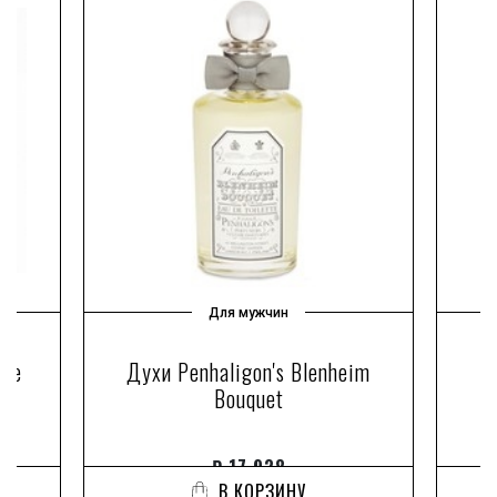
Для мужчин
mme
Духи Penhaligon's Blenheim
Д
Bouquet
₽
17 938
В КОРЗИНУ