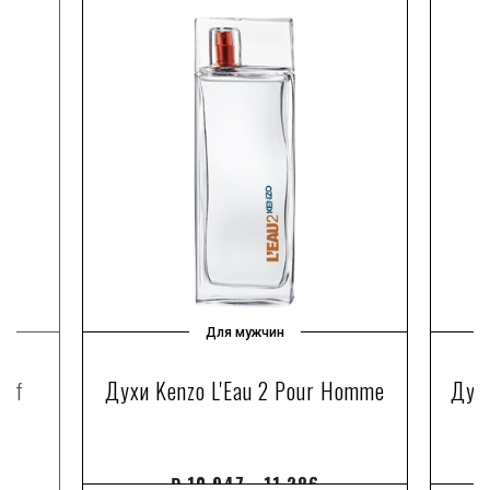
Для мужчин
 of
Духи Kenzo L'Eau 2 Pour Homme
Духи
₽
10 947 - 11 286