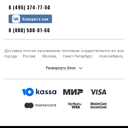
8 (495) 374-77-50
Напишите нам
8 (800) 500-81-60
Доставка почтой наложенным платежом осуществляется во все
города России: Москва, Санкт-Петербург, Новосибирск,
Екатеринбург, Нижний Новгород, Казань, Челябинск, Омск, Самара,
Ростов-на-Дону, Уфа, Красноярск, Пермь, Воронеж, Волгоград,
Развернуть блок
Краснодар, Саратов, Тюмень, Тольятти, Ижевск, Барнаул,
Ульяновск, Иркутск, Хабаровск, Ярославль, Владивосток, Томск,
Оренбург, Кемерово, Новокузнецк, Рязань, Астрахань, Набережные
Челны, Пенза, Липецк, Киров, Чебоксары, Тула, Калининград,
Балашиха, Курск, Ставрополь, Улан-Удэ, Тверь, Магнитогорск,
Сочи, Иваново, Брянск, Белгород, Сургут, Владимир, Нижний Тагил,
Архангельск, Чита, Калуга, Симферополь, Смоленск, Волжский,
Курган, Череповец, Орёл, Саранск, Вологда, Якутск, Подольск,
Мурманск, Тамбов, Стерлитамак, Петрозаводск, Кострома,
Нижневартовск, Новороссийск, Йошкар-Ола, Таганрог,
Комсомольск-на-Амуре, Химки, Сыктывкар, Нижнекамск, Шахты,