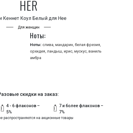
HER
и Кеннет Коул Белый для Нее
Для женщин
Ноты:
Ноты:
слива,
мандарин,
белая фрезия,
орхидея,
ландыш,
ирис,
мускус,
ваниль
амбра
Разовые скидки на заказ:
4 - 6 флаконов –
7 и более флаконов –
5%
7%
не распространяются на акционные товары