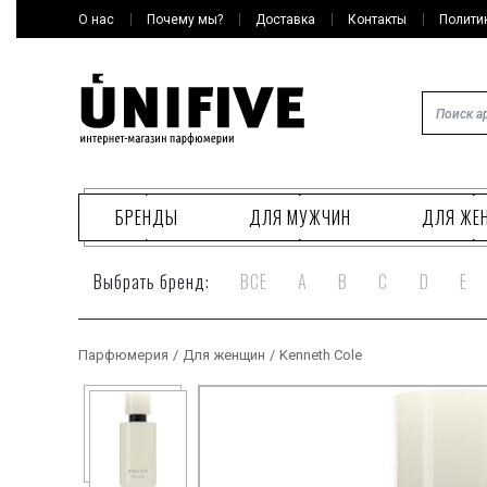
О нас
Почему мы?
Доставка
Контакты
Полити
БРЕНДЫ
ДЛЯ МУЖЧИН
ДЛЯ ЖЕ
Выбрать бренд:
ВСЕ
A
B
C
D
E
Парфюмерия
/
Для женщин
/
Kenneth Cole