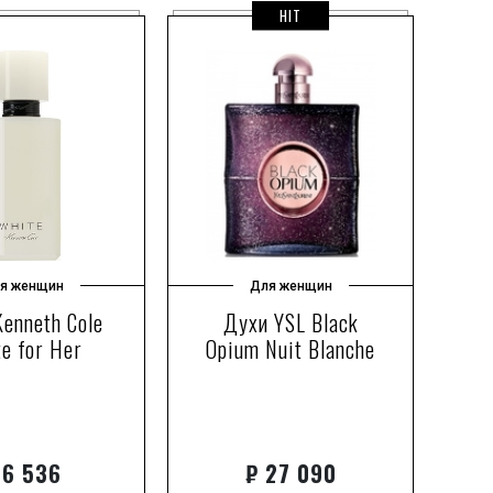
HIT
я женщин
Для женщин
enneth Cole
Духи YSL Black
e for Her
Opium Nuit Blanche
6 536
₽
27 090