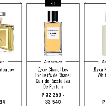
HIT
щин
Для женщин
Дл
atou Joy
Духи Chanel Les
Духи K
Exclusifs de Chanel
Whit
Cuir de Russie Eau
De Parfum
₽
32 250 -
94
33 540
₽