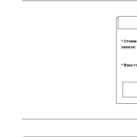
* Стоим
заказа:
* Ваш г