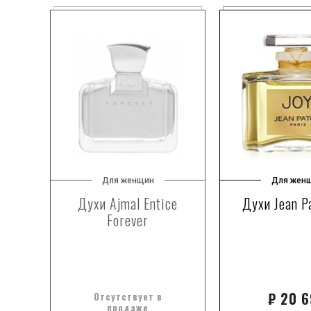
Для женщин
Для жен
zia
Духи Ajmal Entice
Духи Jean P
Forever
₽
20 6
Отсутствует в
продаже