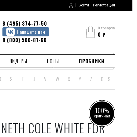
Войти
Регистрация
8 (495) 374-77-50
0 товаров
Напишите нам
0
₽
8 (800) 500-81-60
ЛИДЕРЫ
НОТЫ
ПРОБНИКИ
R
S
T
U
V
W
X
Y
Z
0 - 9
100%
оригинал
NETH COLE WHITE FOR