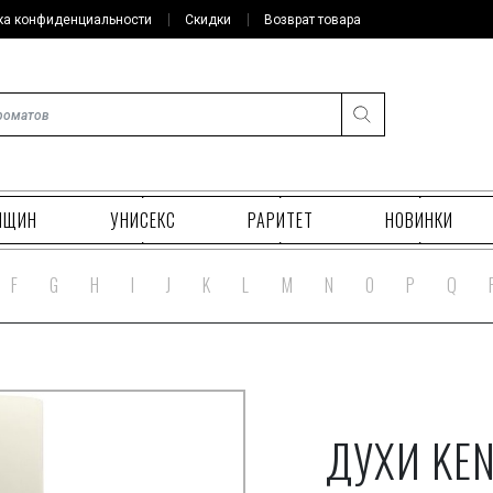
ка конфиденциальности
Скидки
Возврат товара
НЩИН
УНИСЕКС
РАРИТЕТ
НОВИНКИ
F
G
H
I
J
K
L
M
N
O
P
Q
ДУХИ KEN