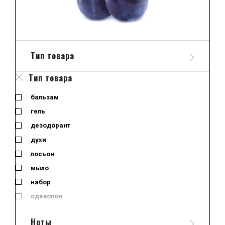
Тип товара
Тип товара
бальзам
гель
дезодорант
духи
лосьон
мыло
набор
одеколон
отливант
Ноты
отливант-спрей