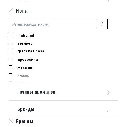
парфюмированная вода
Ноты
пробник
тестер
туалетная вода
mahonial
ветивер
грасская роза
древесина
жасмин
инжир
ладан
Группы ароматов
лайм
лемонграсс
лист черной смородины
Бренды
миндальное молоко
Бренды
морские ноты